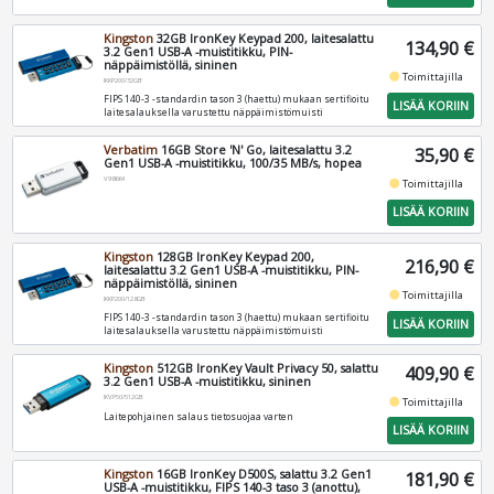
Kingston
32GB IronKey Keypad 200, laitesalattu
134,90 €
3.2 Gen1 USB-A -muistitikku, PIN-
näppäimistöllä, sininen
fiber_manual_record
Toimittajilla
IKKP200/32GB
FIPS 140-3 -standardin tason 3 (haettu) mukaan sertifioitu
LISÄÄ KORIIN
laitesalauksella varustettu näppäimistömuisti
Verbatim
16GB Store 'N' Go, laitesalattu 3.2
35,90 €
Gen1 USB-A -muistitikku, 100/35 MB/s, hopea
V98664
fiber_manual_record
Toimittajilla
LISÄÄ KORIIN
Kingston
128GB IronKey Keypad 200,
216,90 €
laitesalattu 3.2 Gen1 USB-A -muistitikku, PIN-
näppäimistöllä, sininen
fiber_manual_record
Toimittajilla
IKKP200/128GB
FIPS 140-3 -standardin tason 3 (haettu) mukaan sertifioitu
LISÄÄ KORIIN
laitesalauksella varustettu näppäimistömuisti
Kingston
512GB IronKey Vault Privacy 50, salattu
409,90 €
3.2 Gen1 USB-A -muistitikku, sininen
IKVP50/512GB
fiber_manual_record
Toimittajilla
Laitepohjainen salaus tietosuojaa varten
LISÄÄ KORIIN
Kingston
16GB IronKey D500S, salattu 3.2 Gen1
181,90 €
USB-A -muistitikku, FIPS 140-3 taso 3 (anottu),