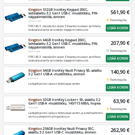
Kingston
512GB IronKey Keypad 200C,
561,90 €
laitesalattu 3.2 Gen1 USB-C -muistitikku, PIN-
näppäimistöllä, sininen
fiber_manual_record
Toimittajilla
IKKP200C/512GB
FIPS 140-3 -standardin tason 3 (haettu) mukaan sertifioitu
LISÄÄ KORIIN
laitesalauksella varustettu näppäimistömuisti
Kingston
64GB IronKey Keypad 200C,
207,90 €
laitesalattu 3.2 Gen1 USB-C -muistitikku, PIN-
näppäimistöllä, sininen
fiber_manual_record
Toimittajilla
IKKP200C/64GB
FIPS 140-3 -standardin tason 3 (haettu) mukaan sertifioitu
LISÄÄ KORIIN
laitesalauksella varustettu näppäimistömuisti
Kingston
64GB IronKey Vault Privacy 50, salattu
140,90 €
3.2 Gen1 USB-A -muistitikku, sininen
IKVP50/64GB
fiber_manual_record
Toimittajilla
Laitepohjainen salaus tietosuojaa varten
LISÄÄ KORIIN
Kingston
32GB IronKey Locker+ 50, salattu 3.2
63,90 €
Gen1 USB-A -muistitikku, 145/115 MB/s, hopea
IKLP50/32GB
fiber_manual_record
Toimittajilla
Laitepohjainen salaus tietosuojaa varten ja automaattinen
LISÄÄ KORIIN
varmuuskopiointi pilvipalveluun
Kingston
256GB IronKey Vault Privacy 50C,
262,90 €
salattu 3.2 Gen1 USB-C -muistitikku, sininen