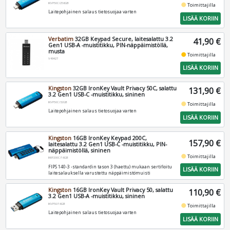
IKVP50C/256GB
fiber_manual_record
Toimittajilla
Laitepohjainen salaus tietosuojaa varten
LISÄÄ KORIIN
Verbatim
32GB Keypad Secure, laitesalattu 3.2
41,90 €
Gen1 USB-A -muistitikku, PIN-näppäimistöllä,
musta
fiber_manual_record
Toimittajilla
V49427
LISÄÄ KORIIN
Kingston
32GB IronKey Vault Privacy 50C, salattu
131,90 €
3.2 Gen1 USB-C -muistitikku, sininen
IKVP50C/32GB
fiber_manual_record
Toimittajilla
Laitepohjainen salaus tietosuojaa varten
LISÄÄ KORIIN
Kingston
16GB IronKey Keypad 200C,
157,90 €
laitesalattu 3.2 Gen1 USB-C -muistitikku, PIN-
näppäimistöllä, sininen
fiber_manual_record
Toimittajilla
IKKP200C/16GB
FIPS 140-3 -standardin tason 3 (haettu) mukaan sertifioitu
LISÄÄ KORIIN
laitesalauksella varustettu näppäimistömuisti
Kingston
16GB IronKey Vault Privacy 50, salattu
110,90 €
3.2 Gen1 USB-A -muistitikku, sininen
IKVP50/16GB
fiber_manual_record
Toimittajilla
Laitepohjainen salaus tietosuojaa varten
LISÄÄ KORIIN