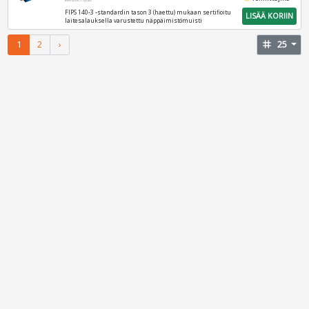
IKKP200C/32GB
FIPS 140-3 -standardin tason 3 (haettu) mukaan sertifioitu
LISÄÄ KORIIN
laitesalauksella varustettu näppäimistömuisti
1
2
›
tag
25