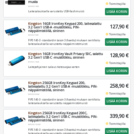
musta
fiber_manual_record
Toimittajilla
IKD500S/16GB
LISÄÄ KORIIN
Laitesalauksella varustettu USB-flashmuisti
Kingston
16GB IronKey Keypad 200, laitesalattu
127,90 €
3.2 Gen1 USB-A -muistitikku, PIN-
näppäimistöllä, sininen
fiber_manual_record
Toimittajilla
IKKP200/16GB
FIPS 140-3 -standardin tason 3 (haettu) mukaan sertifioitu
LISÄÄ KORIIN
laitesalauksella varustettu näppäimistömuisti
Kingston
16GB IronKey Vault Privacy 50C, salattu
128,90 €
3.2 Gen1 USB-C -muistitikku, sininen
IKVP50C/16GB
fiber_manual_record
Toimittajilla
Laitepohjainen salaus tietosuojaa varten
LISÄÄ KORIIN
Kingston
256GB IronKey Keypad 200,
258,90 €
laitesalattu 3.2 Gen1 USB-A -muistitikku, PIN-
näppäimistöllä, sininen
fiber_manual_record
Toimittajilla
IKKP200/256GB
FIPS 140-3 -standardin tason 3 (haettu) mukaan sertifioitu
LISÄÄ KORIIN
laitesalauksella varustettu näppäimistömuisti
Kingston
256GB IronKey Keypad 200C,
339,90 €
laitesalattu 3.2 Gen1 USB-C -muistitikku, PIN-
näppäimistöllä, sininen
fiber_manual_record
Toimittajilla
IKKP200C/256GB
FIPS 140-3 -standardin tason 3 (haettu) mukaan sertifioitu
LISÄÄ KORIIN
laitesalauksella varustettu näppäimistömuisti