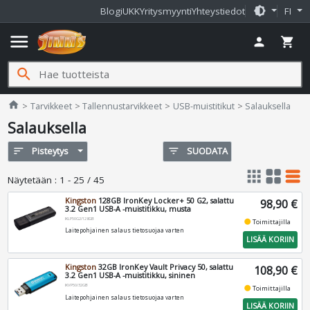
brightness_medium
Blogi
UKK
Yritysmyynti
Yhteystiedot
FI
menu
person
shopping_cart
search
Jimms.fi
home
Tarvikkeet
Tallennustarvikkeet
USB-muistitikut
Salauksella
Salauksella
sort
Pisteytys
filter_list
SUODATA
apps
grid_view
table_rows
Näytetään
:
1 - 25 / 45
Kingston
128GB IronKey Locker+ 50 G2, salattu
98,90 €
3.2 Gen1 USB-A -muistitikku, musta
IKLP50G2/128GB
fiber_manual_record
Toimittajilla
Laitepohjainen salaus tietosuojaa varten
LISÄÄ KORIIN
Kingston
32GB IronKey Vault Privacy 50, salattu
108,90 €
3.2 Gen1 USB-A -muistitikku, sininen
IKVP50/32GB
fiber_manual_record
Toimittajilla
Laitepohjainen salaus tietosuojaa varten
LISÄÄ KORIIN