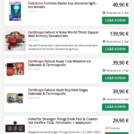
Paladone
Fortnite Battle bus diorama light -
49,90 €
koristevalo
PP14504FO
fiber_manual_record
Varastossa 3 kpl
LISÄÄ KORIIN
FanWraps
Fallout 4 Nuka World Thirst Zapper
139,90 €
Wall Armory Seinäkoriste
0850032226578
fiber_manual_record
Varastossa 2 kpl
Tee pelihuoneestasi, työhuoneestasi tai olohuoneestasi
LISÄÄ KORIIN
wasteland-henkinen katseenvangitsija.
FanWraps
Fallout Nuka Cola Weathered
39,90 €
Eväsrasia & Termospullo
0850032226585
fiber_manual_record
Varastossa 2 kpl
LISÄÄ KORIIN
FanWraps
Fallout Vault Boy New Vegas
39,90 €
Eväsrasia & Termospullo
0850032226660
fiber_manual_record
Varastossa 3 kpl
LISÄÄ KORIIN
FaNaTtik
Stranger Things Desk Pad & Coaster
29,90 €
Set Hellfire Club, hiirimatto + lasialunen
FNTK-NFX-ST09
fiber_manual_record
Tulossa
Näppärä combo Stranger Things-faneille! | Sis. 800 x 300 x