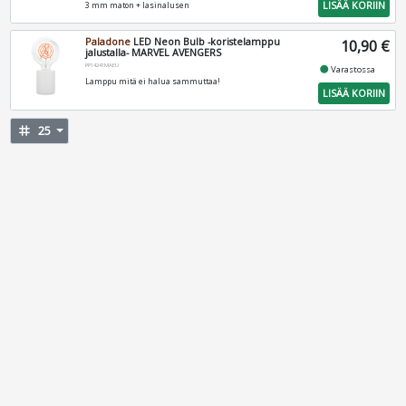
LISÄÄ KORIIN
3 mm maton + lasinalusen
Paladone
LED Neon Bulb -koristelamppu
10,90 €
jalustalla- MARVEL AVENGERS
PP14241MAEU
fiber_manual_record
Varastossa
Lamppu mitä ei halua sammuttaa!
LISÄÄ KORIIN
tag
25