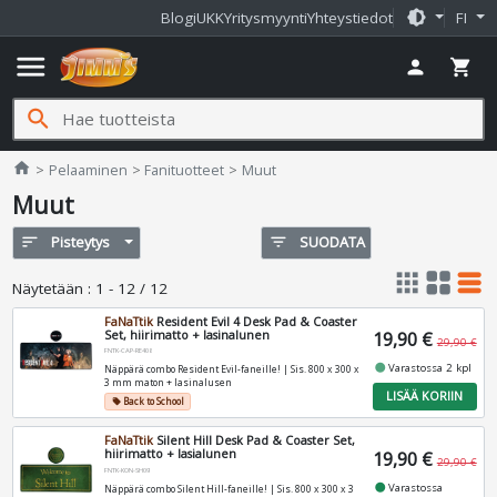
brightness_medium
Blogi
UKK
Yritysmyynti
Yhteystiedot
FI
menu
person
shopping_cart
search
Jimms.fi
home
Pelaaminen
Fanituotteet
Muut
Muut
sort
Pisteytys
filter_list
SUODATA
apps
grid_view
table_rows
Näytetään
:
1 - 12 / 12
FaNaTtik
Resident Evil 4 Desk Pad & Coaster
Set, hiirimatto + lasinalunen
19,90 €
29,90 €
FNTK-CAP-RE408
fiber_manual_record
Varastossa 2 kpl
Näppärä combo Resident Evil-faneille! | Sis. 800 x 300 x
3 mm maton + lasinalusen
LISÄÄ KORIIN
Back to School
local_offer
FaNaTtik
Silent Hill Desk Pad & Coaster Set,
hiirimatto + lasialunen
19,90 €
29,90 €
FNTK-KON-SH09
fiber_manual_record
Varastossa
Näppärä combo Silent Hill-faneille! | Sis. 800 x 300 x 3