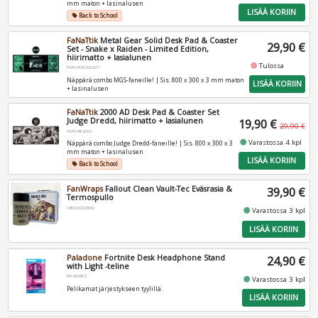
mm maton + lasinalusen
LISÄÄ KORIIN
Back to School
local_offer
FaNaTtik
Metal Gear Solid Desk Pad & Coaster
29,90 €
Set - Snake x Raiden - Limited Edition,
hiirimatto + lasialunen
fiber_manual_record
Tulossa
FNTK-KON-MGS07
Näppärä combo MGS-faneille! | Sis. 800 x 300 x 3 mm maton
LISÄÄ KORIIN
+ lasinalusen
FaNaTtik
2000 AD Desk Pad & Coaster Set
Judge Dredd, hiirimatto + lasialunen
19,90 €
29,90 €
FNTK-RB-JD02
fiber_manual_record
Varastossa 4 kpl
Näppärä combo Judge Dredd-faneille! | Sis. 800 x 300 x 3
mm maton + lasinalusen
LISÄÄ KORIIN
Back to School
local_offer
FanWraps
Fallout Clean Vault-Tec Eväsrasia &
39,90 €
Termospullo
0850032226592
fiber_manual_record
Varastossa 3 kpl
LISÄÄ KORIIN
Paladone
Fortnite Desk Headphone Stand
24,90 €
with Light -teline
PP14509FO
fiber_manual_record
Varastossa 3 kpl
Pelikamat järjestykseen tyylillä.
LISÄÄ KORIIN