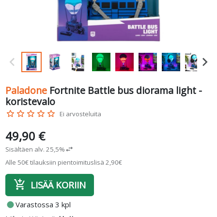
Paladone
Fortnite Battle bus diorama light -
koristevalo
star_border
star_border
star_border
star_border
star_border
Ei arvosteluita
49,90 €
Sisältäen alv. 25,5%
swap_horiz
Alle 50€ tilauksiin pientoimituslisä 2,90€
add_shopping_cart
LISÄÄ KORIIN
fiber_manual_record
Varastossa 3 kpl