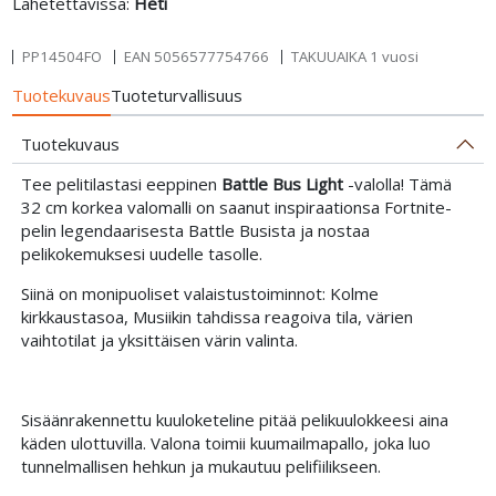
Lähetettävissä:
Heti
PP14504FO
EAN
5056577754766
TAKUUAIKA 1 vuosi
Tuotekuvaus
Tuoteturvallisuus
Tuotekuvaus
Tee pelitilastasi eeppinen
Battle Bus Light
-valolla! Tämä
32 cm korkea valomalli on saanut inspiraationsa Fortnite-
pelin legendaarisesta Battle Busista ja nostaa
pelikokemuksesi uudelle tasolle.
Siinä on monipuoliset valaistustoiminnot: Kolme
kirkkaustasoa, Musiikin tahdissa reagoiva tila, värien
vaihtotilat ja yksittäisen värin valinta.
Sisäänrakennettu kuuloketeline pitää pelikuulokkeesi aina
käden ulottuvilla. Valona toimii kuumailmapallo, joka luo
tunnelmallisen hehkun ja mukautuu pelifiilikseen.