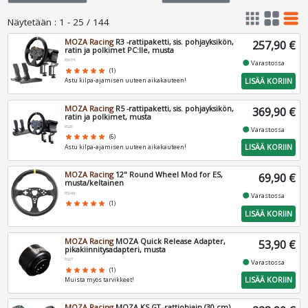
apps
grid_view
table_rows
Näytetään
:
1 - 25 / 144
MOZA Racing
R3 -rattipaketti, sis. pohjayksikön,
257,90 €
ratin ja polkimet PC:lle, musta
RS074
fiber_manual_record
Varastossa
star
star
star
star
star
(1)
LISÄÄ KORIIN
Astu kilpa-ajamisen uuteen aikakauteen!
MOZA Racing
R5 -rattipaketti, sis. pohjayksikön,
369,90 €
ratin ja polkimet, musta
RS20
fiber_manual_record
Varastossa
star
star
star
star
star
(6)
LISÄÄ KORIIN
Astu kilpa-ajamisen uuteen aikakauteen!
MOZA Racing
12" Round Wheel Mod for ES,
69,90 €
musta/keltainen
RS046
fiber_manual_record
Varastossa
star
star
star
star
star
(1)
LISÄÄ KORIIN
MOZA Racing
MOZA Quick Release Adapter,
53,90 €
pikakiinnitysadapteri, musta
RS07
fiber_manual_record
Varastossa
star
star
star
star
star
(1)
LISÄÄ KORIIN
Muista myös tarvikkeet!
MOZA Racing
MOZA KS GT -rattiohjain (30 cm),