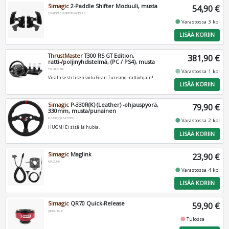
Simagic
2-Paddle Shifter Moduuli, musta
54,90 €
2-PADDLE-SHIFTER-MODULE
fiber_manual_record
Varastossa 3 kpl
LISÄÄ KORIIN
ThrustMaster
T300 RS GT Edition,
381,90 €
ratti-/poljinyhdistelmä, (PC / PS4), musta
TM-4160681
fiber_manual_record
Varastossa 1 kpl
Virallisesti lisensoitu Gran Turismo -rattiohjain!
LISÄÄ KORIIN
Simagic
P-330R(K) (Leather) -ohjauspyörä,
79,90 €
330mm, musta/punainen
P-330R(K)(LEATHER)
fiber_manual_record
Varastossa 2 kpl
HUOM! Ei sisällä hubia.
LISÄÄ KORIIN
Simagic
Maglink
23,90 €
MAGLINK
fiber_manual_record
Varastossa 4 kpl
LISÄÄ KORIIN
Simagic
QR70 Quick-Release
59,90 €
QR70-HALF
fiber_manual_record
Tulossa