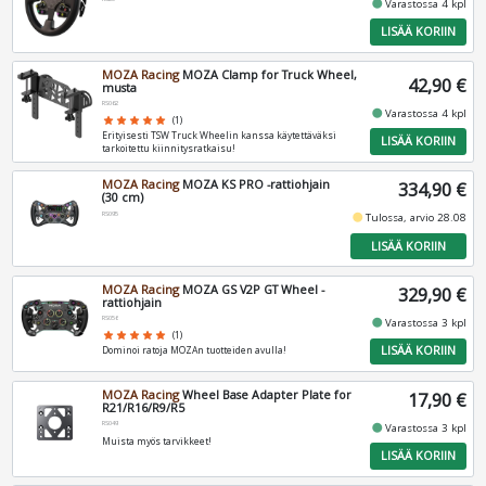
fiber_manual_record
Varastossa 4 kpl
LISÄÄ KORIIN
MOZA Racing
MOZA Clamp for Truck Wheel,
42,90 €
musta
RS062
fiber_manual_record
Varastossa 4 kpl
star
star
star
star
star
(1)
Erityisesti TSW Truck Wheelin kanssa käytettäväksi
LISÄÄ KORIIN
tarkoitettu kiinnitysratkaisu!
MOZA Racing
MOZA KS PRO -rattiohjain
334,90 €
(30 cm)
RS095
fiber_manual_record
Tulossa, arvio 28.08
LISÄÄ KORIIN
MOZA Racing
MOZA GS V2P GT Wheel -
329,90 €
rattiohjain
RS056
fiber_manual_record
Varastossa 3 kpl
star
star
star
star
star
(1)
LISÄÄ KORIIN
Dominoi ratoja MOZAn tuotteiden avulla!
MOZA Racing
Wheel Base Adapter Plate for
17,90 €
R21/R16/R9/R5
RS049
fiber_manual_record
Varastossa 3 kpl
Muista myös tarvikkeet!
LISÄÄ KORIIN