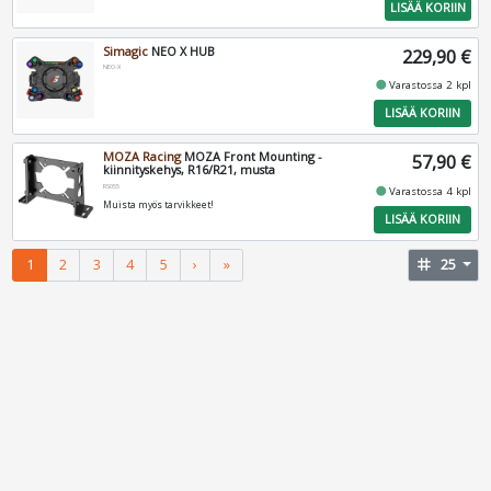
LISÄÄ KORIIN
Simagic
NEO X HUB
229,90 €
NEO-X
fiber_manual_record
Varastossa 2 kpl
LISÄÄ KORIIN
MOZA Racing
MOZA Front Mounting -
57,90 €
kiinnityskehys, R16/R21, musta
RS055
fiber_manual_record
Varastossa 4 kpl
Muista myös tarvikkeet!
LISÄÄ KORIIN
1
2
3
4
5
›
»
tag
25