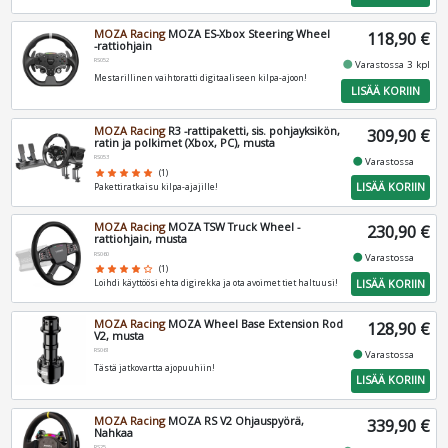
MOZA Racing
MOZA ES-Xbox Steering Wheel
118,90 €
-rattiohjain
RS052
fiber_manual_record
Varastossa 3 kpl
Mestarillinen vaihtoratti digitaaliseen kilpa-ajoon!
LISÄÄ KORIIN
MOZA Racing
R3 -rattipaketti, sis. pohjayksikön,
309,90 €
ratin ja polkimet (Xbox, PC), musta
RS053
fiber_manual_record
Varastossa
star
star
star
star
star
(1)
LISÄÄ KORIIN
Pakettiratkaisu kilpa-ajajille!
MOZA Racing
MOZA TSW Truck Wheel -
230,90 €
rattiohjain, musta
RS060
fiber_manual_record
Varastossa
star
star
star
star
star_border
(1)
LISÄÄ KORIIN
Loihdi käyttöösi ehta digirekka ja ota avoimet tiet haltuusi!
MOZA Racing
MOZA Wheel Base Extension Rod
128,90 €
V2, musta
RS061
fiber_manual_record
Varastossa
Tästä jatkovartta ajopuuhiin!
LISÄÄ KORIIN
MOZA Racing
MOZA RS V2 Ohjauspyörä,
339,90 €
Nahkaa
RS25