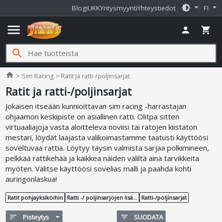
brightness_medium
Blogi
UKK
Yritysmyynti
Yhteystiedot
FI
menu
person
shopping_cart
search
Jimms.fi
home
Sim Racing
Ratit ja ratti-/poljinsarjat
Ratit ja ratti-/poljinsarjat
Jokaisen itseään kunnioittavan sim racing -harrastajan
ohjaamon keskipiste on asiallinen ratti. Olitpa sitten
virtuaaliajoja vasta aloitteleva noviisi tai ratojen kiistaton
mestari, löydät laajasta valikoimastamme taatusti käyttöösi
soveltuvaa rattia. Löytyy täysin valmista sarjaa polkimineen,
pelkkää rattikehää ja kaikkea näiden väliltä aina tarvikkeita
myöten. Valitse käyttöösi sovelias malli ja paahda kohti
auringonlaskua!
Ratit pohjayksiköihin
Ratti -/ poljinsarjojen lisätarvikkeet
Ratti-/poljinsarjat
sort
Pisteytys
filter_list
SUODATA