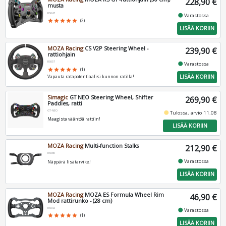
228,90 €
musta
RS047
fiber_manual_record
Varastossa
star
star
star
star
star
(2)
LISÄÄ KORIIN
MOZA Racing
CS V2P Steering Wheel -
239,90 €
rattiohjain
RS057
fiber_manual_record
Varastossa
star
star
star
star
star
(1)
LISÄÄ KORIIN
Vapauta ratapotentiaalisi kunnon ratilla!
Simagic
GT NEO Steering Wheel, Shifter
269,90 €
Paddles, ratti
GT-NEO
fiber_manual_record
Tulossa, arvio 11.08
Maagista vääntöä rattiin!
LISÄÄ KORIIN
MOZA Racing
Multi-function Stalks
212,90 €
RS065
fiber_manual_record
Varastossa
Näppärä lisätarvike!
LISÄÄ KORIIN
MOZA Racing
MOZA ES Formula Wheel Rim
46,90 €
Mod rattirunko - (28 cm)
RS032
fiber_manual_record
Varastossa
star
star
star
star
star
(1)
LISÄÄ KORIIN