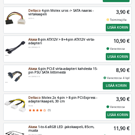
Deltaco
4-pin Molex uros -> SATA naaras -
3,90 €
virtakaapeli
SATA-S
fiber_manual_record
Toimittajilla
LISÄÄ KORIIN
Akasa
8-pin ATX12V > 8+4-pin ATX12V -virta-
10,90 €
adapteri
AK-CBPW22-15
fiber_manual_record
Varastossa
LISÄÄ KORIIN
Akasa
6-pin PCI-E virta-adapteri kahdesta 15-
8,90 €
pin PSU SATA liittimestä
AK-CBPW13-15
fiber_manual_record
Varastossa 4 kpl
LISÄÄ KORIIN
Deltaco
Molex 2x 4-pin > 8-pin PCI-Express -
3,90 €
adapterikaapeli, 30 cm
SSI-62
fiber_manual_record
Varastossa
star
star
star
star
star_border
(1)
LISÄÄ KORIIN
Akasa
1-to-6 aRGB LED -jakokaapeli, 85cm,
11,90 €
musta
AK-CBLD13-85BK