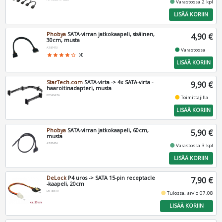
fiber_manual_record
Varastossa 2 kpl
LISÄÄ KORIIN
Phobya
SATA-virran jatkokaapeli, sisäinen,
4,90 €
30cm, musta
AT87473
fiber_manual_record
Varastossa
star
star
star
star
star_border
(4)
LISÄÄ KORIIN
StarTech.com
SATA-virta -> 4x SATA-virta -
9,90 €
haaroitinadapteri, musta
PYO4SATA
fiber_manual_record
Toimittajilla
LISÄÄ KORIIN
Phobya
SATA-virran jatkokaapeli, 60cm,
5,90 €
musta
AT87474
fiber_manual_record
Varastossa 3 kpl
LISÄÄ KORIIN
DeLock
P4 uros -> SATA 15-pin receptacle
7,90 €
-kaapeli, 20cm
DE-85519
fiber_manual_record
Tulossa, arvio 07.08
LISÄÄ KORIIN