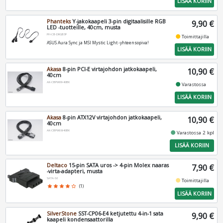
LISÄÄ KORIIN
Phanteks
Y-jakokaapeli 3-pin digitaalisille RGB
9,90 €
LED -tuotteille, 40cm, musta
PH-CB-DRGB3P
fiber_manual_record
Toimittajilla
ASUS Aura Sync ja MSI Mystic Light -yhteensopiva!
LISÄÄ KORIIN
Akasa
8-pin PCI-E virtajohdon jatkokaapeli,
10,90 €
40cm
AK-CBPW09-40BK
fiber_manual_record
Varastossa
LISÄÄ KORIIN
Akasa
8-pin ATX12V virtajohdon jatkokaapeli,
10,90 €
40cm
AK-CBPW08-40BK
fiber_manual_record
Varastossa 2 kpl
LISÄÄ KORIIN
Deltaco
15-pin SATA uros -> 4-pin Molex naaras
7,90 €
-virta-adapteri, musta
SATA-S6
fiber_manual_record
Toimittajilla
star
star
star
star
star_border
(1)
LISÄÄ KORIIN
SilverStone
SST-CP06-E4 ketjutettu 4-in-1 sata
9,90 €
kaapeli kondensaattorilla