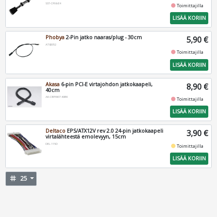
SST-CP06-E4
fiber_manual_record
Toimittajilla
LISÄÄ KORIIN
Phobya
2-Pin jatko naaras/plug - 30cm
5,90 €
AT82052
fiber_manual_record
Toimittajilla
LISÄÄ KORIIN
Akasa
6-pin PCI-E virtajohdon jatkokaapeli,
8,90 €
40cm
AK-CBPW07-40BK
fiber_manual_record
Toimittajilla
LISÄÄ KORIIN
Deltaco
EPS/ATX12V rev 2.0 24-pin jatkokaapeli
3,90 €
virtalähteestä emolevyyn, 15cm
DEL-115D
fiber_manual_record
Toimittajilla
LISÄÄ KORIIN
tag
25