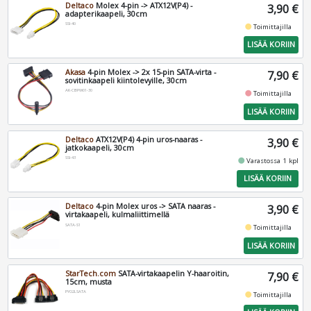
Deltaco
Molex 4-pin -> ATX12V(P4) -
3,90 €
adapterikaapeli, 30cm
SSI-40
fiber_manual_record
Toimittajilla
LISÄÄ KORIIN
Akasa
4-pin Molex -> 2x 15-pin SATA-virta -
7,90 €
sovitinkaapeli kiintolevyille, 30cm
AK-CBPW01-30
fiber_manual_record
Toimittajilla
LISÄÄ KORIIN
Deltaco
ATX12V(P4) 4-pin uros-naaras -
3,90 €
jatkokaapeli, 30cm
SSI-43
fiber_manual_record
Varastossa 1 kpl
LISÄÄ KORIIN
Deltaco
4-pin Molex uros -> SATA naaras -
3,90 €
virtakaapeli, kulmaliittimellä
SATA-S1
fiber_manual_record
Toimittajilla
LISÄÄ KORIIN
StarTech.com
SATA-virtakaapelin Y-haaroitin,
7,90 €
15cm, musta
PYO2LSATA
fiber_manual_record
Toimittajilla