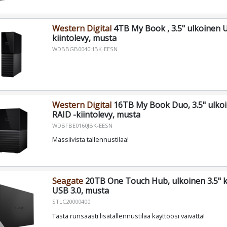
Western Digital
4TB My Book , 3.5" ulkoinen 
kiintolevy, musta
WDBBGB0040HBK-EESN
Western Digital
16TB My Book Duo, 3.5" ulkoi
RAID -kiintolevy, musta
WDBFBE0160JBK-EESN
Massiivista tallennustilaa!
Seagate
20TB One Touch Hub, ulkoinen 3.5" ki
USB 3.0, musta
STLC20000400
Tästä runsaasti lisätallennustilaa käyttöösi vaivatta!