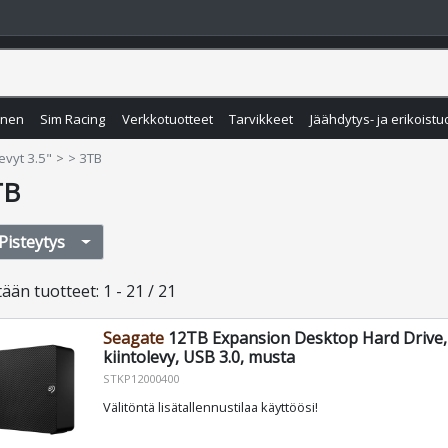
inen
Sim Racing
Verkkotuotteet
Tarvikkeet
Jäähdytys- ja erikoistu
levyt 3.5"
> 3TB
TB
Pisteytys
tään
tuotteet
:
1 - 21 / 21
Seagate
12TB Expansion Desktop Hard Drive,
kiintolevy, USB 3.0, musta
STKP12000400
Välitöntä lisätallennustilaa käyttöösi!