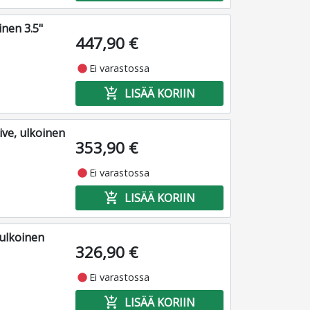
nen 3.5"
447,90 €
fiber_manual_record
Ei varastossa
add_shopping_cart
LISÄÄ KORIIN
e, ulkoinen
353,90 €
fiber_manual_record
Ei varastossa
add_shopping_cart
LISÄÄ KORIIN
ulkoinen
326,90 €
fiber_manual_record
Ei varastossa
add_shopping_cart
LISÄÄ KORIIN