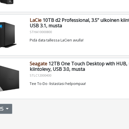
LaCie
10TB d2 Professional, 3.5" ulkoinen kii
USB 3.1, musta
STHA10000800
Pidä data tallessa LaCien avulla!
Seagate
12TB One Touch Desktop with HUB, 
kiintolevy, USB 3.0, musta
STLC12000400
Tee To-Do -listastasi helpompaa!
25