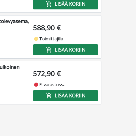
add_shopping_cart
LISÄÄ KORIIN
ntolevyasema,
588,90 €
fiber_manual_record
Toimittajilla
add_shopping_cart
LISÄÄ KORIIN
ulkoinen
572,90 €
fiber_manual_record
Ei varastossa
add_shopping_cart
LISÄÄ KORIIN