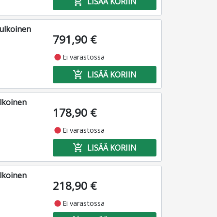
add_shopping_cart
LISÄÄ KORIIN
ulkoinen
791,90 €
fiber_manual_record
Ei varastossa
add_shopping_cart
LISÄÄ KORIIN
lkoinen
178,90 €
fiber_manual_record
Ei varastossa
add_shopping_cart
LISÄÄ KORIIN
lkoinen
218,90 €
fiber_manual_record
Ei varastossa