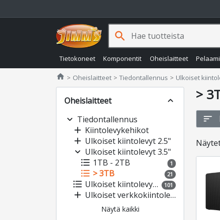
search
Tietokoneet
Komponentit
Oheislaitteet
Pelaam
Jimms.fi
home
Oheislaitteet
Tiedontallennus
Ulkoiset kiinto
> 3
Oheislaitteet
expand_less
sort
expand_more
Tiedontallennus
add
Kiintolevykehikot
add
Ulkoiset kiintolevyt 2.5"
Näyte
expand_more
Ulkoiset kiintolevyt 3.5"
format_list_bulleted
1TB - 2TB
1
format_list_bulleted
> 3TB
21
format_list_bulleted
Ulkoiset kiintolevyt SSD
101
add
Ulkoiset verkkokiintolevyt (NAS)
Näytä kaikki