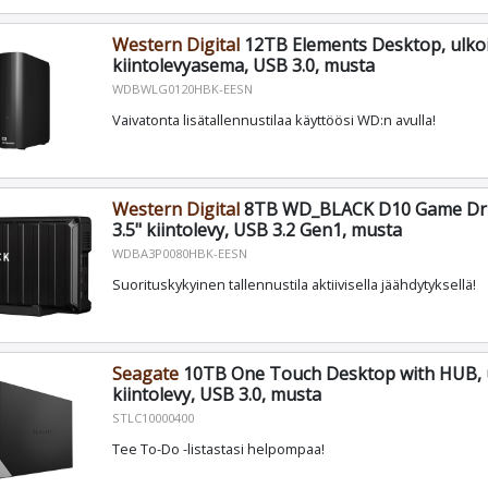
Western Digital
12TB Elements Desktop, ulkoi
kiintolevyasema, USB 3.0, musta
WDBWLG0120HBK-EESN
Vaivatonta lisätallennustilaa käyttöösi WD:n avulla!
Western Digital
8TB WD_BLACK D10 Game Driv
3.5" kiintolevy, USB 3.2 Gen1, musta
WDBA3P0080HBK-EESN
Suorituskykyinen tallennustila aktiivisella jäähdytyksellä!
Seagate
10TB One Touch Desktop with HUB, 
kiintolevy, USB 3.0, musta
STLC10000400
Tee To-Do -listastasi helpompaa!