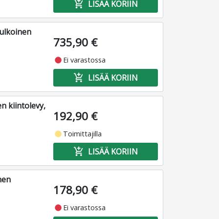
add_shopping_cart
LISÄÄ KORIIN
ulkoinen
735,90 €
fiber_manual_record
Ei varastossa
add_shopping_cart
LISÄÄ KORIIN
n kiintolevy,
192,90 €
fiber_manual_record
Toimittajilla
add_shopping_cart
LISÄÄ KORIIN
nen
178,90 €
fiber_manual_record
Ei varastossa