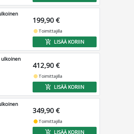
ulkoinen
199,90 €
fiber_manual_record
Toimittajilla
add_shopping_cart
LISÄÄ KORIIN
 ulkoinen
412,90 €
fiber_manual_record
Toimittajilla
add_shopping_cart
LISÄÄ KORIIN
ulkoinen
349,90 €
fiber_manual_record
Toimittajilla
add_shopping_cart
LISÄÄ KORIIN