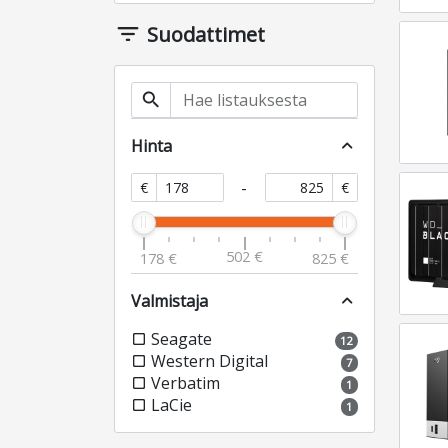
filter_list
Suodattimet
search
Hinta
expand_less
-
€
€
502 €
178 €
825 €
Valmistaja
expand_less
Seagate
check_box_outline_blank
12
Western Digital
check_box_outline_blank
7
Verbatim
check_box_outline_blank
1
LaCie
check_box_outline_blank
1