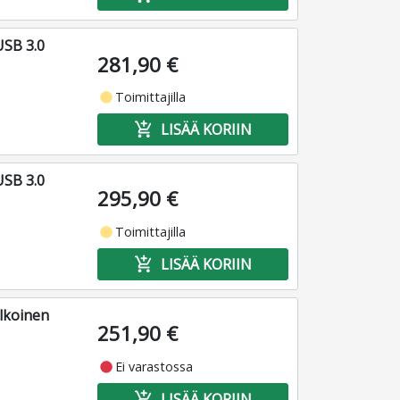
USB 3.0
281,90 €
fiber_manual_record
Toimittajilla
add_shopping_cart
LISÄÄ KORIIN
USB 3.0
295,90 €
fiber_manual_record
Toimittajilla
add_shopping_cart
LISÄÄ KORIIN
lkoinen
251,90 €
fiber_manual_record
Ei varastossa
add_shopping_cart
LISÄÄ KORIIN