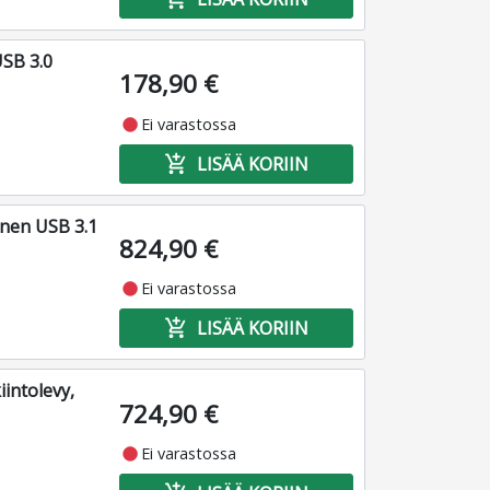
USB 3.0
178,90 €
fiber_manual_record
Ei varastossa
add_shopping_cart
LISÄÄ KORIIN
nen USB 3.1
824,90 €
fiber_manual_record
Ei varastossa
add_shopping_cart
LISÄÄ KORIIN
intolevy,
724,90 €
fiber_manual_record
Ei varastossa