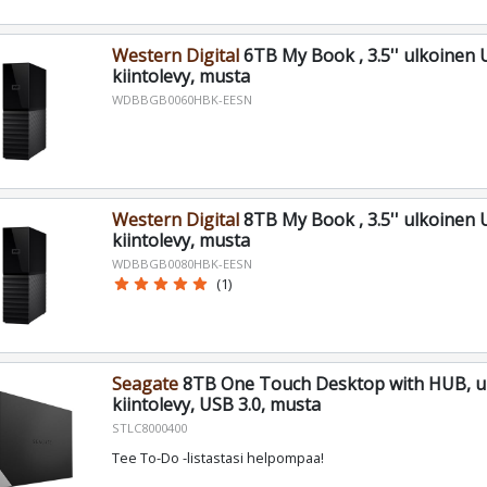
Western Digital
6TB My Book , 3.5'' ulkoinen 
kiintolevy, musta
WDBBGB0060HBK-EESN
Western Digital
8TB My Book , 3.5'' ulkoinen 
kiintolevy, musta
WDBBGB0080HBK-EESN
star
star
star
star
star
(1)
Seagate
8TB One Touch Desktop with HUB, u
kiintolevy, USB 3.0, musta
STLC8000400
Tee To-Do -listastasi helpompaa!