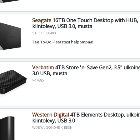
Seagate
16TB One Touch Desktop with HUB, 
kiintolevy, USB 3.0, musta
STLC16000400
Tee To-Do -listastasi helpompaa!
Verbatim
4TB Store 'n' Save Gen2, 3.5" ulkoine
3.0 USB, musta
V47685
Western Digital
4TB Elements Desktop, ulkoi
kiintolevy, USB 3.0
WDBWLG0040HBK-EESN