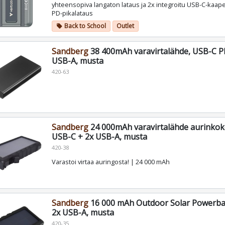
yhteensopiva langaton lataus ja 2x integroitu USB-C-kaapel
PD-pikalataus
Back to School
Outlet
local_offer
Sandberg
38 400mAh varavirtalähde, USB-C P
USB-A, musta
420-63
Sandberg
24 000mAh varavirtalähde aurinkok
USB-C + 2x USB-A, musta
420-38
Varastoi virtaa auringosta! | 24 000 mAh
Sandberg
16 000 mAh Outdoor Solar Powerba
2x USB-A, musta
420-35