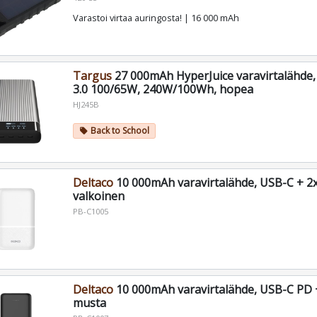
Varastoi virtaa auringosta! | 16 000 mAh
Targus
27 000mAh HyperJuice varavirtalähde
3.0 100/65W, 240W/100Wh, hopea
HJ245B
Back to School
local_offer
Deltaco
10 000mAh varavirtalähde, USB-C + 2
valkoinen
PB-C1005
Deltaco
10 000mAh varavirtalähde, USB-C PD 
musta