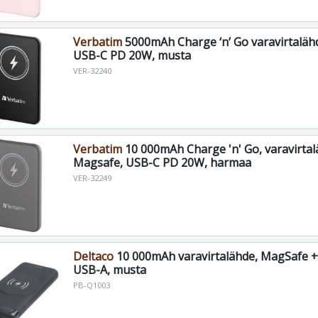
Verbatim
5000mAh Charge ‘n’ Go varavirtaläh
USB-C PD 20W, musta
VER-32240
Verbatim
10 000mAh Charge 'n' Go, varavirtal
Magsafe, USB-C PD 20W, harmaa
VER-32249
Deltaco
10 000mAh varavirtalähde, MagSafe 
USB-A, musta
PB-Q1003