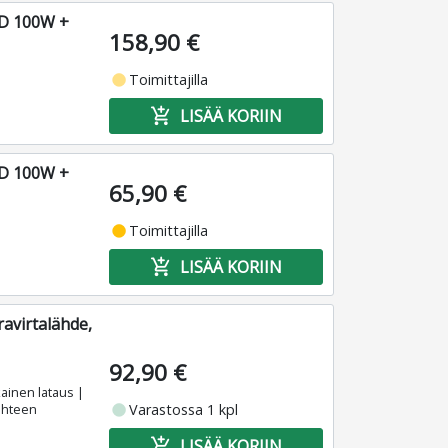
PD 100W +
158,90 €
fiber_manual_record
Toimittajilla
add_shopping_cart
LISÄÄ KORIIN
PD 100W +
65,90 €
fiber_manual_record
Toimittajilla
add_shopping_cart
LISÄÄ KORIIN
avirtalähde,
92,90 €
ainen lataus |
fiber_manual_record
Varastossa 1 kpl
lähteen
add_shopping_cart
LISÄÄ KORIIN