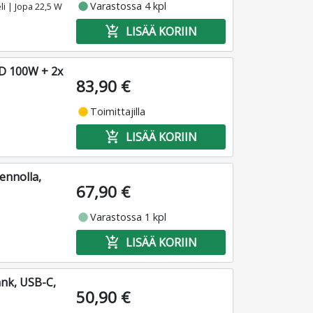
fiber_manual_record
Varastossa 4 kpl
i | Jopa 22,5 W
add_shopping_cart
LISÄÄ KORIIN
D 100W + 2x
83,90 €
fiber_manual_record
Toimittajilla
add_shopping_cart
LISÄÄ KORIIN
ennolla,
67,90 €
fiber_manual_record
Varastossa 1 kpl
add_shopping_cart
LISÄÄ KORIIN
nk, USB-C,
50,90 €