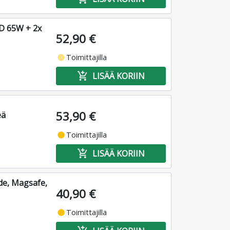
D 65W + 2x
52,90 €
fiber_manual_record
Toimittajilla
add_shopping_cart
LISÄÄ KORIIN
53,90 €
eä
fiber_manual_record
Toimittajilla
add_shopping_cart
LISÄÄ KORIIN
de, Magsafe,
40,90 €
fiber_manual_record
Toimittajilla