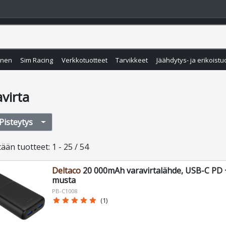
inen
Sim Racing
Verkkotuotteet
Tarvikkeet
Jäähdytys- ja erikoistu
virta
Pisteytys
tään
tuotteet
:
1 - 25 / 54
Deltaco
20 000mAh varavirtalähde, USB-C PD 
musta
PB-C1008
star
star
star
star
star
(1)