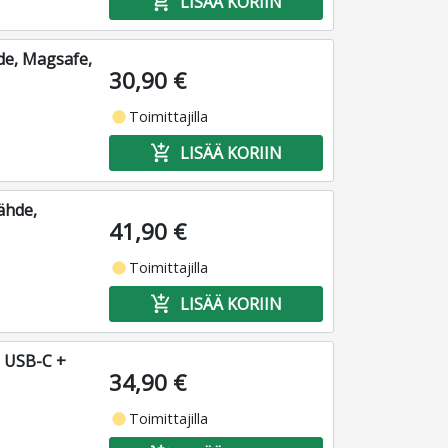
add_shopping_cart
LISÄÄ KORIIN
de, Magsafe,
30,90 €
fiber_manual_record
Toimittajilla
add_shopping_cart
LISÄÄ KORIIN
ähde,
41,90 €
fiber_manual_record
Toimittajilla
add_shopping_cart
LISÄÄ KORIIN
+ USB-C +
34,90 €
fiber_manual_record
Toimittajilla