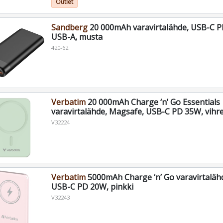
Outlet
Sandberg
20 000mAh varavirtalähde, USB-C P
USB-A, musta
420-62
Verbatim
20 000mAh Charge ‘n’ Go Essentials
varavirtalähde, Magsafe, USB-C PD 35W, vihr
V32224
Verbatim
5000mAh Charge ‘n’ Go varavirtaläh
USB-C PD 20W, pinkki
V32243