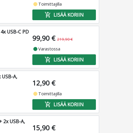
fiber_manual_record
Toimittajilla
add_shopping_cart
LISÄÄ KORIIN
, 4x USB-C PD
99,90 €
219,90 €
fiber_manual_record
Varastossa
add_shopping_cart
LISÄÄ KORIIN
x USB-A,
12,90 €
fiber_manual_record
Toimittajilla
add_shopping_cart
LISÄÄ KORIIN
+ 2x USB-A,
15,90 €