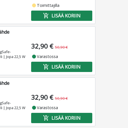
fiber_manual_record
Toimittajilla
add_shopping_cart
LISÄÄ KORIIN
lähde
32,90 €
50,90 €
agSafe-
fiber_manual_record
Varastossa
i | Jopa 22,5 W
add_shopping_cart
LISÄÄ KORIIN
lähde
32,90 €
50,90 €
agSafe-
fiber_manual_record
Varastossa
i | Jopa 22,5 W
add_shopping_cart
LISÄÄ KORIIN