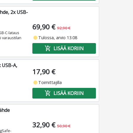
hde, 2x USB-
69,90 €
92,90 €
SB-C-lataus
fiber_manual_record
Tulossa, arvio 13.08
ö varaustilan
add_shopping_cart
LISÄÄ KORIIN
x USB-A,
17,90 €
fiber_manual_record
Toimittajilla
add_shopping_cart
LISÄÄ KORIIN
lähde
32,90 €
50,90 €
agSafe-