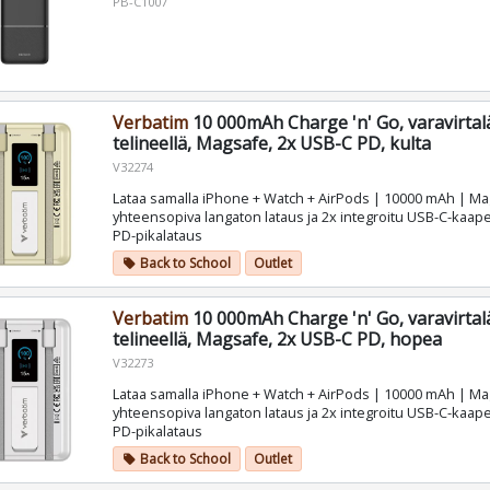
PB-C1007
Verbatim
10 000mAh Charge 'n' Go, varavirta
telineellä, Magsafe, 2x USB-C PD, kulta
V32274
Lataa samalla iPhone + Watch + AirPods | 10000 mAh | M
yhteensopiva langaton lataus ja 2x integroitu USB-C-kaapel
PD-pikalataus
Back to School
Outlet
local_offer
Verbatim
10 000mAh Charge 'n' Go, varavirta
telineellä, Magsafe, 2x USB-C PD, hopea
V32273
Lataa samalla iPhone + Watch + AirPods | 10000 mAh | M
yhteensopiva langaton lataus ja 2x integroitu USB-C-kaapel
PD-pikalataus
Back to School
Outlet
local_offer