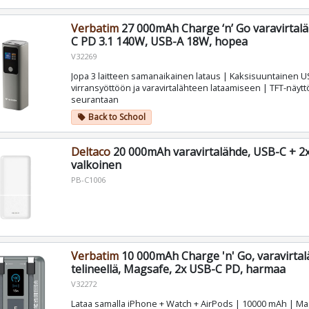
Verbatim
27 000mAh Charge ‘n’ Go varavirtalä
C PD 3.1 140W, USB-A 18W, hopea
V32269
Jopa 3 laitteen samanaikainen lataus | Kaksisuuntainen U
virransyöttöön ja varavirtalähteen lataamiseen | TFT-näytt
seurantaan
Back to School
local_offer
Deltaco
20 000mAh varavirtalähde, USB-C + 2
valkoinen
PB-C1006
Verbatim
10 000mAh Charge 'n' Go, varavirta
telineellä, Magsafe, 2x USB-C PD, harmaa
V32272
Lataa samalla iPhone + Watch + AirPods | 10000 mAh | M