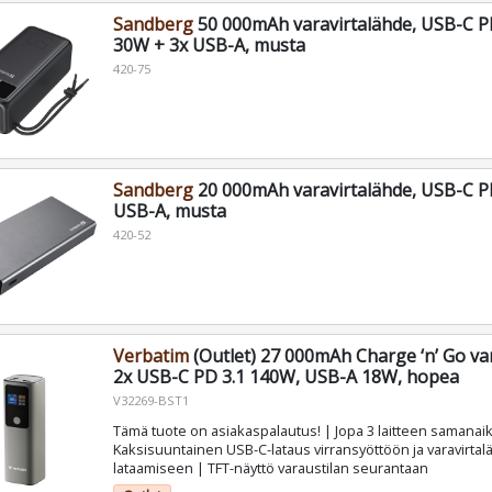
Sandberg
50 000mAh varavirtalähde, USB-C 
30W + 3x USB-A, musta
420-75
Sandberg
20 000mAh varavirtalähde, USB-C 
USB-A, musta
420-52
Verbatim
(Outlet) 27 000mAh Charge ‘n’ Go var
2x USB-C PD 3.1 140W, USB-A 18W, hopea
V32269-BST1
Tämä tuote on asiakaspalautus! | Jopa 3 laitteen samanaik
Kaksisuuntainen USB-C-lataus virransyöttöön ja varavirta
lataamiseen | TFT-näyttö varaustilan seurantaan