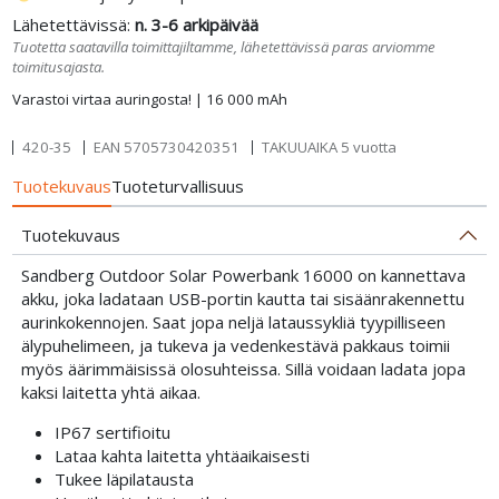
Lähetettävissä:
n. 3-6 arkipäivää
Tuotetta saatavilla toimittajiltamme, lähetettävissä paras arviomme
toimitusajasta.
Varastoi virtaa auringosta! | 16 000 mAh
420-35
EAN
5705730420351
TAKUUAIKA 5 vuotta
Tuotekuvaus
Tuoteturvallisuus
Tuotekuvaus
Sandberg Outdoor Solar Powerbank 16000 on kannettava
akku, joka ladataan USB-portin kautta tai sisäänrakennettu
aurinkokennojen. Saat jopa neljä lataussykliä tyypilliseen
älypuhelimeen, ja tukeva ja vedenkestävä pakkaus toimii
myös äärimmäisissä olosuhteissa. Sillä voidaan ladata jopa
kaksi laitetta yhtä aikaa.
IP67 sertifioitu
Lataa kahta laitetta yhtäaikaisesti
Tukee läpilatausta