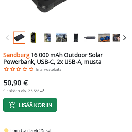
Sandberg
16 000 mAh Outdoor Solar
Powerbank, USB-C, 2x USB-A, musta
star_border
star_border
star_border
star_border
star_border
Ei arvosteluita
50,90 €
Sisältäen alv. 25,5%
swap_horiz
add_shopping_cart
LISÄÄ KORIIN
fiber_manual_record
Toimittajilla yli 25 kpl