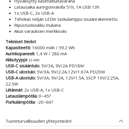
Hyväksytty käsimatkatavarana
Latausaika auringonvalolla 51h, 1A USB 13h
1x USB-C, 2x USB-A
Tehokas neljän LEDin taskulamppu sisäänrakennettu
Ripustuskoukku mukana
Akun varauksen merkkivalo
Tekniset tiedot
Kapasiteetti:
16000 mAh / 59.2 Wh
Aurinkopaneeli:
1,4 W / 280 mA
Akkutyyppi:
Li-ion
USB-C sisääntulo:
5V/3A, 9V/2A PD18W
USB-C ulostulo:
5V/3A, 9V/2.2A,12V/1.67A PD20W
USB-A ulostulo:
5V/3A, 9V/2A, 12V/1.5A, SSCP 10V/2.25A,
22.5W
Liitännät:
2x USB-A, 1x USB-C
Latauslämpötila:
0~45?
Purkulämpötila:
-20~60?
Tuoteturvallisuuden yhteystiedot