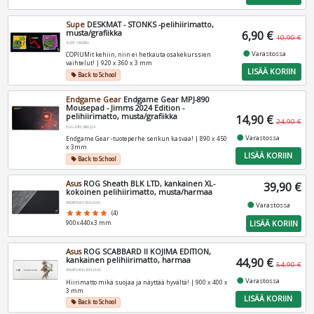
Supe
DESKMAT - STONKS -pelihiirimatto,
musta/grafiikka
6,90 €
10,90 €
SUPE-369850
fiber_manual_record
Varastossa
COPIUMit kehiin, niin ei hetkauta osakekurssien
vaihtelut! | 920 x 360 x 3 mm
LISÄÄ KORIIN
Back to School
local_offer
Endgame Gear
Endgame Gear MPJ-890
Mousepad - Jimms 2024 Edition -
pelihiirimatto, musta/grafiikka
14,90 €
24,90 €
EGG-MPJ-890-J24
fiber_manual_record
Varastossa
Endgame Gear -tuoteperhe senkun kasvaa! | 890 x 450
x 3mm
LISÄÄ KORIIN
Back to School
local_offer
Asus
ROG Sheath BLK LTD, kankainen XL-
39,90 €
kokoinen pelihiirimatto, musta/harmaa
90MP00K3-B0UA00
fiber_manual_record
Varastossa
star
star
star
star
star
(4)
LISÄÄ KORIIN
900x440x3 mm
Asus
ROG SCABBARD II KOJIMA EDITION,
kankainen pelihiirimatto, harmaa
44,90 €
54,90 €
90MP04N0-BPUA00
fiber_manual_record
Varastossa
Hiirimatto mikä suojaa ja näyttää hyvältä! | 900 x 400 x
3 mm
LISÄÄ KORIIN
Back to School
local_offer