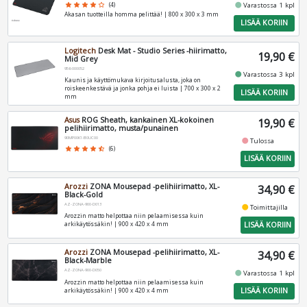
fiber_manual_record
star
star
star
star
star_border
(4)
Varastossa 1 kpl
Akasan tuotteilla homma pelittää! | 800 x 300 x 3 mm
LISÄÄ KORIIN
Logitech
Desk Mat - Studio Series -hiirimatto,
19,90 €
Mid Grey
956-000052
fiber_manual_record
Varastossa 3 kpl
Kaunis ja käyttömukava kirjoitusalusta, joka on
roiskeenkestävä ja jonka pohja ei luista | 700 x 300 x 2
LISÄÄ KORIIN
mm
Asus
ROG Sheath, kankainen XL-kokoinen
19,90 €
pelihiirimatto, musta/punainen
90MP00K1-B0UC00
fiber_manual_record
Tulossa
star
star
star
star
star_half
(6)
LISÄÄ KORIIN
Arozzi
ZONA Mousepad -pelihiirimatto, XL-
34,90 €
Black-Gold
AZ-ZONA-900-D013
fiber_manual_record
Toimittajilla
Arozzin matto helpottaa niin pelaamisessa kuin
LISÄÄ KORIIN
arkikäytössäkin! | 900 x 420 x 4 mm
Arozzi
ZONA Mousepad -pelihiirimatto, XL-
34,90 €
Black-Marble
AZ-ZONA-900-D050
fiber_manual_record
Varastossa 1 kpl
Arozzin matto helpottaa niin pelaamisessa kuin
LISÄÄ KORIIN
arkikäytössäkin! | 900 x 420 x 4 mm