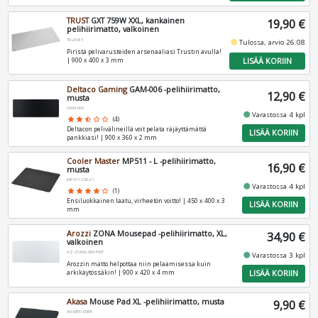
TRUST
GXT 759W XXL, kankainen
19,90 €
pelihiirimatto, valkoinen
TR-25613
fiber_manual_record
Tulossa, arvio 26.08
Piristä pelivarusteiden arsenaaliasi Trustin avulla!
LISÄÄ KORIIN
| 900 x 400 x 3 mm
Deltaco Gaming
GAM-006 -pelihiirimatto,
12,90 €
musta
GAM-006
fiber_manual_record
Varastossa 4 kpl
star
star
star_half
star_border
star_border
(4)
Deltacon pelivälineillä voit pelata räjäyttämättä
LISÄÄ KORIIN
pankkiasi! | 900 x 360 x 2 mm
Cooler Master
MP511 - L -pelihiirimatto,
16,90 €
musta
MP-511-CBLC1
fiber_manual_record
Varastossa 4 kpl
star
star
star
star
star_border
(1)
Ensiluokkainen laatu, virheetön voitto! | 450 x 400 x 3
LISÄÄ KORIIN
mm
Arozzi
ZONA Mousepad -pelihiirimatto, XL,
34,90 €
valkoinen
AZ-ZONA-900-PWT
fiber_manual_record
Varastossa 3 kpl
Arozzin matto helpottaa niin pelaamisessa kuin
LISÄÄ KORIIN
arkikäytössäkin! | 900 x 420 x 4 mm
Akasa
Mouse Pad XL -pelihiirimatto, musta
9,90 €
AK-MPD-05BK