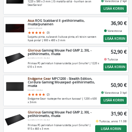
fiber_manual_record
Varastossa 2 kpl
1220 x 590 x 3 mm | Ei matolla väliä - kunhan se on
SteelSeries!
LISÄÄ KORIIN
Asus
ROG Scabbard II -pelihiirimatto,
36,90 €
musta/punainen
90MP0210-BPUA00
fiber_manual_record
Varastossa
star
star
star
star
star_half
(3)
Suojattu pinta, sulavasti liukuva pinta, eli toisin sanoen
LISÄÄ KORIIN
hyvä pinta! | 900 x 400 x 3 mm
Glorious
Gaming Mouse Pad GMP 2, 3XL -
52,90 €
pelihiirimatto, musta
GLO-MP2-CLTH-STC-3XL-BLK
fiber_manual_record
Tulossa
Primaa PC-pelirodun lisävarustetta juuri Sinulle! | 1220 x
LISÄÄ KORIIN
610 x 3 mm
Endgame Gear
MPC1200 - Stealth Edition,
Cordura Gaming Mousepad -pelihiirimatto,
50,90 €
musta
EGG-MPC-1200-BLK
fiber_manual_record
Varastossa 3 kpl
star
star
star
star
star
(2)
Endgame Gear -tuoteperhe senkun kasvaa! | 1200 x 600
LISÄÄ KORIIN
x 3mm
Glorious
Gaming Mouse Pad GMP 2, XXL -
31,90 €
pelihiirimatto, musta
GLO-MP2-CLTH-STC-XXL-BLK
fiber_manual_record
Tulossa, arvio 11.08
Primaa PC-pelirodun lisävarustetta juuri Sinulle! |
LISÄÄ KORIIN
915 x 460 x 3 mm