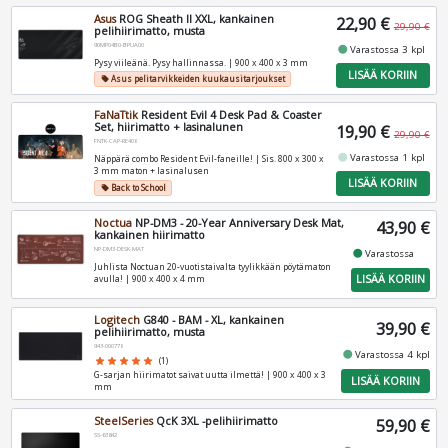
Asus
ROG Sheath II XXL, kankainen
22,90 €
29,90 €
pelihiirimatto, musta
90MP04B0-BPUA00
fiber_manual_record
Varastossa 3 kpl
Pysy viileänä. Pysy hallinnassa. | 900 x 400 x 3 mm
LISÄÄ KORIIN
Asus pelitarvikkeiden kuukausitarjoukset
local_offer
FaNaTtik
Resident Evil 4 Desk Pad & Coaster
Set, hiirimatto + lasinalunen
19,90 €
29,90 €
FNTK-CAP-RE408
fiber_manual_record
Varastossa 1 kpl
Näppärä combo Resident Evil-faneille! | Sis. 800 x 300 x
3 mm maton + lasinalusen
LISÄÄ KORIIN
Back to School
local_offer
Noctua
NP-DM3 - 20-Year Anniversary Desk Mat,
43,90 €
kankainen hiirimatto
NP-DM3-DESK-MAT
fiber_manual_record
Varastossa
Juhlista Noctuan 20-vuotistaivalta tyylikkään pöytämaton
LISÄÄ KORIIN
avulla! | 900 x 400 x 4 mm
Logitech
G840 - BAM - XL, kankainen
39,90 €
pelihiirimatto, musta
943-000778
fiber_manual_record
Varastossa 4 kpl
star
star
star
star
star
(1)
G-sarjan hiirimatot saivat uutta ilmettä! | 900 x 400 x 3
LISÄÄ KORIIN
mm
SteelSeries
QcK 3XL -pelihiirimatto
59,90 €
SS-63842