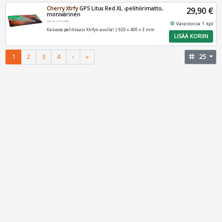
Cherry Xtrfy
GP5 Litus Red XL -pelihiirimatto,
29,90 €
monivärinen
GP5-XL-LITUS-RED
fiber_manual_record
Varastossa 1 kpl
Kasvata pelitilaasi Xtrfyn avulla! | 920 x 400 x 3 mm
LISÄÄ KORIIN
1
2
3
4
›
»
tag
25