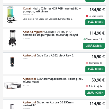
Corsair
Hydro X Series XD5 RGB - nestesäiliö +
184,90 €
pumppu, valkoinen
CX-9040007-WW
fiber_manual_record
Ei varastossa
Lämmöt kuriin Corsairin vesijäähdytys tuotteilla!
LISÄÄ KORIIN
Aqua Computer
ULTITUBE D5 100 PRO -
114,90 €
nestesäiliö D5-pumpuille, musta/läpinäkyvä
AT1019690
fiber_manual_record
Varastossa 1 kpl
LISÄÄ KORIIN
Alphacool
Cape Corp AGB2 black Rev. 2
16,90 €
AT45008
fiber_manual_record
Toimittajilla
LISÄÄ KORIIN
Alphacool
5,25" asemapaikkasäiliö, kirkas plexi,
59,90 €
musta maski
ALC15039
fiber_manual_record
Toimittajilla
LISÄÄ KORIIN
Alphacool
Eisbecher Aurora D5 250mm
114,90 €
nestesäiliö
AT1019162