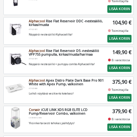
fiber_manual_record
Toimittajilla
LISÄÄ KORIIN
Alphacool
Rise Flat Reservoir DDC -nestesäiliö,
104,90 €
kirkas/musta
AT1021873
fiber_manual_record
Toimittajilla
Näppärä nestesäiliö Alphacoolilta!
LISÄÄ KORIIN
Alphacool
Rise Flat Reservoir D5 -nestesäiliö
149,90 €
VPP755 pumpulla, kirkas/musta/harmaa
AT1021874
fiber_manual_record
Ei varastossa
Näppärä nestesäiliö + pumppu combo Alphacoolilta!
LISÄÄ KORIIN
Alphacool
Apex Distro Plate Dark Base Pro 901
375,90 €
White with Apex Pump, valkoinen
AT1025869
fiber_manual_record
Toimittajilla
Loihdi näyttävä vesikierto koteloosi!
LISÄÄ KORIIN
Corsair
iCUE LINK XD5 RGB ELITE LCD
379,90 €
Pump/Reservoir Combo, valkoinen
CX-9040012-WW
fiber_manual_record
Ei varastossa
Yksinkertaisesti tehokas jäähdytys!
LISÄÄ KORIIN