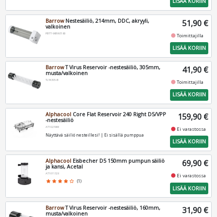
LISÄÄ KORIIN
Barrow
Nestesäiliö, 214mm, DDC, akryyli,
51,90 €
valkoinen
PBTT-WBW3180
fiber_manual_record
Toimittajilla
LISÄÄ KORIIN
Barrow
T Virus Reservoir -nestesäiliö, 305mm,
41,90 €
musta/valkoinen
TLYK305-B
fiber_manual_record
Toimittajilla
LISÄÄ KORIIN
Alphacool
Core Flat Reservoir 240 Right D5/VPP
159,90 €
-nestesäiliö
AT1023846
fiber_manual_record
Ei varastossa
Näyttävä säiliö nesteillesi! | Ei sisällä pumppua
LISÄÄ KORIIN
Alphacool
Eisbecher D5 150mm pumpun säiliö
69,90 €
ja kansi, Acetal
AT1011328
fiber_manual_record
Ei varastossa
star
star
star
star
star_border
(1)
LISÄÄ KORIIN
Barrow
T Virus Reservoir -nestesäiliö, 160mm,
31,90 €
musta/valkoinen