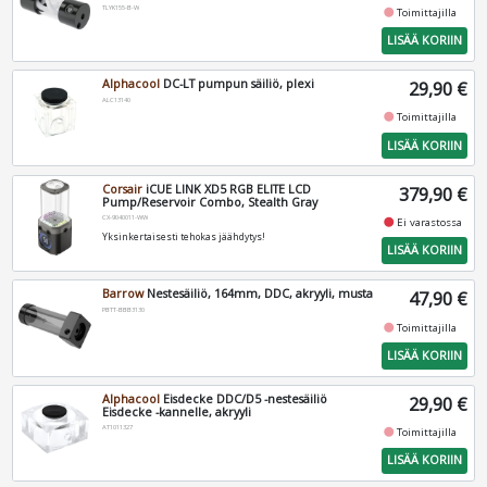
TLYK155-B-W
fiber_manual_record
Toimittajilla
LISÄÄ KORIIN
Alphacool
DC-LT pumpun säiliö, plexi
29,90 €
ALC13140
fiber_manual_record
Toimittajilla
LISÄÄ KORIIN
Corsair
iCUE LINK XD5 RGB ELITE LCD
379,90 €
Pump/Reservoir Combo, Stealth Gray
CX-9040011-WW
fiber_manual_record
Ei varastossa
Yksinkertaisesti tehokas jäähdytys!
LISÄÄ KORIIN
Barrow
Nestesäiliö, 164mm, DDC, akryyli, musta
47,90 €
PBTT-BBB3130
fiber_manual_record
Toimittajilla
LISÄÄ KORIIN
Alphacool
Eisdecke DDC/D5 -nestesäiliö
29,90 €
Eisdecke -kannelle, akryyli
AT1011327
fiber_manual_record
Toimittajilla
LISÄÄ KORIIN