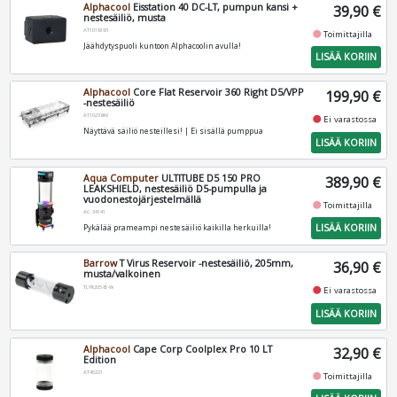
Alphacool
Eisstation 40 DC-LT, pumpun kansi +
39,90 €
nestesäiliö, musta
AT1016193
fiber_manual_record
Toimittajilla
Jäähdytyspuoli kuntoon Alphacoolin avulla!
LISÄÄ KORIIN
Alphacool
Core Flat Reservoir 360 Right D5/VPP
199,90 €
-nestesäiliö
AT1023848
fiber_manual_record
Ei varastossa
Näyttävä säiliö nesteillesi! | Ei sisällä pumppua
LISÄÄ KORIIN
Aqua Computer
ULTITUBE D5 150 PRO
389,90 €
LEAKSHIELD, nestesäiliö D5-pumpulla ja
vuodonestojärjestelmällä
fiber_manual_record
Toimittajilla
AC-34141
LISÄÄ KORIIN
Pykälää prameampi nestesäiliö kaikilla herkuilla!
Barrow
T Virus Reservoir -nestesäiliö, 205mm,
36,90 €
musta/valkoinen
TLYK205-B-W
fiber_manual_record
Ei varastossa
LISÄÄ KORIIN
Alphacool
Cape Corp Coolplex Pro 10 LT
32,90 €
Edition
AT45221
fiber_manual_record
Toimittajilla