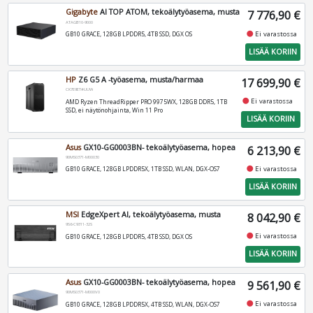
Gigabyte
AI TOP ATOM, tekoälytyöasema, musta
7 776,90 €
ATAGB10-9000
fiber_manual_record
Ei varastossa
GB10 GRACE, 128GB LPDDR5, 4TB SSD, DGX OS
LISÄÄ KORIIN
HP
Z6 G5 A -työasema, musta/harmaa
17 699,90 €
CK7E9ET#UUW
fiber_manual_record
Ei varastossa
AMD Ryzen ThreadRipper PRO 9975WX, 128GB DDR5, 1TB
SSD, ei näytönohjainta, Win 11 Pro
LISÄÄ KORIIN
Asus
GX10-GG0003BN- tekoälytyöasema, hopea
6 213,90 €
90MS0371-M00030
fiber_manual_record
Ei varastossa
GB10 GRACE, 128GB LPDDR5X, 1TB SSD, WLAN, DGX-OS7
LISÄÄ KORIIN
MSI
EdgeXpert AI, tekoälytyöasema, musta
8 042,90 €
9S6-C9311-32S
fiber_manual_record
Ei varastossa
GB10 GRACE, 128GB LPDDR5, 4TB SSD, DGX OS
LISÄÄ KORIIN
Asus
GX10-GG0003BN- tekoälytyöasema, hopea
9 561,90 €
90MS0371-M000V0
fiber_manual_record
Ei varastossa
GB10 GRACE, 128GB LPDDR5X, 4TB SSD, WLAN, DGX-OS7