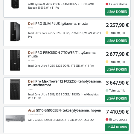
fiber_manual_record
Ei varastossa
AMD Ryzen AI Max+ Pro 395, 64GB DDR5, 2TB SSD, AMD
Radeon 8060S, Win 11 Pro
LISÄÄ KORIIN
Dell
PRO SLIM PLUS, työasema, musta
2 257,90 €
3KNKC
fiber_manual_record
Toimittajilla
Intel Ultra Core 7-265, 32GB DDR5, 512GB SSD, WLAN, Win11
Pro
LISÄÄ KORIIN
Dell
PRO PRECISION 7 TOWER T1, työasema,
2 677,90 €
musta
WCWN4
fiber_manual_record
Toimittajilla
Intel Core Ultra 7-265, 32GB DDR5, 1TB SSD, Win11 Pro
LISÄÄ KORIIN
Dell
Pro Max Tower T2 FCT2250 -tehotyöasema,
3 647,90 €
musta/harmaa
D64R5
fiber_manual_record
Toimittajilla
Intel Core Ultra 9 285, 32GB DDR5, 1TB SSD, Intel Graphics,
LISÄÄ KORIIN
Win 11 Pro
Asus
GX10-GG0003BN- tekoälytyöasema, hopea
7 410,90 €
90MS0371-M000U0
fiber_manual_record
Ei varastossa
GB10 GRACE, 128GB LPDDR5X, 2TB SSD, WLAN, DGX-OS7
LISÄÄ KORIIN