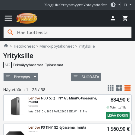
brightness_medium
Blogi
UKK
Yritysmyynti
Yhteystiedot
FI
menu
person
shopping_cart
search
Jimms.fi
home
Tietokoneet
Merkkipöytäkoneet
Yrityksille
Yrityksille
SFF
Tekoälytyöasemat
Työasemat
sort
Pisteytys
filter_list
SUODATA
apps
grid_view
table_rows
Näytetään
:
1 - 25 / 38
Lenovo
NEO 50Q TINY G5 MiniPC-työasema,
884,90 €
musta
13B9003JMX
fiber_manual_record
Toimittajilla
Intel C5-210H, 16GB RAM, 256GB SSD, Win 11Pro
LISÄÄ KORIIN
Lenovo
P3 TINY G2 -työasema, musta
1 560,90 €
30K5002CMT