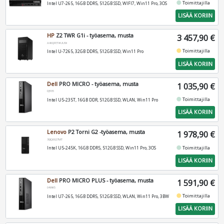
fiber_manual_record
Toimittajilla
Intel U7-265, 16GB DDR5, 512GB SSD, WIFI7, Win11 Pro, 3OS
LISÄÄ KORIIN
HP
Z2 TWR G1i - työasema, musta
3 457,90 €
A40QFET#UUW
fiber_manual_record
Toimittajilla
Intel U-7265, 32GB DDR5, 512GB SSD, Win11 Pro
LISÄÄ KORIIN
Dell
PRO MICRO - työasema, musta
1 035,90 €
DJY05
fiber_manual_record
Toimittajilla
Intel U5-235T, 16GB DDR, 512GB SSD, WLAN, Win11 Pro
LISÄÄ KORIIN
Lenovo
P2 Torni G2 -työasema, musta
1 978,90 €
30JQ0027MT
fiber_manual_record
Toimittajilla
Intel U5-245K, 16GB DDR5, 512GB SSD, Win11 Pro, 3OS
LISÄÄ KORIIN
Dell
PRO MICRO PLUS - työasema, musta
1 591,90 €
04WK5
fiber_manual_record
Toimittajilla
Intel U7-265, 16GB DDR5, 512GB SSD, WLAN, Win11 Pro, 3BW
LISÄÄ KORIIN