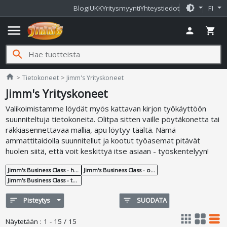
brightness_medium
Blogi
UKK
Yritysmyynti
Yhteystiedot
FI
menu
person
shopping_cart
search
Jimms.fi
home
Tietokoneet
Jimm's Yrityskoneet
Jimm's Yrityskoneet
Valikoimistamme löydät myös kattavan kirjon työkäyttöön
suunniteltuja tietokoneita. Olitpa sitten vaille pöytäkonetta tai
räkkiasennettavaa mallia, apu löytyy täältä. Nämä
ammattitaidolla suunnitellut ja kootut työasemat pitävät
huolen siitä, että voit keskittyä itse asiaan - työskentelyyn!
Jimm's Business Class - heti toimitettavissa
Jimm's Business Class - optimoidut tehotyöasemat
Jimm's Business Class - tehotyöasemat
sort
Pisteytys
filter_list
SUODATA
apps
grid_view
table_rows
Näytetään
:
1 - 15 / 15