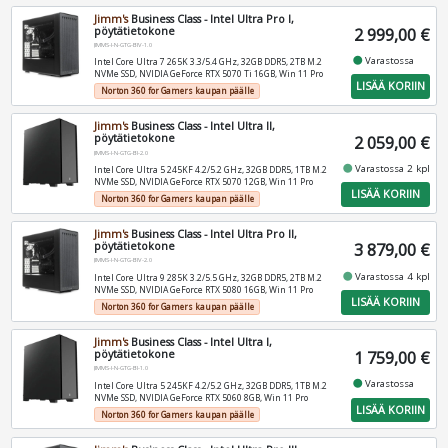
Jimm's
Business Class - Intel Ultra Pro I,
pöytätietokone
2 999,00 €
JIMMS-I-N-GTG-BIV-1.0
fiber_manual_record
Varastossa
Intel Core Ultra 7 265K 3.3/5.4 GHz, 32GB DDR5, 2TB M.2
NVMe SSD, NVIDIA GeForce RTX 5070 Ti 16GB, Win 11 Pro
LISÄÄ KORIIN
Norton 360 for Gamers kaupan päälle
Jimm's
Business Class - Intel Ultra II,
pöytätietokone
2 059,00 €
JIMMS-I-N-GTG-BI-2.0
fiber_manual_record
Varastossa 2 kpl
Intel Core Ultra 5 245KF 4.2/5.2 GHz, 32GB DDR5, 1TB M.2
NVMe SSD, NVIDIA GeForce RTX 5070 12GB, Win 11 Pro
LISÄÄ KORIIN
Norton 360 for Gamers kaupan päälle
Jimm's
Business Class - Intel Ultra Pro II,
pöytätietokone
3 879,00 €
JIMMS-I-N-GTG-BIV-2.0
fiber_manual_record
Varastossa 4 kpl
Intel Core Ultra 9 285K 3.2/5.5 GHz, 32GB DDR5, 2TB M.2
NVMe SSD, NVIDIA GeForce RTX 5080 16GB, Win 11 Pro
LISÄÄ KORIIN
Norton 360 for Gamers kaupan päälle
Jimm's
Business Class - Intel Ultra I,
pöytätietokone
1 759,00 €
JIMMS-I-N-GTG-BI-1.0
fiber_manual_record
Varastossa
Intel Core Ultra 5 245KF 4.2/5.2 GHz, 32GB DDR5, 1TB M.2
NVMe SSD, NVIDIA GeForce RTX 5060 8GB, Win 11 Pro
LISÄÄ KORIIN
Norton 360 for Gamers kaupan päälle