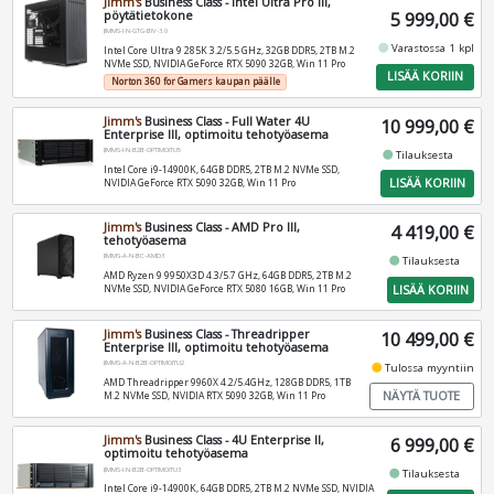
Jimm's
Business Class - Intel Ultra Pro III,
pöytätietokone
5 999,00 €
JIMMS-I-N-GTG-BIV-3.0
fiber_manual_record
Varastossa 1 kpl
Intel Core Ultra 9 285K 3.2/5.5 GHz, 32GB DDR5, 2TB M.2
NVMe SSD, NVIDIA GeForce RTX 5090 32GB, Win 11 Pro
LISÄÄ KORIIN
Norton 360 for Gamers kaupan päälle
Jimm's
Business Class - Full Water 4U
10 999,00 €
Enterprise III, optimoitu tehotyöasema
JIMMS-I-N-B2B-OPTIMOITU5
fiber_manual_record
Tilauksesta
Intel Core i9-14900K, 64GB DDR5, 2TB M.2 NVMe SSD,
LISÄÄ KORIIN
NVIDIA GeForce RTX 5090 32GB, Win 11 Pro
Jimm's
Business Class - AMD Pro III,
4 419,00 €
tehotyöasema
JIMMS-A-N-BC-AMD3
fiber_manual_record
Tilauksesta
AMD Ryzen 9 9950X3D 4.3/5.7 GHz, 64GB DDR5, 2TB M.2
LISÄÄ KORIIN
NVMe SSD, NVIDIA GeForce RTX 5080 16GB, Win 11 Pro
Jimm's
Business Class - Threadripper
10 499,00 €
Enterprise III, optimoitu tehotyöasema
JIMMS-A-N-B2B-OPTIMOITU2
fiber_manual_record
Tulossa myyntiin
AMD Threadripper 9960X 4.2/5.4GHz, 128GB DDR5, 1TB
NÄYTÄ TUOTE
M.2 NVMe SSD, NVIDIA RTX 5090 32GB, Win 11 Pro
Jimm's
Business Class - 4U Enterprise II,
6 999,00 €
optimoitu tehotyöasema
JIMMS-I-N-B2B-OPTIMOITU3
fiber_manual_record
Tilauksesta
Intel Core i9-14900K, 64GB DDR5, 2TB M.2 NVMe SSD, NVIDIA