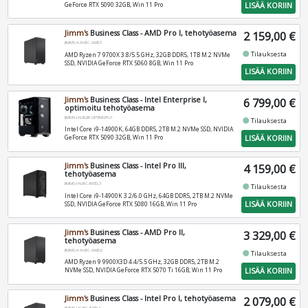
LISÄÄ KORIIN
GeForce RTX 5090 32GB, Win 11 Pro
Jimm's
Business Class - AMD Pro I, tehotyöasema
2 159,00 €
JIMMS-A-N-BC-AMD1
fiber_manual_record
Tilauksesta
AMD Ryzen 7 9700X 3.8/5.5 GHz, 32GB DDR5, 1TB M.2 NVMe
SSD, NVIDIA GeForce RTX 5060 8GB, Win 11 Pro
LISÄÄ KORIIN
Jimm's
Business Class - Intel Enterprise I,
6 799,00 €
optimoitu tehotyöasema
JIMMS-I-N-B2B-OPTIMOITU1
fiber_manual_record
Tilauksesta
Intel Core i9-14900K, 64GB DDR5, 2TB M.2 NVMe SSD, NVIDIA
LISÄÄ KORIIN
GeForce RTX 5090 32GB, Win 11 Pro
Jimm's
Business Class - Intel Pro III,
4 159,00 €
tehotyöasema
JIMMS-I-N-BC-INTEL3
fiber_manual_record
Tilauksesta
Intel Core i9-14900K 3.2/6.0 GHz, 64GB DDR5, 2TB M.2 NVMe
LISÄÄ KORIIN
SSD, NVIDIA GeForce RTX 5080 16GB, Win 11 Pro
Jimm's
Business Class - AMD Pro II,
3 329,00 €
tehotyöasema
JIMMS-A-N-BC-AMD2
fiber_manual_record
Tilauksesta
AMD Ryzen 9 9900X3D 4.4/5.5 GHz, 32GB DDR5, 2TB M.2
LISÄÄ KORIIN
NVMe SSD, NVIDIA GeForce RTX 5070 Ti 16GB, Win 11 Pro
Jimm's
Business Class - Intel Pro I, tehotyöasema
2 079,00 €