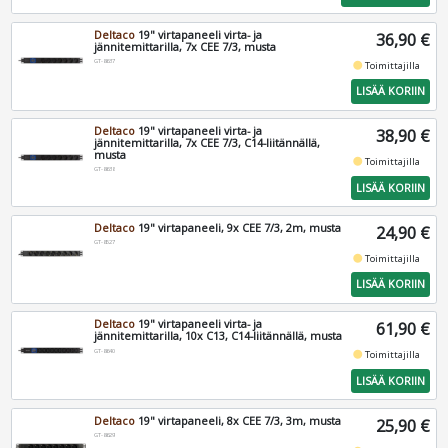
Deltaco
19" virtapaneeli virta- ja
36,90 €
jännitemittarilla, 7x CEE 7/3, musta
GT-8637
fiber_manual_record
Toimittajilla
LISÄÄ KORIIN
Deltaco
19" virtapaneeli virta- ja
38,90 €
jännitemittarilla, 7x CEE 7/3, C14-liitännällä,
musta
fiber_manual_record
Toimittajilla
GT-8638
LISÄÄ KORIIN
Deltaco
19" virtapaneeli, 9x CEE 7/3, 2m, musta
24,90 €
GT-8527
fiber_manual_record
Toimittajilla
LISÄÄ KORIIN
Deltaco
19" virtapaneeli virta- ja
61,90 €
jännitemittarilla, 10x C13, C14-liitännällä, musta
GT-8640
fiber_manual_record
Toimittajilla
LISÄÄ KORIIN
Deltaco
19" virtapaneeli, 8x CEE 7/3, 3m, musta
25,90 €
GT-8629