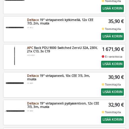
fiber_manual_record
Toimittajilla
LISÄÄ KORIIN
Deltaco
19" virtapaneeli kytkimellä, 12x CEE
35,90 €
7/3, 2m, musta
GT-8512
fiber_manual_record
Toimittajilla
LISÄÄ KORIIN
APC
Rack PDU 9000 Switched ZeroU 32A, 230V,
1 671,90 €
21x C13, 3x C19
APDU9953
fiber_manual_record
Ei varastossa
LISÄÄ KORIIN
Deltaco
19" virtapaneeli, 10x CEE 7/3, 3m,
30,90 €
musta
GT-8635
fiber_manual_record
Toimittajilla
LISÄÄ KORIIN
Deltaco
19" virtapaneeli pystyasentoon, 12x CEE
32,90 €
7/3, 3m, musta
GT-8636
fiber_manual_record
Toimittajilla
LISÄÄ KORIIN