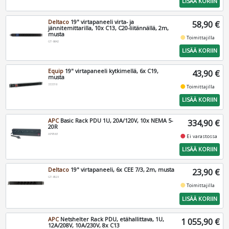
LISÄÄ KORIIN
Deltaco
19" virtapaneeli virta- ja
58,90 €
jännitemittarilla, 10x C13, C20-liitännällä, 2m,
musta
fiber_manual_record
Toimittajilla
GT-8642
LISÄÄ KORIIN
Equip
19" virtapaneeli kytkimellä, 6x C19,
43,90 €
musta
333319
fiber_manual_record
Toimittajilla
LISÄÄ KORIIN
APC
Basic Rack PDU 1U, 20A/120V, 10x NEMA 5-
334,90 €
20R
AP9563
fiber_manual_record
Ei varastossa
LISÄÄ KORIIN
Deltaco
19" virtapaneeli, 6x CEE 7/3, 2m, musta
23,90 €
GT-8528
fiber_manual_record
Toimittajilla
LISÄÄ KORIIN
APC
Netshelter Rack PDU, etähallittava, 1U,
1 055,90 €
12A/208V, 10A/230V, 8x C13