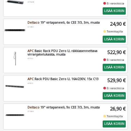
AP7920B
fiber_manual_record
Ei varastossa
LISÄÄ KORIIN
Deltaco
19" virtapaneeli, 6x CEE 7/3, 3m, musta
24,90 €
GT-8628
fiber_manual_record
Toimittajilla
LISÄÄ KORIIN
APC
Basic Rack PDU Zero U, räkkiasennettava
522,90 €
virranjakelukaista, musta
AP7553
fiber_manual_record
Ei varastossa
LISÄÄ KORIIN
APC
Rack PDU Basic Zero U, 16A/230V, 15x C13
529,90 €
AP9572
fiber_manual_record
Ei varastossa
LISÄÄ KORIIN
Deltaco
19" virtapaneeli, 9x CEE 7/3, 3m, musta
26,90 €
GT-8634
fiber_manual_record
Toimittajilla
LISÄÄ KORIIN