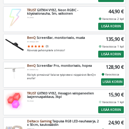
TRUST
GXT904 VYBZ, Neon RGBIC -
44,90 €
köysivalonauha, 5m, valkoinen
TR-25456
fiber_manual_record
Varastossa 2 kpl
LISÄÄ KORIIN
BenQ
ScreenBar, monitorivalo, musta
135,90 €
9H.W42QD.WP1
fiber_manual_record
star
star
star
star
star
(3)
Varastossa 1 kpl
Älä enää pahoinpitele silmiäsi!
LISÄÄ KORIIN
BenQ
ScreenBar Pro, monitorivalo, hopea
128,90 €
9H.W4KWT.ES2
fiber_manual_record
Varastossa
Älä kyki pimeässä! Valaise työpisteesi näppärästi BenQ:n
avulla!
LISÄÄ KORIIN
TRUST
GXT903 VYBZ, Hexagon valopaneelien
15,90 €
laajennuspakkaus, 3kpl
TR-25422
fiber_manual_record
Varastossa 1 kpl
LISÄÄ KORIIN
Deltaco Gaming
Taipuisa RGB LED-nauhasarja, 2
24,90 €
x 50cm, kaukosäädin
GAM-114