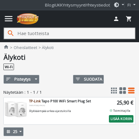
brightness_medium
Blogi
UKK
Yritysmyynti
Yhteystiedot
FI
menu
person
shopping_cart
search
Jimms.fi
home
Oheislaitteet
Älykoti
Älykoti
Wi-Fi
sort
Pisteytys
filter_list
SUODATA
apps
grid_view
table_rows
Näytetään
:
1 - 1 / 1
TP-Link
Tapo P100 WiFi Smart Plug Set
25,90 €
TAPO-P100(2-PACK)
fiber_manual_record
Toimittajilla
Älykkäämpää arkea ajastuksilla
LISÄÄ KORIIN
tag
25