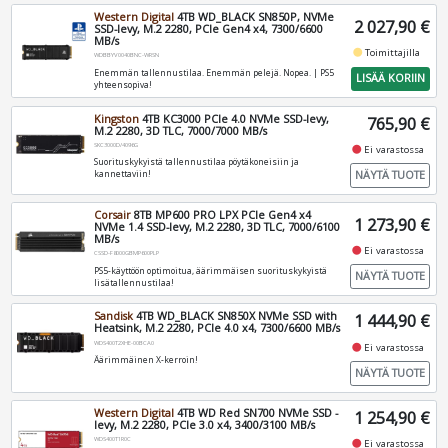
Western Digital
4TB WD_BLACK SN850P, NVMe
2 027,90 €
SSD-levy, M.2 2280, PCIe Gen4 x4, 7300/6600
MB/s
fiber_manual_record
Toimittajilla
WDBBYV0040BNC-WRSN
Enemmän tallennustilaa. Enemmän pelejä. Nopea. | PS5
LISÄÄ KORIIN
yhteensopiva!
Kingston
4TB KC3000 PCIe 4.0 NVMe SSD-levy,
765,90 €
M.2 2280, 3D TLC, 7000/7000 MB/s
SKC3000D/4096G
fiber_manual_record
Ei varastossa
Suorituskykyistä tallennustilaa pöytäkoneisiin ja
NÄYTÄ TUOTE
kannettaviin!
Corsair
8TB MP600 PRO LPX PCIe Gen4 x4
1 273,90 €
NVMe 1.4 SSD-levy, M.2 2280, 3D TLC, 7000/6100
MB/s
fiber_manual_record
Ei varastossa
CSSD-F8000GBMP600PLP
PS5-käyttöön optimoitua, äärimmäisen suorituskykyistä
NÄYTÄ TUOTE
lisätallennustilaa!
Sandisk
4TB WD_BLACK SN850X NVMe SSD with
1 444,90 €
Heatsink, M.2 2280, PCIe 4.0 x4, 7300/6600 MB/s
WDS400T2XHE-00BCA0
fiber_manual_record
Ei varastossa
Äärimmäinen X-kerroin!
NÄYTÄ TUOTE
Western Digital
4TB WD Red SN700 NVMe SSD -
1 254,90 €
levy, M.2 2280, PCIe 3.0 x4, 3400/3100 MB/s
WDS400T1R0C
fiber_manual_record
Ei varastossa