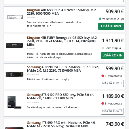
Kingston
4TB NV3 PCIe 4.0 NVMe SSD-levy, M.2
509,90 €
2280, 6000/5000 MB/s
SNV3S/4000G
fiber_manual_record
Varastossa 2 kpl
Suuren nopeuden, alhaisen virrankulutuksen
LISÄÄ KORIIN
tallennustarpeisiin
Kingston
4TB FURY Renegade G5 SSD-levy, M.2
1 311,90 €
2280, PCIe 5.0 x4 NVMe, 3D TLC, 14,800/14,000
MB/s
fiber_manual_record
Toimittajilla
SFYR2S/4T0
Pelaajille, harrastajille ja tehokäyttäjille, jotka etsivät
LISÄÄ KORIIN
äärimmäistä suorituskykyä!
Samsung
4TB 990 EVO Plus SSD-levy, PCIe 5.0 x2,
599,90 €
NVMe 2.0, M.2 2280, 7250/6300 MB/s
MZ-V9S4T0BW
fiber_manual_record
Ei varastossa
Päivitä jokapäiväinen suorituskyky
NÄYTÄ TUOTE
Samsung
8TB 9100 PRO SSD-levy, PCIe 5.0 x4,
1 189,90 €
NVMe 2.0, 14 800 / 13 400 MB/s
MZ-VAP8T0BW
fiber_manual_record
Ei varastossa
Suorituskyky valmiina uuteen aikakauteen
NÄYTÄ TUOTE
Samsung
4TB 990 PRO with Heatsink, PCIe 4.0
743,90 €
NVMe M.2 2280 SSD-levy, 7450/6900 MB/s