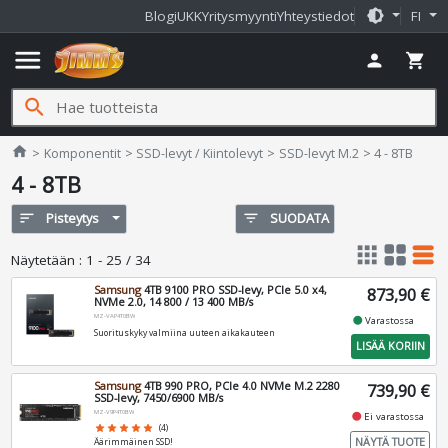
brightness_medium
Blogi
UKK
Yritysmyynti
Yhteystiedot
FI
menu
person
shopping_cart
search
Jimms.fi
home
Komponentit
SSD-levyt / Kiintolevyt
SSD-levyt M.2
4 - 8TB
4 - 8TB
sort
Pisteytys
filter_list
SUODATA
apps
grid_view
table_rows
Näytetään
:
1 - 25 / 34
Samsung
4TB 9100 PRO SSD-levy, PCIe 5.0 x4,
873,90 €
NVMe 2.0, 14 800 / 13 400 MB/s
MZ-VAP4T0BW
fiber_manual_record
Varastossa
Suorituskyky valmiina uuteen aikakauteen
LISÄÄ KORIIN
Samsung
4TB 990 PRO, PCIe 4.0 NVMe M.2 2280
739,90 €
SSD-levy, 7450/6900 MB/s
MZ-V9P4T0BW
fiber_manual_record
Ei varastossa
star
star
star
star
star
(4)
NÄYTÄ TUOTE
Äärimmäinen SSD!