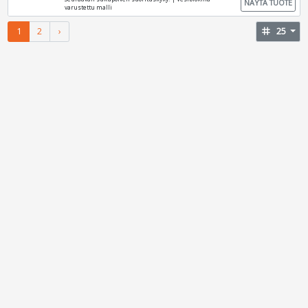
NÄYTÄ TUOTE
varustettu malli
1
2
›
tag
25