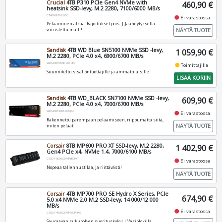
Crucial
4TB P310 PCIe Gen4 NVMe with
460,90 €
heatsink SSD-levy, M.2 2280, 7100/6000 MB/s
CT4000P310SSD5
fiber_manual_record
Ei varastossa
Pelaaminen alkaa. Rajoitukset pois. | Jäähdytyksellä
NÄYTÄ TUOTE
varustettu malli!
Sandisk
4TB WD Blue SN5100 NVMe SSD -levy,
1 059,90 €
M.2 2280, PCIe 4.0 x4, 6900/6700 MB/s
WDS400T5B0E-00CPE0
fiber_manual_record
Toimittajilla
Suunniteltu sisällöntuottajille ja ammattilaisille.
LISÄÄ KORIIN
Sandisk
4TB WD_BLACK SN7100 NVMe SSD -levy,
609,90 €
M.2 2280, PCIe 4.0 x4, 7000/6700 MB/s
WDS400T4X0E-00CJA0
fiber_manual_record
Ei varastossa
Rakennettu parempaan pelaamiseen, riippumatta siitä,
NÄYTÄ TUOTE
miten pelaat.
Corsair
8TB MP600 PRO XT SSD-levy, M.2 2280,
1 402,90 €
Gen4 PCIe x4, NVMe 1.4, 7000/6100 MB/s
CSSD-F8000GBMP600PXT
fiber_manual_record
Ei varastossa
Nopeaa tallennustilaa, ja riittävästi!
NÄYTÄ TUOTE
Corsair
4TB MP700 PRO SE Hydro X Series, PCIe
674,90 €
5.0 x4 NVMe 2.0 M.2 SSD-levy, 14 000/12 000
MB/s
fiber_manual_record
Ei varastossa
CSSD-F4000GBMP700PHXS
Seuraavan sukupolven suorituskyky! | Vesiblokilla