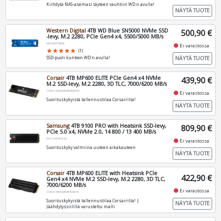
Kiihdytä NAS-asemasi täyteen vauhtiin WD:n avulla!
NÄYTÄ TUOTE
Western Digital
4TB WD Blue SN5000 NVMe SSD
500,90 €
-levy, M.2 2280, PCIe Gen4 x4, 5500/5000 MB/s
WDS400T4B0E
fiber_manual_record
Ei varastossa
star
star
star
star
star
(1)
NÄYTÄ TUOTE
SSD-puoli kuntoon WD:n avulla!
Corsair
4TB MP600 ELITE PCIe Gen4 x4 NVMe
439,90 €
M.2 SSD-levy, M.2 2280, 3D TLC, 7000/6200 MB/s
CSSD-F4000GBMP600ENH
fiber_manual_record
Ei varastossa
Suorituskykyistä tallennustilaa Corsairilta!
NÄYTÄ TUOTE
Samsung
4TB 9100 PRO with Heatsink SSD-levy,
809,90 €
PCIe 5.0 x4, NVMe 2.0, 14 800 / 13 400 MB/s
MZ-VAP4T0CW
fiber_manual_record
Ei varastossa
Suorituskyky valmiina uuteen aikakauteen
NÄYTÄ TUOTE
Corsair
4TB MP600 ELITE with Heatsink PCIe
422,90 €
Gen4 x4 NVMe M.2 SSD-levy, M.2 2280, 3D TLC,
7000/6200 MB/s
fiber_manual_record
Ei varastossa
CSSD-F4000GBMP600EHS
Suorituskykyistä tallennustilaa Corsairilta! |
NÄYTÄ TUOTE
Jäähdytyssiilillä varustettu malli