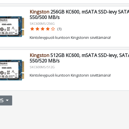
Kingston
256GB KC600, mSATA SSD-levy SATA I
550/500 MB/s
SKC600MS/256G
star
star
star
star
star_border
(1)
Kiintolevypuoli kuntoon Kingstonin siivittämänä!
Kingston
512GB KC600, mSATA SSD-levy, SATA 
550/520 MB/s
SKC600MS/512G
Kiintolevypuoli kuntoon Kingstonin siivittämänä!
25