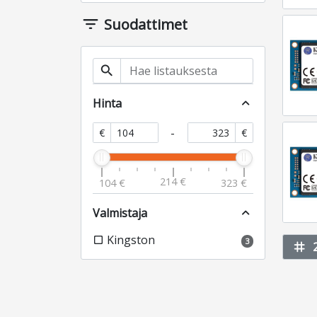
filter_list
Suodattimet
search
Hinta
expand_less
-
€
€
214 €
104 €
323 €
Valmistaja
expand_less
Kingston
check_box_outline_blank
3
tag