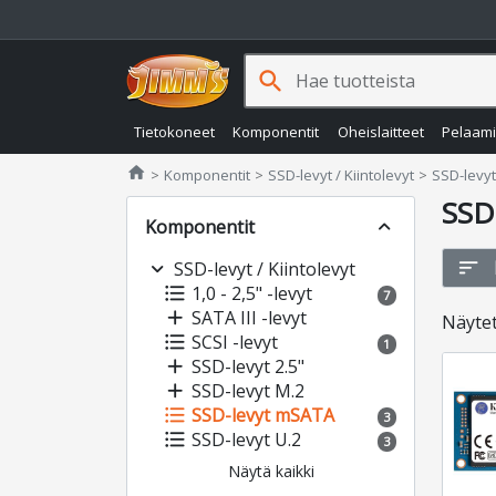
search
Tietokoneet
Komponentit
Oheislaitteet
Pelaam
Jimms.fi
home
Komponentit
SSD-levyt / Kiintolevyt
SSD-levy
SSD
Komponentit
expand_less
sort
expand_more
SSD-levyt / Kiintolevyt
format_list_bulleted
1,0 - 2,5" -levyt
7
add
SATA III -levyt
Näyte
format_list_bulleted
SCSI -levyt
1
add
SSD-levyt 2.5"
add
SSD-levyt M.2
format_list_bulleted
SSD-levyt mSATA
3
format_list_bulleted
SSD-levyt U.2
3
Näytä kaikki