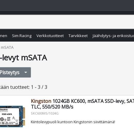
inen
Sim Racing
Verkkotuotteet
Tarvikkeet
Jäähdytys- ja erikoistu
t mSATA
-levyt mSATA
Pisteytys
tään
tuotteet
:
1 - 3 / 3
Kingston
1024GB KC600, mSATA SSD-levy, SATA
TLC, 550/520 MB/s
SKC600MS/1024G
Kiintolevypuoli kuntoon Kingstonin siivittämänä!