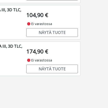
II, 3D TLC,
104,90 €
fiber_manual_record
Ei varastossa
NÄYTÄ TUOTE
III, 3D TLC,
174,90 €
fiber_manual_record
Ei varastossa
NÄYTÄ TUOTE