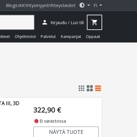
brightness_medium
Blogi
UKK
Yritysmyynti
Yhteystiedot
FI
person
shopping_cart
Kirjaudu / Luo tili
otteet
Ohjelmistot
Palvelut
Kampanjat
Oppaat
apps
grid_view
table_rows
 III, 3D
322,90 €
fiber_manual_record
Ei varastossa
NÄYTÄ TUOTE