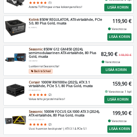
star
star
star
star
star
(1)
LISÄÄ KORIIN
Astetta TUFfimpaa virtaa kokoonpanollesi!
Kolink
850W REGULATOR, ATX-virtalähde, PCIe
119,90 €
5.0, 80 Plus Gold, musta
KL-R850FG
fiber_manual_record
Varastossa
LISÄÄ KORIIN
Seasonic
850W G12 GM-850 (2024),
semimodulaarinen ATX-virtalähde, 80 Plus
82,90 €
118,90 €
Gold, musta
SSR-850FM
fiber_manual_record
Varastossa
Luottovirrat Seasoniclta!
LISÄÄ KORIIN
Back to School
local_offer
Corsair
1000W RM1000e (2025), ATX 3.1
159,90 €
virtalähde, PCIe 5.1, 80 Plus Gold, musta
CP-9020297-EU
fiber_manual_record
Varastossa 1 kpl
star
star
star
star
star
(2)
LISÄÄ KORIIN
Vakaa teho järjestelmällesi!
Seasonic
1000W FOCUS GX-1000 ATX 3 (2024),
199,90 €
ATX-virtalähde, 80 Plus Gold, musta
FOCUS-GX-1000-V4
fiber_manual_record
Varastossa
star
star
star
star
star
(2)
LISÄÄ KORIIN
Uusi huomion keskipiste! | ATX 3.1 & PCIe 5.1