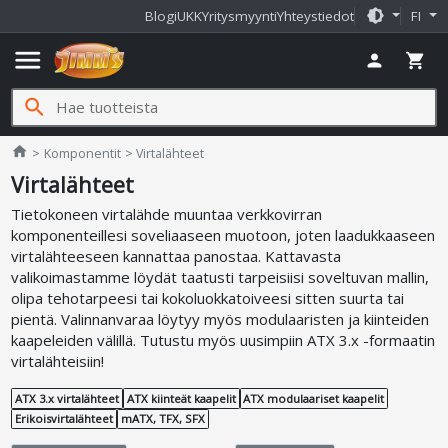
brightness_medium
Blogi
UKK
Yritysmyynti
Yhteystiedot
FI
menu
person
shopping_cart
search
Jimms.fi
home
Komponentit
Virtalähteet
Virtalähteet
Tietokoneen virtalähde muuntaa verkkovirran
komponenteillesi soveliaaseen muotoon, joten laadukkaaseen
virtalähteeseen kannattaa panostaa. Kattavasta
valikoimastamme löydät taatusti tarpeisiisi soveltuvan mallin,
olipa tehotarpeesi tai kokoluokkatoiveesi sitten suurta tai
pientä. Valinnanvaraa löytyy myös modulaaristen ja kiinteiden
kaapeleiden välillä. Tutustu myös uusimpiin ATX 3.x -formaatin
virtalähteisiin!
ATX 3.x virtalähteet
ATX kiinteät kaapelit
ATX modulaariset kaapelit
Erikoisvirtalähteet
mATX, TFX, SFX