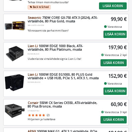
Tehoa ilman monimutkaisuutta!
LISÄÄ KORIIN
Back to School
local_offer
Seasonic
750W CORE GX-750 ATX 3 (2024), ATX-
99,90 €
virtalähde, 80 Plus Gold, musta
SRP-CGX751-A5A32SF
fiber_manual_record
Varastossa
Ydinosaamista parhaimmillaan!
LISÄÄ KORIIN
Lian Li
1000W EDGE 1000 Black, ATX-
197,90 €
virtalähde, 80 Plus Platinum, musta
EG1000-BLACK
fiber_manual_record
Varastossa 2 kpl
Uudenlaista virtalähdedesignia Lian Li:lta!
LISÄÄ KORIIN
Lian Li
1000W EDGE EG1000, 80 PLUS Gold
152,90 €
virtalähde + USB HUB, PCIe 5.1, ATX 3.1, musta
EG1000G-BLACK
fiber_manual_record
Varastossa
LISÄÄ KORIIN
Corsair
550W CX Series CX550, ATX-virtalähde,
60,90 €
80 Plus Bronze, musta
CP-9020277-EU
fiber_manual_record
Varastossa 3 kpl
star
star
star
star
star
(2)
LISÄÄ KORIIN
Hiljainen ja luotettava
APNX
1000W MAX G1, ATX 3.1 virtalähde, PCIe