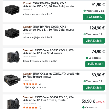
Corsair
650W RM650e (2025), ATX 3.1
91,90 €
virtalähde, PCIe 5.1, 80 Plus Gold, musta
CP-9020302-EU
fiber_manual_record
Varastossa 2 kpl
Vakaa teho järjestelmällesi!
LISÄÄ KORIIN
Corsair
750W RM750e (2025), ATX 3.1
124,90 €
virtalähde, PCIe 5.1, 80 Plus Gold, musta
CP-9020295-EU
fiber_manual_record
Varastossa 1 kpl
Vakaa teho järjestelmällesi!
LISÄÄ KORIIN
Seasonic
650W Core GC-650 ATX3.1, ATX-
74,90 €
virtalähde, 80 Plus Gold, musta
SRP-CGC651-A5A32SF
fiber_manual_record
Varastossa
Tehoa ilman monimutkaisuutta!
LISÄÄ KORIIN
Corsair
650W CX Series CX650, ATX-virtalähde,
69,90 €
80 Plus Bronze, musta
CP-9020278-EU
fiber_manual_record
Varastossa 3 kpl
star
star
star
star
star_half
(3)
LISÄÄ KORIIN
Hiljainen ja luotettava
Seasonic
750W Core BC-750 ATX 3.1, ATX-
virtalähde, 80 Plus Bronze, musta
59,90 €
73,90 €
SRP-CBC751-A5A51JF
fiber_manual_record
Varastossa
star
star
star
star
star
(1)