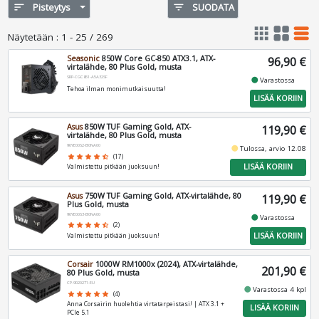
sort
Pisteytys
filter_list
SUODATA
apps
grid_view
table_rows
Näytetään
:
1 - 25 / 269
Seasonic
850W Core GC-850 ATX3.1, ATX-
96,90 €
virtalähde, 80 Plus Gold, musta
SRP-CGC851-A5A32SF
fiber_manual_record
Varastossa
Tehoa ilman monimutkaisuutta!
LISÄÄ KORIIN
Asus
850W TUF Gaming Gold, ATX-
119,90 €
virtalähde, 80 Plus Gold, musta
90YE00S2-B0NA00
fiber_manual_record
Tulossa, arvio 12.08
star
star
star
star
star_half
(17)
LISÄÄ KORIIN
Valmistettu pitkään juoksuun!
Asus
750W TUF Gaming Gold, ATX-virtalähde, 80
119,90 €
Plus Gold, musta
90YE00S3-B0NA00
fiber_manual_record
Varastossa
star
star
star
star
star_half
(2)
LISÄÄ KORIIN
Valmistettu pitkään juoksuun!
Corsair
1000W RM1000x (2024), ATX-virtalähde,
201,90 €
80 Plus Gold, musta
CP-9020271-EU
fiber_manual_record
Varastossa 4 kpl
star
star
star
star
star
(4)
Anna Corsairin huolehtia virtatarpeistasi! | ATX 3.1 +
LISÄÄ KORIIN
PCIe 5.1