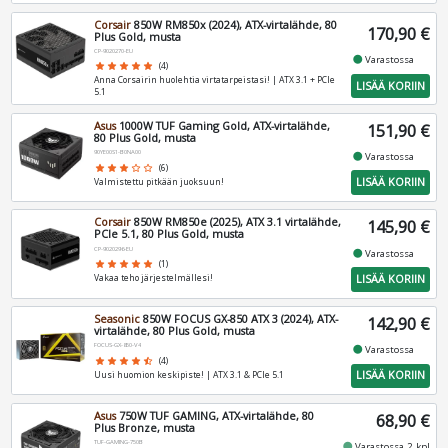
Corsair
850W RM850x (2024), ATX-virtalähde, 80
170,90 €
Plus Gold, musta
CP-9020270-EU
fiber_manual_record
Varastossa
star
star
star
star
star
(4)
Anna Corsairin huolehtia virtatarpeistasi! | ATX 3.1 + PCIe
LISÄÄ KORIIN
5.1
Asus
1000W TUF Gaming Gold, ATX-virtalähde,
151,90 €
80 Plus Gold, musta
90YE00S1-B0NA00
fiber_manual_record
Varastossa
star
star
star
star_border
star_border
(6)
LISÄÄ KORIIN
Valmistettu pitkään juoksuun!
Corsair
850W RM850e (2025), ATX 3.1 virtalähde,
145,90 €
PCIe 5.1, 80 Plus Gold, musta
CP-9020296-EU
fiber_manual_record
Varastossa
star
star
star
star
star
(1)
LISÄÄ KORIIN
Vakaa teho järjestelmällesi!
Seasonic
850W FOCUS GX-850 ATX 3 (2024), ATX-
142,90 €
virtalähde, 80 Plus Gold, musta
FOCUS-GX-850-V4
fiber_manual_record
Varastossa
star
star
star
star
star_half
(4)
LISÄÄ KORIIN
Uusi huomion keskipiste! | ATX 3.1 & PCIe 5.1
Asus
750W TUF GAMING, ATX-virtalähde, 80
68,90 €
Plus Bronze, musta
TUF-GAMING-750B
fiber_manual_record
Varastossa 2 kpl