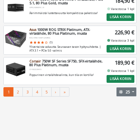
184,90 €
5.1, 80 Plus Gold, musta
APPG-MXK0FEC.X1
fiber_manual_record
Varastossa 1 kpl
Äärimmäistä luotettavuutta kompaktissa paketissa!
LISÄÄ KORIIN
Asus
1000W ROG STRIX Platinum, ATX-
226,90 €
virtalähde, 80 Plus Platinum, musta
ROG-STRIX-1000P-GAMING
fiber_manual_record
Varastossa 3 kpl
star
star
star
star
star_border
(1)
Ylivertaista vakautta. Seuraavan tason hyötysuhdetta. |
LISÄÄ KORIIN
ATX 3.1 + PCIe 5.0 -valmis
Corsair
750W SF Series SF750, SFX-virtalähde,
189,90 €
80 Plus Platinum, musta
CP-9020284-EU
fiber_manual_record
Varastossa 1 kpl
Pippurinen virtalähdevalinta, kun tila on kortilla!
LISÄÄ KORIIN
1
2
3
4
5
›
»
tag
25