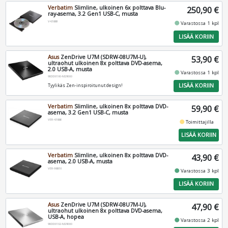
Verbatim
Slimline, ulkoinen 6x polttava Blu-
250,90 €
ray-asema, 3.2 Gen1 USB-C, musta
V43889
fiber_manual_record
Varastossa 1 kpl
LISÄÄ KORIIN
Asus
ZenDrive U7M (SDRW-08U7M-U),
53,90 €
ultraohut ulkoinen 8x polttava DVD-asema,
2.0 USB-A, musta
fiber_manual_record
Varastossa 1 kpl
90DD01X0-M29000
LISÄÄ KORIIN
Tyylikäs Zen-inspiroitunut design!
Verbatim
Slimline, ulkoinen 8x polttava DVD-
59,90 €
asema, 3.2 Gen1 USB-C, musta
VER-43886
fiber_manual_record
Toimittajilla
LISÄÄ KORIIN
Verbatim
Slimline, ulkoinen 8x polttava DVD-
43,90 €
asema, 2.0 USB-A, musta
VER-98938
fiber_manual_record
Varastossa 3 kpl
LISÄÄ KORIIN
Asus
ZenDrive U7M (SDRW-08U7M-U),
47,90 €
ultraohut ulkoinen 8x polttava DVD-asema,
USB-A, hopea
fiber_manual_record
Varastossa 2 kpl
90DD01X2-M29000