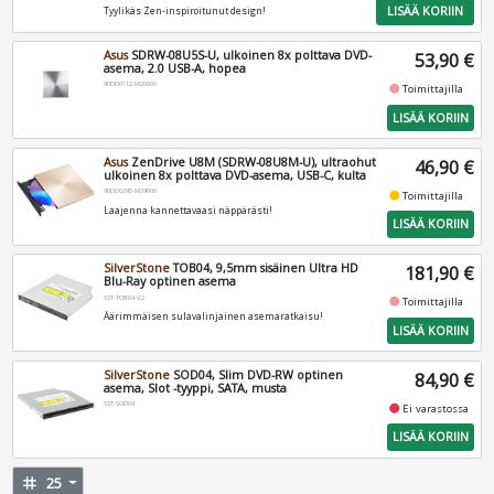
LISÄÄ KORIIN
Tyylikäs Zen-inspiroitunut design!
Asus
SDRW-08U5S-U, ulkoinen 8x polttava DVD-
53,90 €
asema, 2.0 USB-A, hopea
90DD0112-M20000
fiber_manual_record
Toimittajilla
LISÄÄ KORIIN
Asus
ZenDrive U8M (SDRW-08U8M-U), ultraohut
46,90 €
ulkoinen 8x polttava DVD-asema, USB-C, kulta
90DD0295-M29000
fiber_manual_record
Toimittajilla
Laajenna kannettavaasi näppärästi!
LISÄÄ KORIIN
SilverStone
TOB04, 9,5mm sisäinen Ultra HD
181,90 €
Blu-Ray optinen asema
SST-TOB04-V2
fiber_manual_record
Toimittajilla
Äärimmäisen sulavalinjainen asemaratkaisu!
LISÄÄ KORIIN
SilverStone
SOD04, Slim DVD-RW optinen
84,90 €
asema, Slot -tyyppi, SATA, musta
SST-SOD04
fiber_manual_record
Ei varastossa
LISÄÄ KORIIN
tag
25