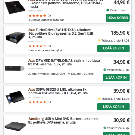
44,90 €
ulkoinen 8x polttava DVD-asema, USB-A/USB-C,
musta
fiber_manual_record
Varastossa
90DD02A0-M29000
star
star
star
star
star
(1)
LISÄÄ KORIIN
Joustavaa yhteensopivuutta!
Asus
TurboDrive (BW-16D1X-U), ulkoinen
185,90 €
16x polttava Blu-ray-asema, 3.2 Gen1 USB-
A, musta
fiber_manual_record
Tulossa, arvio 11.08
90DD0210-M29000
star
star
star
star
star_border
(1)
LISÄÄ KORIIN
Erinomaista suorituskykyä!
Asus
DRW-08D6MT/BLK/B/AS, sisäinen polttava
34,90 €
8x DVD -asema, bulk, musta
90DD0340-B19000
fiber_manual_record
Varastossa 2 kpl
30mm lyhyempi kuin 24D5MT, M-DISC tuki, E-Green
LISÄÄ KORIIN
Asus
SDRW-08D2S-U LITE, ulkoinen 8x
39,90 €
polttava DVD-asema, 2.0 USB-A, musta
90-DQ0435-UA221KZ
fiber_manual_record
Tulossa, arvio 13.08
star
star
star
star
star
(5)
LISÄÄ KORIIN
Sandberg
USB-A Mini DVD Burner, ulkoinen
30,90 €
8x polttava DVD-asema, musta
133-66
fiber_manual_record
Varastossa 4 kpl