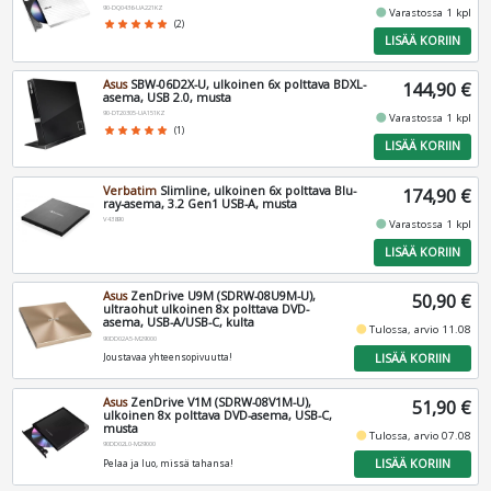
90-DQ0436-UA221KZ
fiber_manual_record
Varastossa 1 kpl
star
star
star
star
star
(2)
LISÄÄ KORIIN
Asus
SBW-06D2X-U, ulkoinen 6x polttava BDXL-
144,90 €
asema, USB 2.0, musta
90-DT20305-UA151KZ
fiber_manual_record
Varastossa 1 kpl
star
star
star
star
star
(1)
LISÄÄ KORIIN
Verbatim
Slimline, ulkoinen 6x polttava Blu-
174,90 €
ray-asema, 3.2 Gen1 USB-A, musta
V43890
fiber_manual_record
Varastossa 1 kpl
LISÄÄ KORIIN
Asus
ZenDrive U9M (SDRW-08U9M-U),
50,90 €
ultraohut ulkoinen 8x polttava DVD-
asema, USB-A/USB-C, kulta
fiber_manual_record
Tulossa, arvio 11.08
90DD02A5-M29000
LISÄÄ KORIIN
Joustavaa yhteensopivuutta!
Asus
ZenDrive V1M (SDRW-08V1M-U),
51,90 €
ulkoinen 8x polttava DVD-asema, USB-C,
musta
fiber_manual_record
Tulossa, arvio 07.08
90DD02L0-M29000
LISÄÄ KORIIN
Pelaa ja luo, missä tahansa!