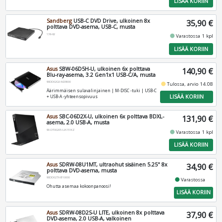
LISÄÄ KORIIN
Sandberg
USB-C DVD Drive, ulkoinen 8x
35,90 €
polttava DVD-asema, USB-C, musta
136-62
fiber_manual_record
Varastossa 1 kpl
LISÄÄ KORIIN
Asus
SBW-06D5H-U, ulkoinen 6x polttava
140,90 €
Blu-ray-asema, 3.2 Gen1x1 USB-C/A, musta
90DD02G0-M29000
fiber_manual_record
Tulossa, arvio 14.08
Äärimmäisen sulavalinjainen | M-DISC -tuki | USB-C
LISÄÄ KORIIN
+ USB-A -yhteensopivuus
Asus
SBC-06D2X-U, ulkoinen 6x polttava BDXL-
131,90 €
asema, 2.0 USB-A, musta
90-DT00205-UA151KZ
fiber_manual_record
Varastossa 1 kpl
LISÄÄ KORIIN
Asus
SDRW-08U1MT, ultraohut sisäinen 5.25" 8x
34,90 €
polttava DVD-asema, musta
90DD027X-B10000
fiber_manual_record
Varastossa
Ohutta asemaa kokoonpanoosi!
LISÄÄ KORIIN
Asus
SDRW-08D2S-U LITE, ulkoinen 8x polttava
37,90 €
DVD-asema, 2.0 USB-A, valkoinen