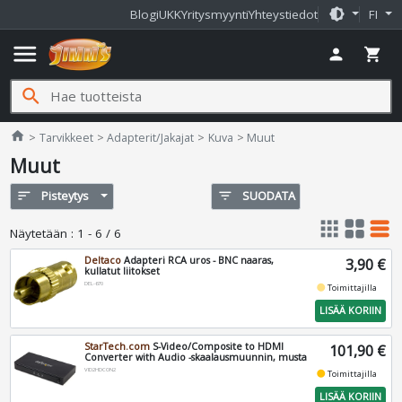
brightness_medium
Blogi
UKK
Yritysmyynti
Yhteystiedot
FI
menu
person
shopping_cart
search
Jimms.fi
home
Tarvikkeet
Adapterit/Jakajat
Kuva
Muut
Muut
sort
Pisteytys
filter_list
SUODATA
apps
grid_view
table_rows
Näytetään
:
1 - 6 / 6
Deltaco
Adapteri RCA uros - BNC naaras,
3,90 €
kullatut liitokset
DEL-670
fiber_manual_record
Toimittajilla
LISÄÄ KORIIN
StarTech.com
S-Video/Composite to HDMI
101,90 €
Converter with Audio -skaalausmuunnin, musta
VID2HDCON2
fiber_manual_record
Toimittajilla
LISÄÄ KORIIN