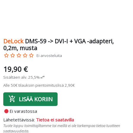
DeLock
DMS-59 -> DVI-I + VGA -adapteri,
0,2m, musta
star_border
star_border
star_border
star_border
star_border
Ei arvosteluita
19,90 €
Sisältäen alv. 25,5%
swap_horiz
Alle 50€ tilauksiin pientoimituslisä 2,90€
add_shopping_cart
LISÄÄ KORIIN
fiber_manual_record
Ei varastossa
Lähetettävissä:
Tietoa ei saatavilla
Tuote loppu toimittajiltamme tai meillä ei ole tarkempaa tietoa tuotteen
saatavuudesta.