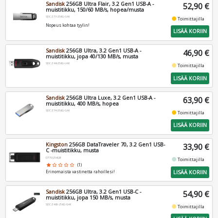
Sandisk
256GB Ultra Flair, 3.2 Gen1 USB-A -
52,90 €
muistitikku, 150/60 MB/s, hopea/musta
SDCZ73-256G-G46
fiber_manual_record
Toimittajilla
Nopeus kohtaa tyylin!
LISÄÄ KORIIN
Sandisk
256GB Ultra, 3.2 Gen1 USB-A -
46,90 €
muistitikku, jopa 40/130 MB/s, musta
SDCZ48-256G-U46
fiber_manual_record
Toimittajilla
LISÄÄ KORIIN
Sandisk
256GB Ultra Luxe, 3.2 Gen1 USB-A -
63,90 €
muistitikku, 400 MB/s, hopea
SDCZ74-256G-G46
fiber_manual_record
Toimittajilla
LISÄÄ KORIIN
Kingston
256GB DataTraveler 70, 3.2 Gen1 USB-
33,90 €
C -muistitikku, musta
DT70/256GB
fiber_manual_record
Toimittajilla
star
star_border
star_border
star_border
star_border
(1)
LISÄÄ KORIIN
Erinomaista vastinetta rahoillesi!
Sandisk
256GB Ultra, 3.2 Gen1 USB-C -
54,90 €
muistitikku, jopa 150 MB/s, musta
SDCZ460-256G-G46
fiber_manual_record
Toimittajilla