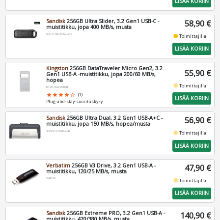
LISÄÄ KORIIN
Sandisk
256GB Ultra Slider, 3.2 Gen1 USB-C -
58,90 €
muistitikku, jopa 400 MB/s, musta
SDCZ480-256G-G46
fiber_manual_record
Toimittajilla
LISÄÄ KORIIN
Kingston
256GB DataTraveler Micro Gen2, 3.2
55,90 €
Gen1 USB-A -muistitikku, jopa 200/60 MB/s,
hopea
fiber_manual_record
Toimittajilla
DTMC3G2/256GB
star
star
star
star
star_border
(1)
LISÄÄ KORIIN
Plug-and-stay-suorituskyky
Sandisk
256GB Ultra Dual, 3.2 Gen1 USB-A+C -
56,90 €
muistitikku, jopa 150 MB/s, hopea/musta
SDDDC2-256G-G46
fiber_manual_record
Toimittajilla
LISÄÄ KORIIN
Verbatim
256GB V3 Drive, 3.2 Gen1 USB-A -
47,90 €
muistitikku, 120/25 MB/s, musta
V49168
fiber_manual_record
Toimittajilla
LISÄÄ KORIIN
Sandisk
256GB Extreme PRO, 3.2 Gen1 USB-A -
140,90 €
muistitikku, 420/380 MB/s, musta