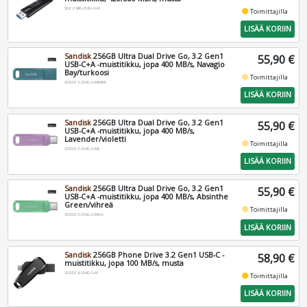
SDCZ880-256G-G46
fiber_manual_record
Toimittajilla
LISÄÄ KORIIN
Sandisk
256GB Ultra Dual Drive Go, 3.2 Gen1
55,90 €
USB-C+A -muistitikku, jopa 400 MB/s, Navagio
Bay/turkoosi
fiber_manual_record
Toimittajilla
SDDDC3-256G-G46NBB
LISÄÄ KORIIN
Sandisk
256GB Ultra Dual Drive Go, 3.2 Gen1
55,90 €
USB-C+A -muistitikku, jopa 400 MB/s,
Lavender/violetti
fiber_manual_record
Toimittajilla
SDDDC3-256G-G46L
LISÄÄ KORIIN
Sandisk
256GB Ultra Dual Drive Go, 3.2 Gen1
55,90 €
USB-C+A -muistitikku, jopa 400 MB/s, Absinthe
Green/vihreä
fiber_manual_record
Toimittajilla
SDDDC3-256G-G46AG
LISÄÄ KORIIN
Sandisk
256GB Phone Drive 3.2 Gen1 USB-C -
58,90 €
muistitikku, jopa 100 MB/s, musta
SDDDC6-256G-G46
fiber_manual_record
Toimittajilla
LISÄÄ KORIIN