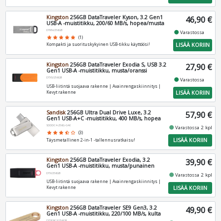
Kingston
256GB DataTraveler Kyson, 3.2 Gen1
46,90 €
USB-A -muistitikku, 200/60 MB/s, hopea/musta
DTKN/256GB
fiber_manual_record
Varastossa
star
star
star
star
star
(1)
LISÄÄ KORIIN
Kompakti ja suorituskykyinen USB-tikku käyttöösi!
Kingston
256GB DataTraveler Exodia S, USB 3.2
27,90 €
Gen1 USB-A -muistitikku, musta/oranssi
DTXS/256GB
fiber_manual_record
Varastossa
USB-liitintä suojaava rakenne | Avainrengaskiinnitys |
LISÄÄ KORIIN
Kevyt rakenne
Sandisk
256GB Ultra Dual Drive Luxe, 3.2
57,90 €
Gen1 USB-A+C -muistitikku, 400 MB/s, hopea
SDDDC4-256G-G46
fiber_manual_record
Varastossa 2 kpl
star
star
star
star_half
star_border
(3)
LISÄÄ KORIIN
Täysmetallinen 2-in-1 -tallennusratkaisu!
Kingston
256GB DataTraveler Exodia, 3.2
39,90 €
Gen1 USB-A -muistitikku, musta/punainen
DTX/256GB
fiber_manual_record
Varastossa 2 kpl
USB-liitintä suojaava rakenne | Avainrengaskiinnitys |
LISÄÄ KORIIN
Kevyt rakenne
Kingston
256GB DataTraveler SE9 Gen3, 3.2
49,90 €
Gen1 USB-A -muistitikku, 220/100 MB/s, kulta
DTSE9G3/256GB