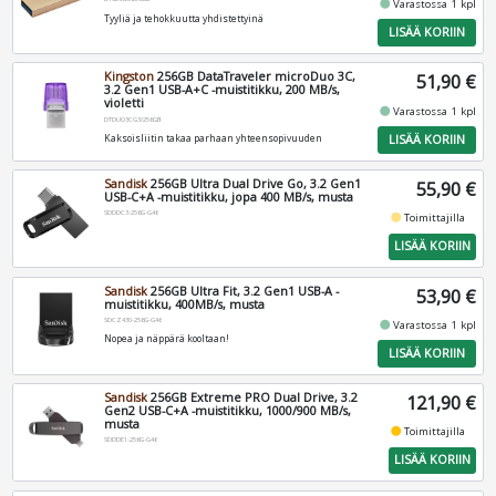
fiber_manual_record
Varastossa 1 kpl
Tyyliä ja tehokkuutta yhdistettyinä
LISÄÄ KORIIN
Kingston
256GB DataTraveler microDuo 3C,
51,90 €
3.2 Gen1 USB-A+C -muistitikku, 200 MB/s,
violetti
fiber_manual_record
Varastossa 1 kpl
DTDUO3CG3/256GB
LISÄÄ KORIIN
Kaksoisliitin takaa parhaan yhteensopivuuden
Sandisk
256GB Ultra Dual Drive Go, 3.2 Gen1
55,90 €
USB-C+A -muistitikku, jopa 400 MB/s, musta
SDDDC3-256G-G46
fiber_manual_record
Toimittajilla
LISÄÄ KORIIN
Sandisk
256GB Ultra Fit, 3.2 Gen1 USB-A -
53,90 €
muistitikku, 400MB/s, musta
SDCZ430-256G-G46
fiber_manual_record
Varastossa 1 kpl
Nopea ja näppärä kooltaan!
LISÄÄ KORIIN
Sandisk
256GB Extreme PRO Dual Drive, 3.2
121,90 €
Gen2 USB-C+A -muistitikku, 1000/900 MB/s,
musta
fiber_manual_record
Toimittajilla
SDDDE1-256G-G46
LISÄÄ KORIIN