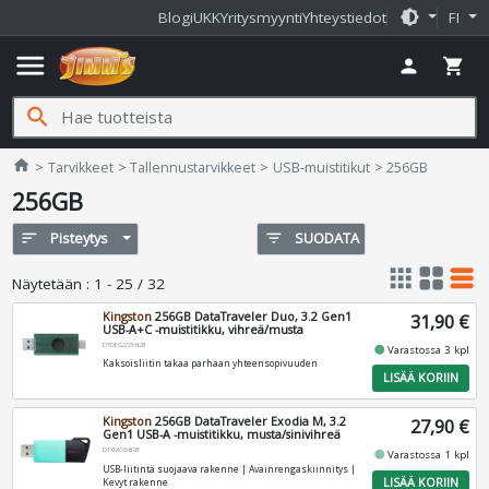
brightness_medium
Blogi
UKK
Yritysmyynti
Yhteystiedot
FI
menu
person
shopping_cart
search
Jimms.fi
home
Tarvikkeet
Tallennustarvikkeet
USB-muistitikut
256GB
256GB
sort
Pisteytys
filter_list
SUODATA
apps
grid_view
table_rows
Näytetään
:
1 - 25 / 32
Kingston
256GB DataTraveler Duo, 3.2 Gen1
31,90 €
USB-A+C -muistitikku, vihreä/musta
DTDEG2/256GB
fiber_manual_record
Varastossa 3 kpl
Kaksoisliitin takaa parhaan yhteensopivuuden
LISÄÄ KORIIN
Kingston
256GB DataTraveler Exodia M, 3.2
27,90 €
Gen1 USB-A -muistitikku, musta/sinivihreä
DTXM/256GB
fiber_manual_record
Varastossa 1 kpl
USB-liitintä suojaava rakenne | Avainrengaskiinnitys |
LISÄÄ KORIIN
Kevyt rakenne