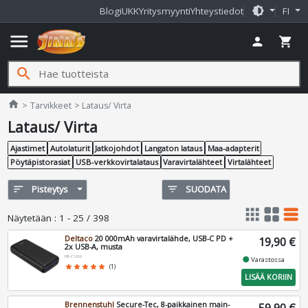
brightness_medium
Blogi
UKK
Yritysmyynti
Yhteystiedot
FI
menu
person
shopping_cart
search
Jimms.fi
home
Tarvikkeet
Lataus/ Virta
Lataus/ Virta
Ajastimet
Autolaturit
Jatkojohdot
Langaton lataus
Maa-adapterit
Pöytäpistorasiat
USB-verkkovirtalataus
Varavirtalähteet
Virtalähteet
sort
Pisteytys
filter_list
SUODATA
apps
grid_view
table_rows
Näytetään
:
1 - 25 / 398
Deltaco
20 000mAh varavirtalähde, USB-C PD +
19,90 €
2x USB-A, musta
PB-C1008
fiber_manual_record
Varastossa
star
star
star
star
star
(1)
LISÄÄ KORIIN
Brennenstuhl
Secure-Tec, 8-paikkainen main-