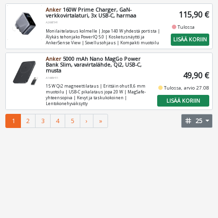
Anker
160W Prime Charger, GaN-
115,90 €
verkkovirtalaturi, 3x USB-C, harmaa
A2687341
fiber_manual_record
Tulossa
Monilaitelataus kolmelle | Jopa 140 W yhdestä portista |
Älykäs tehonjako PowerIQ 5.0 | Kosketusnäyttö ja
LISÄÄ KORIIN
AnkerSense View | Sovellusohjaus | Kompakti muotoilu
Anker
5000 mAh Nano MagGo Power
Bank Slim, varavirtalähde, Qi2, USB-C,
musta
49,90 €
A1665H11
15 W Qi2 magneettilataus | Erittäin ohut 8,6 mm
fiber_manual_record
Tulossa, arvio 27.08
muotoilu | USB-C pikalataus jopa 20 W | MagSafe-
yhteensopiva | Kevyt ja taskukokoinen |
LISÄÄ KORIIN
Lentokonehyväksytty
1
2
3
4
5
›
»
tag
25