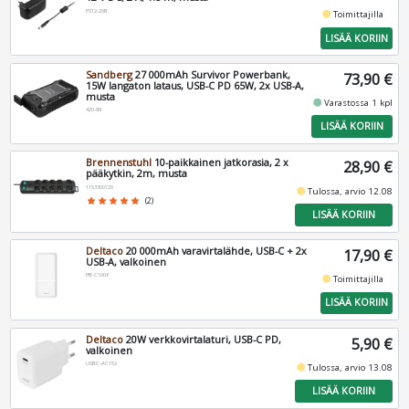
PS12-20B
fiber_manual_record
Toimittajilla
LISÄÄ KORIIN
Sandberg
27 000mAh Survivor Powerbank,
73,90 €
15W langaton lataus, USB-C PD 65W, 2x USB-A,
musta
fiber_manual_record
Varastossa 1 kpl
420-99
LISÄÄ KORIIN
Brennenstuhl
10-paikkainen jatkorasia, 2 x
28,90 €
pääkytkin, 2m, musta
1153300120
fiber_manual_record
Tulossa, arvio 12.08
star
star
star
star
star
(2)
LISÄÄ KORIIN
Deltaco
20 000mAh varavirtalähde, USB-C + 2x
17,90 €
USB-A, valkoinen
PB-C1006
fiber_manual_record
Toimittajilla
LISÄÄ KORIIN
Deltaco
20W verkkovirtalaturi, USB-C PD,
5,90 €
valkoinen
USBC-AC152
fiber_manual_record
Tulossa, arvio 13.08
LISÄÄ KORIIN