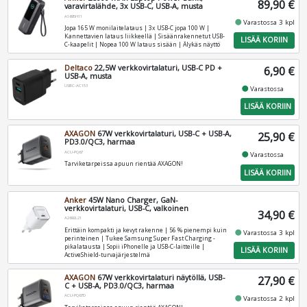
89,90 €
varavirtalähde, 3x USB-C, USB-A, musta
A1695H11
fiber_manual_record
Varastossa 3 kpl
Jopa 165 W monilaitelataus | 3x USB-C jopa 100 W |
Kannettavien lataus liikkeellä | Sisäänrakennetut USB-
LISÄÄ KORIIN
C-kaapelit | Nopea 100 W lataus sisään | Älykäs näyttö
Deltaco
22,5W verkkovirtalaturi, USB-C PD +
6,90 €
USB-A, musta
USBC-AC153
fiber_manual_record
Varastossa
LISÄÄ KORIIN
AXAGON
67W verkkovirtalaturi, USB-C + USB-A,
25,90 €
PD3.0/QC3, harmaa
ACU-PQ67
fiber_manual_record
Varastossa
Tarviketarpeissa apuun rientää AXAGON!
LISÄÄ KORIIN
Anker
45W Nano Charger, GaN-
verkkovirtalaturi, USB-C, valkoinen
34,90 €
A2692L21
Erittäin kompakti ja kevyt rakenne | 56 % pienempi kuin
fiber_manual_record
Varastossa 3 kpl
perinteinen | Tukee Samsung Super Fast Charging -
pikalatausta | Sopii iPhonelle ja USB-C-laitteille |
LISÄÄ KORIIN
ActiveShield-turvajärjestelmä
AXAGON
67W verkkovirtalaturi näytöllä, USB-
27,90 €
C + USB-A, PD3.0/QC3, harmaa
ACU-PQ67D
fiber_manual_record
Varastossa 2 kpl