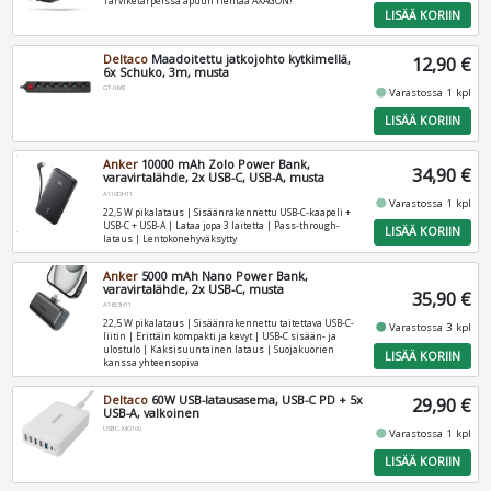
Tarviketarpeissa apuun rientää AXAGON!
LISÄÄ KORIIN
Deltaco
Maadoitettu jatkojohto kytkimellä,
12,90 €
6x Schuko, 3m, musta
GT-0661
fiber_manual_record
Varastossa 1 kpl
LISÄÄ KORIIN
Anker
10000 mAh Zolo Power Bank,
34,90 €
varavirtalähde, 2x USB-C, USB-A, musta
A110DH11
fiber_manual_record
Varastossa 1 kpl
22,5 W pikalataus | Sisäänrakennettu USB-C-kaapeli +
USB-C + USB-A | Lataa jopa 3 laitetta | Pass-through-
LISÄÄ KORIIN
lataus | Lentokonehyväksytty
Anker
5000 mAh Nano Power Bank,
varavirtalähde, 2x USB-C, musta
35,90 €
A1653H11
22,5 W pikalataus | Sisäänrakennettu taitettava USB-C-
fiber_manual_record
Varastossa 3 kpl
liitin | Erittäin kompakti ja kevyt | USB-C sisään- ja
ulostulo | Kaksisuuntainen lataus | Suojakuorien
LISÄÄ KORIIN
kanssa yhteensopiva
Deltaco
60W USB-latausasema, USB-C PD + 5x
29,90 €
USB-A, valkoinen
USBC-MO100
fiber_manual_record
Varastossa 1 kpl
LISÄÄ KORIIN