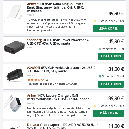
Anker
5000 mAh Nano MagGo Power
Bank Slim, varavirtalähde, Qi2, USB-C,
valkoinen
49,90 €
A1665H21
15 W Qi2 magneettilataus | Erittäin ohut 8,6 mm
fiber_manual_record
Tulossa, arvio 28.08
muotoilu | USB-C pikalataus jopa 20 W | MagSafe-
yhteensopiva | Kevyt ja taskukokoinen |
LISÄÄ KORIIN
Lentokonehyväksytty
Sandberg
20 000 mAh Travel Powerbank,
45,90 €
USB-C PD 65W, USB-A, musta
420-95
fiber_manual_record
Varastossa 1 kpl
LISÄÄ KORIIN
AXAGON
65W GaN-verkkovirtalaturi, 2x USB-C
31,90 €
+ USB-A, PD3/QC4+, musta
ACU-DPQ65
fiber_manual_record
Varastossa 2 kpl
star
star
star
star_border
star_border
(2)
LISÄÄ KORIIN
Tarviketarpeissa apuun rientää AXAGON!
Anker
140W Laptop Charger, GaN-
89,90 €
verkkovirtalaturi, 3x USB-C, USB-A, hopea
B2697G41
fiber_manual_record
Tulossa, arvio 09.09
Monilaitelataus neljälle | 2x tehokasta USB-C-porttia
kannettaville | Älykäs tehonjako | Reaaliaikainen
LISÄÄ KORIIN
näyttö | ActiveShield 2.0 -turva | Kompakti rakenne
Deltaco
Virta-adapteri, 100-240 V AC 50/60 Hz ->
11,90 €
12 V DC, 2 A, 1.5 m, musta