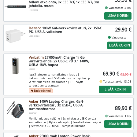
59,90 €
follow jatkojohto, 8x CEE 7/3, 1x CEE 7/7, 3m
johdolla, musta
fiber_manual_record
Varastossa 4 kpl
1159490936
LISÄÄ KORIIN
Deltaco
100W GaN-verkkovirtalaturi, 2x USB-C
29,90 €
PD, USB-A, valkoinen
USBC-GAN06
fiber_manual_record
Varastossa
LISÄÄ KORIIN
Verbatim
27 000mAh Charge ‘n’ Go
varavirtalähde, 2x USB-C PD 3.1 140W,
USB-A 18W, hopea
V32269
69,90 €
92,90 €
Jopa 3 laitteen samanaikainen lataus |
Kaksisuuntainen USB-C-lataus virransyöttöön ja
fiber_manual_record
Tulossa, arvio 13.08
varavirtalähteen lataamiseen | TFT-näyttö
varaustilan seurantaan
LISÄÄ KORIIN
Back to School
local_offer
Anker
140W Laptop Charger, GaN-
verkkovirtalaturi, 3x USB-C, USB-A,
89,90 €
tummanharmaa
B2697GZ1
fiber_manual_record
Varastossa 1 kpl
Monilaitelataus neljälle | 2x tehokasta USB-C-porttia
kannettaville | Älykäs tehonjako | Reaaliaikainen näyttö
LISÄÄ KORIIN
| ActiveShield 2.0 -turva | Kompakti rakenne
Anker
25000 mAh Laptop Power Bank,