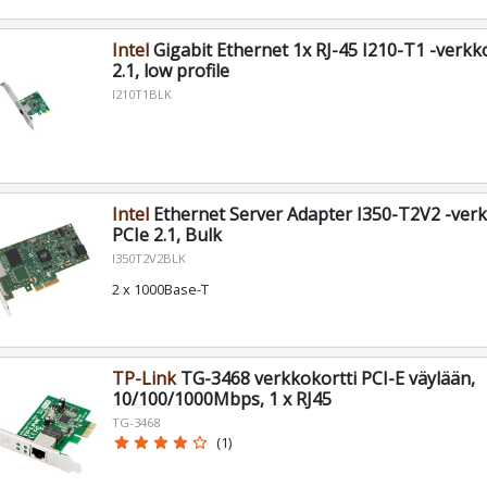
Intel
Gigabit Ethernet 1x RJ-45 I210-T1 -verkko
2.1, low profile
I210T1BLK
Intel
Ethernet Server Adapter I350-T2V2 -verk
PCIe 2.1, Bulk
I350T2V2BLK
2 x 1000Base-T
TP-Link
TG-3468 verkkokortti PCI-E väylään,
10/100/1000Mbps, 1 x RJ45
TG-3468
star
star
star
star
star_border
(1)