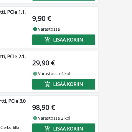
i, PCIe 1.1,
9,90 €
fiber_manual_record
Varastossa
add_shopping_cart
LISÄÄ KORIIN
i, PCIe 2.1,
29,90 €
fiber_manual_record
Varastossa 4 kpl
add_shopping_cart
LISÄÄ KORIIN
ti, PCIe 3.0
98,90 €
fiber_manual_record
Varastossa 2 kpl
Ie-kortilla
add_shopping_cart
LISÄÄ KORIIN