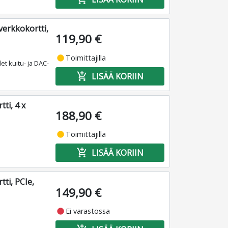
verkkokortti,
119,90 €
fiber_manual_record
Toimittajilla
et kuitu- ja DAC-
add_shopping_cart
LISÄÄ KORIIN
ti, 4 x
188,90 €
fiber_manual_record
Toimittajilla
add_shopping_cart
LISÄÄ KORIIN
tti, PCIe,
149,90 €
fiber_manual_record
Ei varastossa