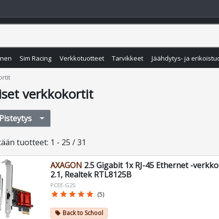
inen
Sim Racing
Verkkotuotteet
Tarvikkeet
Jäähdytys- ja erikoistu
rtit
iset verkkokortit
Pisteytys
tään
tuotteet
:
1 - 25 / 31
AXAGON
2.5 Gigabit 1x RJ-45 Ethernet -verkko
2.1, Realtek RTL8125B
PCEE-G25
star
star
star
star
star
(5)
Back to School
local_offer