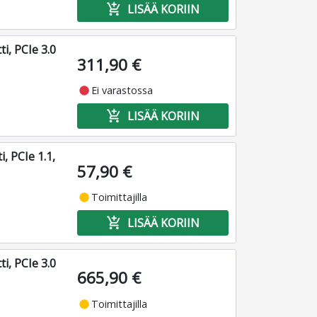
add_shopping_cart
LISÄÄ KORIIN
i, PCIe 3.0
311,90 €
fiber_manual_record
Ei varastossa
add_shopping_cart
LISÄÄ KORIIN
, PCIe 1.1,
57,90 €
fiber_manual_record
Toimittajilla
add_shopping_cart
LISÄÄ KORIIN
i, PCIe 3.0
665,90 €
fiber_manual_record
Toimittajilla