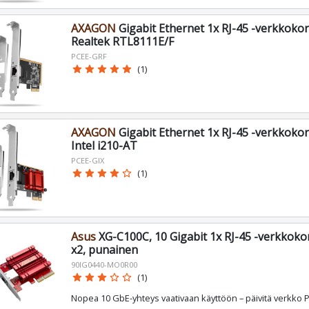
AXAGON
Gigabit Ethernet 1x RJ-45 -verkkokortt
Realtek RTL8111E/F
PCEE-GRF
star
star
star
star
star
(1)
AXAGON
Gigabit Ethernet 1x RJ-45 -verkkokortt
Intel i210-AT
PCEE-GIX
star
star
star
star
star_border
(1)
Asus
XG-C100C, 10 Gigabit 1x RJ-45 -verkkokort
x2, punainen
90IG0440-MO0R00
star
star
star
star_border
star_border
(1)
Nopea 10 GbE-yhteys vaativaan käyttöön – päivitä verkko PC