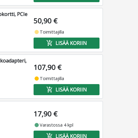
kortti, PCIe
50,90 €
fiber_manual_record
Toimittajilla
add_shopping_cart
LISÄÄ KORIIN
koadapteri,
107,90 €
fiber_manual_record
Toimittajilla
add_shopping_cart
LISÄÄ KORIIN
17,90 €
fiber_manual_record
Varastossa 4 kpl
add_shopping_cart
LISÄÄ KORIIN