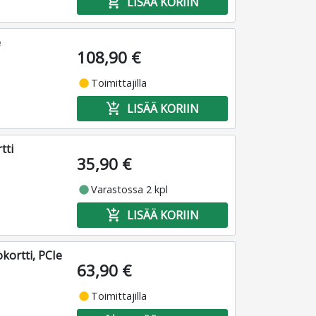
add_shopping_cart
LISÄÄ KORIIN
e
108,90 €
fiber_manual_record
Toimittajilla
add_shopping_cart
LISÄÄ KORIIN
tti
35,90 €
fiber_manual_record
Varastossa 2 kpl
add_shopping_cart
LISÄÄ KORIIN
kortti, PCIe
63,90 €
fiber_manual_record
Toimittajilla