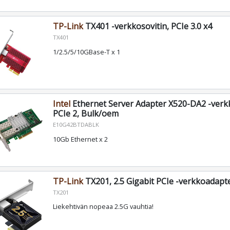
TP-Link
TX401 -verkkosovitin, PCIe 3.0 x4
TX401
1/2.5/5/10GBase-T x 1
Intel
Ethernet Server Adapter X520-DA2 -verk
PCIe 2, Bulk/oem
E10G42BTDABLK
10Gb Ethernet x 2
TP-Link
TX201, 2.5 Gigabit PCIe -verkkoadapte
TX201
Liekehtivän nopeaa 2.5G vauhtia!