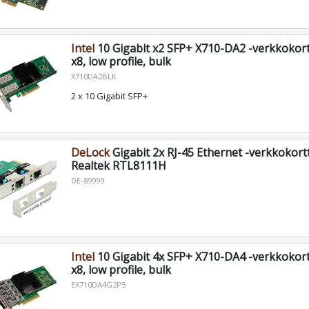
Intel
10 Gigabit x2 SFP+ X710-DA2 -verkkokortt
x8, low profile, bulk
X710DA2BLK
2 x 10 Gigabit SFP+
DeLock
Gigabit 2x RJ-45 Ethernet -verkkokortti
Realtek RTL8111H
DE-89999
Intel
10 Gigabit 4x SFP+ X710-DA4 -verkkokortt
x8, low profile, bulk
EX710DA4G2P5