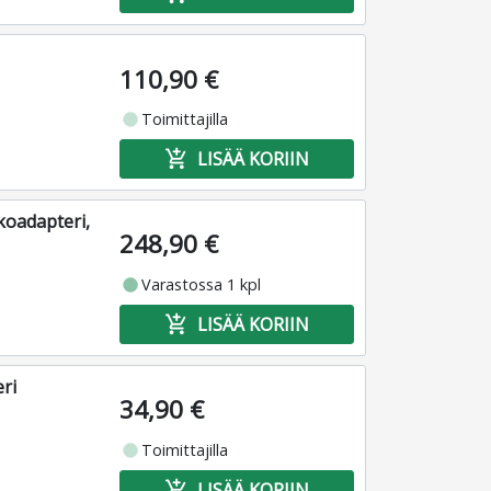
110,90 €
fiber_manual_record
Toimittajilla
add_shopping_cart
LISÄÄ KORIIN
koadapteri,
248,90 €
fiber_manual_record
Varastossa 1 kpl
add_shopping_cart
LISÄÄ KORIIN
ri
34,90 €
fiber_manual_record
Toimittajilla
add_shopping_cart
LISÄÄ KORIIN