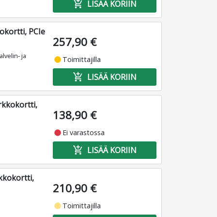
add_shopping_cart
LISÄÄ KORIIN
okortti, PCIe
257,90 €
lvelin‑ ja
fiber_manual_record
Toimittajilla
add_shopping_cart
LISÄÄ KORIIN
rkkokortti,
138,90 €
fiber_manual_record
Ei varastossa
add_shopping_cart
LISÄÄ KORIIN
kkokortti,
210,90 €
fiber_manual_record
Toimittajilla