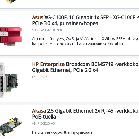
Asus
XG-C100F, 10 Gigabit 1x SFP+ XG-C100F -
PCIe 3.0 x4, punainen/hopea
90IG0490-MO0R00
Alumiinijäähdytys, QoS- ja VLAN-tuki, 10 Gbps SFP+ -yhteyd
kaapeleille – tehokas ratkaisu vaativiin verkkoihin.
HP Enterprise
Broadcom BCM5719 -verkkokort
Gigabit Ethernet, PCIe 2.0 x4
P51178-B21
Akasa
2.5 Gigabit Ethernet 2x RJ-45 -verkkokor
PoE-tuella
AK-PCCE25-03
Päivitä verkkoporttisi nykyaikaan!