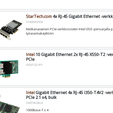
StarTech.com
4x RJ‑45 Gigabit Ethernet ‑verkk
ST4000SPEXI
Nelikanavainen PCIe‑verkkosovitin Intel I350 ‑piirisarjalla pa
työasemakäyttöön
Intel
10 Gigabit Ethernet 2x RJ-45 X550-T2 -ve
PCIe
X550T2G1P5
Intel
Gigabit Ethernet 4x RJ-45 I350-T4V2 -ver
PCIe 2.1 x4, bulk
I350T4V2BLK
1000Base-T x 4