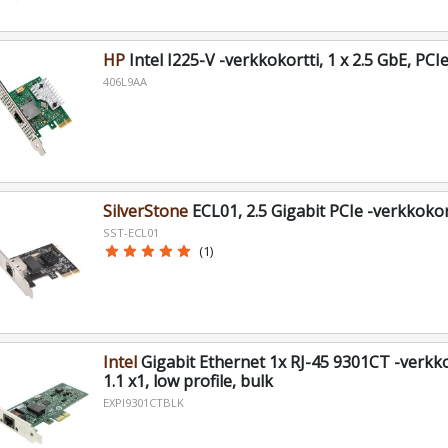
HP
Intel I225-V -verkkokortti, 1 x 2.5 GbE, PCI
406L9AA
SilverStone
ECL01, 2.5 Gigabit PCIe -verkkokor
SST-ECL01
star
star
star
star
star
(1)
Intel
Gigabit Ethernet 1x RJ-45 9301CT -verkko
1.1 x1, low profile, bulk
EXPI9301CTBLK