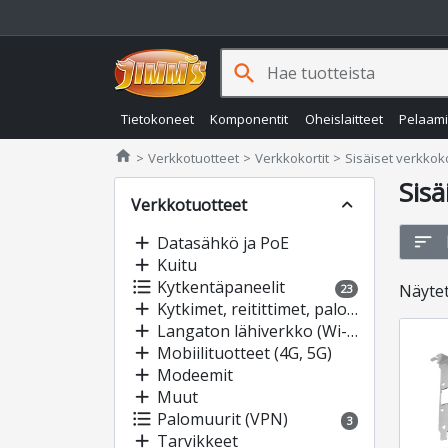
search
Tietokoneet
Komponentit
Oheislaitteet
Pelaam
Jimms.fi
home
Verkkotuotteet
Verkkokortit
Sisäiset verkkoko
Sisä
Verkkotuotteet
expand_less
sort
add
Datasähkö ja PoE
add
Kuitu
format_list_bulleted
Kytkentäpaneelit
Näyte
23
add
Kytkimet, reitittimet, palomuurit
add
Langaton lähiverkko (Wi-Fi)
add
Mobiilituotteet (4G, 5G)
add
Modeemit
add
Muut
format_list_bulleted
Palomuurit (VPN)
3
add
Tarvikkeet