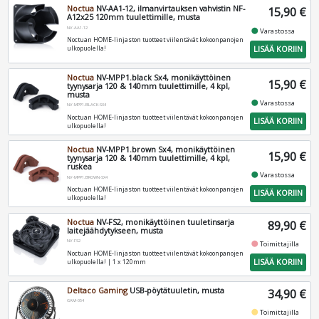
Noctua
NV-AA1-12, ilmanvirtauksen vahvistin NF-
15,90 €
A12x25 120mm tuulettimille, musta
NV-AA1-12
fiber_manual_record
Varastossa
Noctuan HOME-linjaston tuotteet viilentävät kokoonpanojen
LISÄÄ KORIIN
ulkopuolella!
Noctua
NV-MPP1.black Sx4, monikäyttöinen
15,90 €
tyynysarja 120 & 140mm tuulettimille, 4 kpl,
musta
fiber_manual_record
Varastossa
NV-MPP1.BLACK-SX4
Noctuan HOME-linjaston tuotteet viilentävät kokoonpanojen
LISÄÄ KORIIN
ulkopuolella!
Noctua
NV-MPP1.brown Sx4, monikäyttöinen
15,90 €
tyynysarja 120 & 140mm tuulettimille, 4 kpl,
ruskea
fiber_manual_record
Varastossa
NV-MPP1.BROWN-SX4
Noctuan HOME-linjaston tuotteet viilentävät kokoonpanojen
LISÄÄ KORIIN
ulkopuolella!
Noctua
NV-FS2, monikäyttöinen tuuletinsarja
89,90 €
laitejäähdytykseen, musta
NV-FS2
fiber_manual_record
Toimittajilla
Noctuan HOME-linjaston tuotteet viilentävät kokoonpanojen
LISÄÄ KORIIN
ulkopuolella! | 1 x 120mm
Deltaco Gaming
USB-pöytätuuletin, musta
34,90 €
GAM-054
fiber_manual_record
Toimittajilla