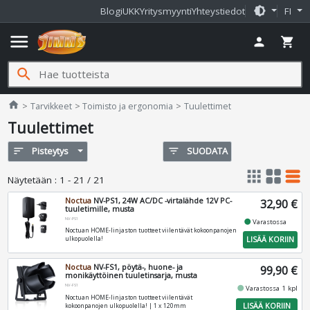
brightness_medium
Blogi
UKK
Yritysmyynti
Yhteystiedot
FI
menu
person
shopping_cart
search
Jimms.fi
home
Tarvikkeet
Toimisto ja ergonomia
Tuulettimet
Tuulettimet
sort
Pisteytys
filter_list
SUODATA
apps
grid_view
table_rows
Näytetään
:
1 - 21 / 21
Noctua
NV-PS1, 24W AC/DC -virtalähde 12V PC-
32,90 €
tuuletimille, musta
NV-PS1
fiber_manual_record
Varastossa
Noctuan HOME-linjaston tuotteet viilentävät kokoonpanojen
LISÄÄ KORIIN
ulkopuolella!
Noctua
NV-FS1, pöytä-, huone- ja
99,90 €
monikäyttöinen tuuletinsarja, musta
NV-FS1
fiber_manual_record
Varastossa 1 kpl
Noctuan HOME-linjaston tuotteet viilentävät
LISÄÄ KORIIN
kokoonpanojen ulkopuolella! | 1 x 120mm