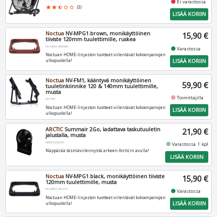
fiber_manual_record
Ei varastossa
star
star
star_half
star_border
star_border
(3)
LISÄÄ KORIIN
Noctua
NV-MPG1.brown, monikäyttöinen
15,90 €
tiiviste 120mm tuulettimille, ruskea
NV-MPG1.BROWN
fiber_manual_record
Varastossa
Noctuan HOME-linjaston tuotteet viilentävät kokoonpanojen
LISÄÄ KORIIN
ulkopuolella!
Noctua
NV-FM1, kääntyvä monikäyttöinen
59,90 €
tuuletinkiinnike 120 & 140mm tuulettimille,
musta
fiber_manual_record
Toimittajilla
NV-FM1
Noctuan HOME-linjaston tuotteet viilentävät kokoonpanojen
LISÄÄ KORIIN
ulkopuolella!
ARCTIC
Summair 2Go, ladattava taskutuuletin
21,90 €
jalustalla, musta
AEBRZ00027A
fiber_manual_record
Varastossa 1 kpl
Näppärää täsmäviilennystä arkeen Arcticin avulla!
LISÄÄ KORIIN
Noctua
NV-MPG1.black, monikäyttöinen tiiviste
15,90 €
120mm tuulettimille, musta
NV-MPG1.BLACK
fiber_manual_record
Varastossa
Noctuan HOME-linjaston tuotteet viilentävät kokoonpanojen
LISÄÄ KORIIN
ulkopuolella!