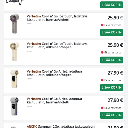
LISÄÄ KORIIN
Verbatim
Cool 'n' Go IceTouch, ladattava
25,90 €
käsituuletin, harmaa/violetti
V32342
fiber_manual_record
Ei varastossa
LISÄÄ KORIIN
Verbatim
Cool 'n' Go IceTouch, ladattava
25,90 €
käsituuletin, valkoinen/hopea
V32343
fiber_manual_record
Ei varastossa
LISÄÄ KORIIN
Verbatim
Cool 'n' Go AirJet, ladattava
27,90 €
käsituuletin, valkoinen/hopea
V32341
fiber_manual_record
Ei varastossa
LISÄÄ KORIIN
Verbatim
Cool 'n' Go AirJet, ladattava
27,90 €
käsituuletin, harmaa/violetti
V32340
fiber_manual_record
Ei varastossa
LISÄÄ KORIIN
ARCTIC
Summair 2Go, ladattava taskutuuletin