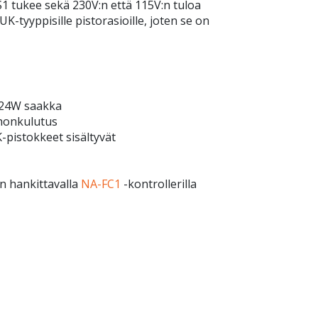
S1 tukee sekä 230V:n että 115V:n tuloa
 UK-tyyppisille pistorasioille, joten se on
a 24W saakka
ehonkulutus
-pistokkeet sisältyvät
n hankittavalla
NA-FC1
-kontrollerilla