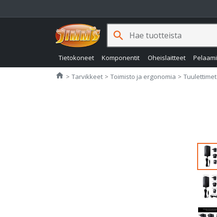
search
Tietokoneet
Komponentit
Oheislaitteet
Pelaam
Jimms.fi
home
Tarvikkeet
Toimisto ja ergonomia
Tuulettimet