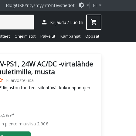
brightness_medium
Blogi
UKK
Yritysmyynti
Yhteystiedot
FI
person
shopping_cart
Kirjaudu / Luo tili
otteet
Ohjelmistot
Palvelut
Kampanjat
Oppaat
V-PS1, 24W AC/DC -virtalähde
uletimille, musta
_border
Ei arvosteluita
injaston tuotteet viilentävät kokoonpanojen
swap_horiz
25,5%
siin pientoimituslisä 2,90€