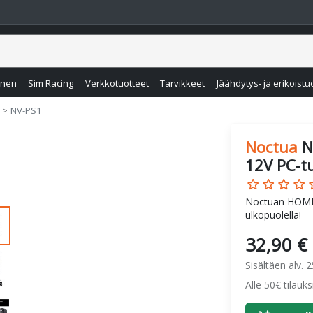
inen
Sim Racing
Verkkotuotteet
Tarvikkeet
Jäähdytys- ja erikoistu
NV-PS1
Noctua
N
12V PC-tu
star_border
star_border
star_border
star_border
star
Noctuan HOME-l
ulkopuolella!
32,90 €
Sisältäen alv. 
Alle 50€ tilauk