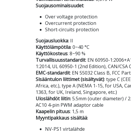
Suojausominaisuudet
:
Over voltage protection
Overcurrent protection
Short-circuits protection
Suojausluokka
: II
Käyttölämpötila
: 0~40 °C
Käyttökosteus
: 8~90 %
Turvallisuusstandardit
: EN 60950-1:2006+A
1:2014, UL 60950-1 (2nd Edition), CAN/CSA C
EMC-standardit
: EN 55032 Class B, FCC Par
Sisääntulon liittimet (sisältyvät)
: type C (CE
Africa, etc.), type A (NEMA 1-15, for USA, Ca
1363, for UK, Ireland, Singapore, etc.)
Uloslähdöt liitin
: 5.5mm (outer diameter) / 
AC10 4-pin PWM adaptor cable
Kaapelin pituus
: 1,5 m
Myyntipakkaus sisältää
:
NV-PS1 virtalähde