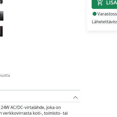
add_shopping_cart
LISÄ
fiber_manual_record
Varastossa
Lähetettävis
vuotta
 24W AC/DC-virtalähde, joka on
verkkovirrasta koti-, toimisto- tai