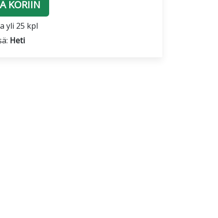
Ä KORIIN
 yli 25 kpl
sä:
Heti