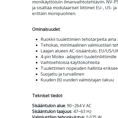
monikäyttöisiin ilmanvaihtotehtäviin. NV-P
ja sisältää modulaariset liittimet EU-, US- ja
erittäin monipuolinen.
Ominaisuudet
:
Ruokkii tuulettimien tehotarpeita ain
Tehokas, minimaalinen valmiustilan t
Laajan alueen AC-sisääntulo, EU/US/UK
4-pin Molex -adapteri tuuletinliittimille
Vaihtoehtoisia käyttökohteita
Tuulettimen nopeuden hallinta eriksee
Suojattu ja turvallinen
Kuuden (6) vuoden valmistajan takuu
Tekniset tiedot
:
Sisääntulon alue
: 90~264 V AC
Sisääntulon taajuus
: 47~63 Hz
Valmiustilan tehonkulutus
: 0,075 W