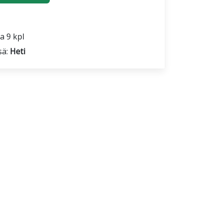
a 9 kpl
sä:
Heti