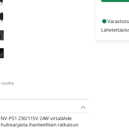
fiber_manual_record
Varastoss
Lähetettävis
 vuotta
 NV-PS1 230/115V 24W virtalähde
hubisarjasta ihanteellisen ratkaisun