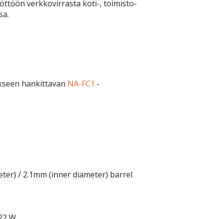
ttöön verkkovirrasta koti-, toimisto-
sa.
ikseen hankittavan
NA-FC1
-
eter) / 2.1mm (inner diameter) barrel
 22 W