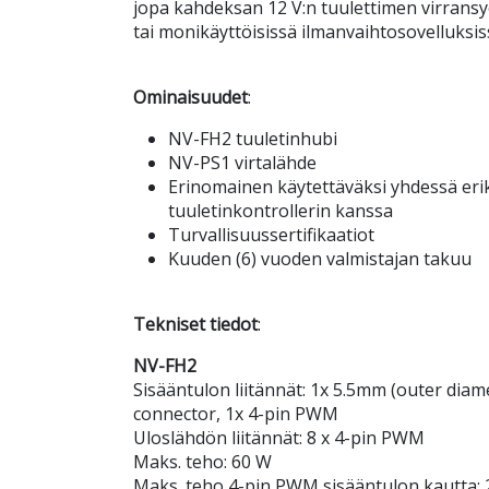
jopa kahdeksan 12 V:n tuulettimen virransyö
tai monikäyttöisissä ilmanvaihtosovelluksis
Ominaisuudet
:
NV-FH2 tuuletinhubi
NV-PS1 virtalähde
Erinomainen käytettäväksi yhdessä er
tuuletinkontrollerin kanssa
Turvallisuussertifikaatiot
Kuuden (6) vuoden valmistajan takuu
Tekniset tiedot
:
NV-FH2
Sisääntulon liitännät: 1x 5.5mm (outer diam
connector, 1x 4-pin PWM
Uloslähdön liitännät: 8 x 4-pin PWM
Maks. teho: 60 W
Maks. teho 4-pin PWM sisääntulon kautta: