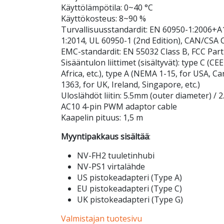
Käyttölämpötila: 0~40 °C
Käyttökosteus: 8~90 %
Turvallisuusstandardit: EN 60950-1:2006+
1:2014, UL 60950-1 (2nd Edition), CAN/CSA C
EMC-standardit: EN 55032 Class B, FCC Part
Sisääntulon liittimet (sisältyvät): type C (CE
Africa, etc.), type A (NEMA 1-15, for USA, Ca
1363, for UK, Ireland, Singapore, etc.)
Uloslähdöt liitin: 5.5mm (outer diameter) /
AC10 4-pin PWM adaptor cable
Kaapelin pituus: 1,5 m
Myyntipakkaus sisältää
:
NV-FH2 tuuletinhubi
NV-PS1 virtalähde
US pistokeadapteri (Type A)
EU pistokeadapteri (Type C)
UK pistokeadapteri (Type G)
Valmistajan tuotesivu