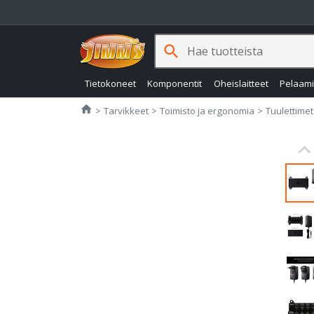
search
Tietokoneet
Komponentit
Oheislaitteet
Pelaam
Jimms.fi
home
Tarvikkeet
Toimisto ja ergonomia
Tuulettimet