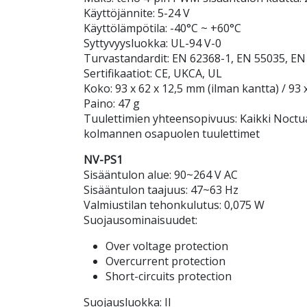
Käyttöjännite: 5-24 V
Käyttölämpötila: -40°C ~ +60°C
Syttyvyysluokka: UL-94 V-0
Turvastandardit: EN 62368-1, EN 55035, EN
Sertifikaatiot: CE, UKCA, UL
Koko: 93 x 62 x 12,5 mm (ilman kantta) / 93
Paino: 47 g
Tuulettimien yhteensopivuus: Kaikki Noctua
kolmannen osapuolen tuulettimet
NV-PS1
Sisääntulon alue: 90~264 V AC
Sisääntulon taajuus: 47~63 Hz
Valmiustilan tehonkulutus: 0,075 W
Suojausominaisuudet:
Over voltage protection
Overcurrent protection
Short-circuits protection
Suojausluokka: II