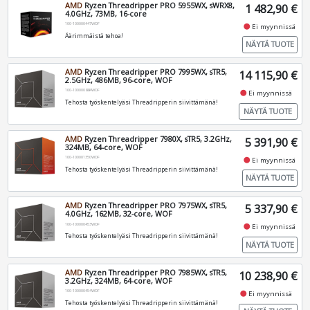
AMD
Ryzen Threadripper PRO 5955WX, sWRX8,
1 482,90 €
4.0GHz, 73MB, 16-core
100-100000447WOF
fiber_manual_record
Ei myynnissä
Äärimmäistä tehoa!
NÄYTÄ TUOTE
AMD
Ryzen Threadripper PRO 7995WX, sTR5,
14 115,90 €
2.5GHz, 486MB, 96-core, WOF
100-100000884WOF
fiber_manual_record
Ei myynnissä
Tehosta työskentelyäsi Threadripperin siivittämänä!
NÄYTÄ TUOTE
AMD
Ryzen Threadripper 7980X, sTR5, 3.2GHz,
5 391,90 €
324MB, 64-core, WOF
100-100001350WOF
fiber_manual_record
Ei myynnissä
Tehosta työskentelyäsi Threadripperin siivittämänä!
NÄYTÄ TUOTE
AMD
Ryzen Threadripper PRO 7975WX, sTR5,
5 337,90 €
4.0GHz, 162MB, 32-core, WOF
100-100000453WOF
fiber_manual_record
Ei myynnissä
Tehosta työskentelyäsi Threadripperin siivittämänä!
NÄYTÄ TUOTE
AMD
Ryzen Threadripper PRO 7985WX, sTR5,
10 238,90 €
3.2GHz, 324MB, 64-core, WOF
100-100000454WOF
fiber_manual_record
Ei myynnissä
Tehosta työskentelyäsi Threadripperin siivittämänä!