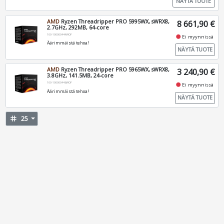
NÄYTÄ TUOTE
AMD
Ryzen Threadripper PRO 5995WX, sWRX8,
8 661,90 €
2.7GHz, 292MB, 64-core
100-100000444WOF
fiber_manual_record
Ei myynnissä
Äärimmäistä tehoa!
NÄYTÄ TUOTE
AMD
Ryzen Threadripper PRO 5965WX, sWRX8,
3 240,90 €
3.8GHz, 141.5MB, 24-core
100-100000446WOF
fiber_manual_record
Ei myynnissä
Äärimmäistä tehoa!
NÄYTÄ TUOTE
tag
25