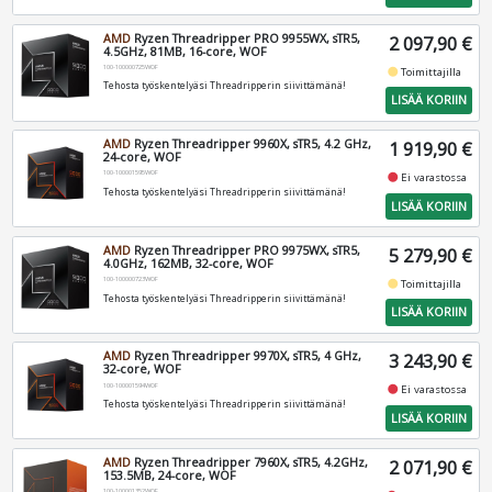
AMD
Ryzen Threadripper PRO 9955WX, sTR5,
2 097,90 €
4.5GHz, 81MB, 16-core, WOF
100-100000725WOF
fiber_manual_record
Toimittajilla
Tehosta työskentelyäsi Threadripperin siivittämänä!
LISÄÄ KORIIN
AMD
Ryzen Threadripper 9960X, sTR5, 4.2 GHz,
1 919,90 €
24-core, WOF
100-100001595WOF
fiber_manual_record
Ei varastossa
Tehosta työskentelyäsi Threadripperin siivittämänä!
LISÄÄ KORIIN
AMD
Ryzen Threadripper PRO 9975WX, sTR5,
5 279,90 €
4.0GHz, 162MB, 32-core, WOF
100-100000723WOF
fiber_manual_record
Toimittajilla
Tehosta työskentelyäsi Threadripperin siivittämänä!
LISÄÄ KORIIN
AMD
Ryzen Threadripper 9970X, sTR5, 4 GHz,
3 243,90 €
32-core, WOF
100-100001594WOF
fiber_manual_record
Ei varastossa
Tehosta työskentelyäsi Threadripperin siivittämänä!
LISÄÄ KORIIN
AMD
Ryzen Threadripper 7960X, sTR5, 4.2GHz,
2 071,90 €
153.5MB, 24-core, WOF
100-100001352WOF