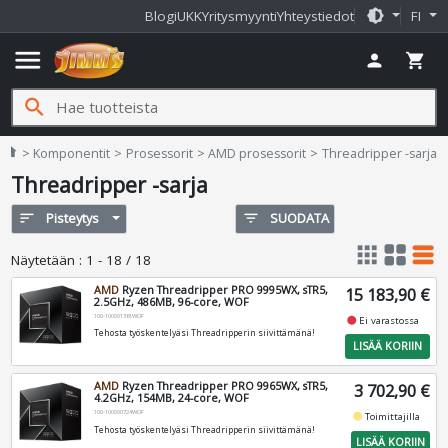
brightness_medium
Blogi
UKK
Yritysmyynti
Yhteystiedot
FI
menu
person
shopping_cart
search
Jimms.fi
home
Komponentit
Prosessorit
AMD prosessorit
Threadripper -sarja
Threadripper -sarja
sort
Pisteytys
filter_list
SUODATA
apps
grid_view
table_rows
Näytetään
:
1 - 18 / 18
AMD
Ryzen Threadripper PRO 9995WX, sTR5,
15 183,90 €
2.5GHz, 486MB, 96-core, WOF
100-100001361WOF
fiber_manual_record
Ei varastossa
Tehosta työskentelyäsi Threadripperin siivittämänä!
LISÄÄ KORIIN
AMD
Ryzen Threadripper PRO 9965WX, sTR5,
3 702,90 €
4.2GHz, 154MB, 24-core, WOF
100-100000724WOF
fiber_manual_record
Toimittajilla
Tehosta työskentelyäsi Threadripperin siivittämänä!
LISÄÄ KORIIN