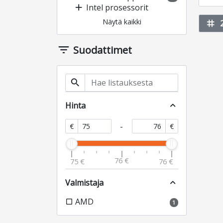
add
Intel prosessorit
Näytä kaikki
tag
filter_list
Suodattimet
search
Hinta
expand_less
-
€
€
76 €
75 €
76 €
Valmistaja
expand_less
AMD
check_box_outline_blank
1