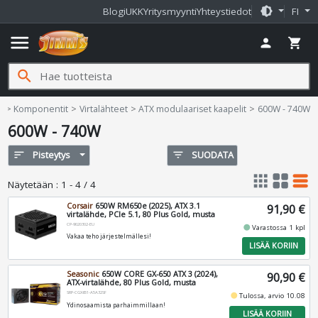
brightness_medium
Blogi
UKK
Yritysmyynti
Yhteystiedot
FI
menu
person
shopping_cart
search
Jimms.fi
e
Komponentit
Virtalähteet
ATX modulaariset kaapelit
600W - 740W
600W - 740W
sort
Pisteytys
filter_list
SUODATA
apps
grid_view
table_rows
Näytetään
:
1 - 4 / 4
Corsair
650W RM650e (2025), ATX 3.1
91,90 €
virtalähde, PCIe 5.1, 80 Plus Gold, musta
CP-9020302-EU
fiber_manual_record
Varastossa 1 kpl
Vakaa teho järjestelmällesi!
LISÄÄ KORIIN
Seasonic
650W CORE GX-650 ATX 3 (2024),
90,90 €
ATX-virtalähde, 80 Plus Gold, musta
SRP-CGX651-A5A32SF
fiber_manual_record
Tulossa, arvio 10.08
Ydinosaamista parhaimmillaan!
LISÄÄ KORIIN