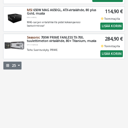
MSI
650W MAG A650GL, ATX-virtalähde, 80 plus
114,90 €
Gold, musta
MAG-A650GL
fiber_manual_record
Toimittajilla
MAG-sarjan virtalähteillä pidät kokoonpanosi
LISÄÄ KORIIN
laatuvirroissa!
Seasonic
700W PRIME FANLESS TX-700,
284,90 €
tuulettimeton virtalähde, 80+ Titanium, musta
4711173875581
fiber_manual_record
Toimittajilla
Teho. Suorituskyky. PRIME.
LISÄÄ KORIIN
tag
25