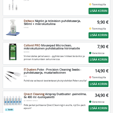
CLP-100
fiber_manual_record
Toimittajilla
LISÄÄ KORIIN
Deltaco
Näytön ja television puhdistussarja,
9,90 €
500ml + mikrokuituliina
CK1025
fiber_manual_record
Toimittajilla
LISÄÄ KORIIN
Collonil PRO
Mousepad Microclean,
7,90 €
mikrokuituinen puhdistusliina hiirimatolle
NK34448
fiber_manual_record
Varastossa
Viimeistelee pelialueesi – pyyhkäisee liikkeet teräviksi ja
LISÄÄ KORIIN
pinnan kisakuntoon sekunneissa.
IT Dusters
Poke - Precision Cleaning Swabs -
14,90 €
puhdistussarja, musta/valkoinen
POKE
fiber_manual_record
Toimittajilla
Puhdista vaikeasti tavoitettavat yksityiskohdat Poken avulla!
LISÄÄ KORIIN
Qnect Cleaning
Airspray Dustbuster -paineilma,
34,90 €
6x 400 ml -tuotepaketti
QC-AIRSPRAY-6-PACK
fiber_manual_record
Varastossa
Pidä paikat puhtaana Qnect Cleaningin avulla, nyt Six-pack
LISÄÄ KORIIN
apuun!
Bundle
add_circle_outline