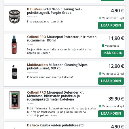
IT Dusters
GRAB Nano Cleaning Gel -
4,90 €
puhdistusgeeli, Purple Grape
X0019ZDTG5
fiber_manual_record
Varastossa 1 kpl
Lika suorastaan tarttuu tähän!
LISÄÄ KORIIN
Collonil PRO
Mousepad Protector, hiirimaton
11,90 €
suojausaine, 100ml
NK34447
fiber_manual_record
Varastossa
Suojaa hiirimattoa lialta ja kosteudelta ja estää pinnan
LISÄÄ KORIIN
nopean kulumisen.
Multibrackets
M Screen Cleaning Wipes -
12,90 €
puhdistusliinat, 100 kpl
7350022730342
fiber_manual_record
Varastossa 2 kpl
Puhdasta ruutua on kivempi katsella!
LISÄÄ KORIIN
Collonil PRO
Mousepad Defender Kit
Metalcase, hiirimaton puhdistus- ja
39,90 €
suojauspaketti metallikotelossa
NK34450
fiber_manual_record
Varastossa 4 kpl
Pitää hiirimattosi huippukunnossa – Puhdistaa ja suojaa
hiirimaton tehokkaasti – pitää pinnan liukkaana,
LISÄÄ KORIIN
siistinä ja pelikunnossa
Deltaco
Kuulokkeiden puhdistus-setti
4,90 €