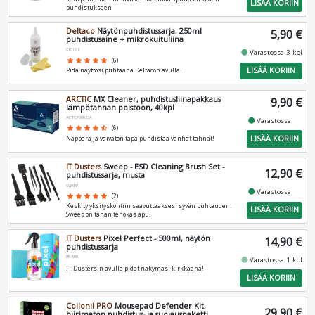
LISÄÄ KORIIN
puhdistukseen
Deltaco
Näytönpuhdistussarja, 250ml
5,90 €
puhdistusaine + mikrokuituliina
CK1008
fiber_manual_record
Varastossa 3 kpl
star
star
star
star
star
(6)
LISÄÄ KORIIN
Pidä näyttösi puhtaana Deltacon avulla!
ARCTIC
MX Cleaner, puhdistusliinapakkaus
9,90 €
lämpötahnan poistoon, 40kpl
ACTCP00033A
fiber_manual_record
Varastossa
star
star
star
star
star_half
(6)
LISÄÄ KORIIN
Näppärä ja vaivaton tapa puhdistaa vanhat tahnat!
IT Dusters
Sweep - ESD Cleaning Brush Set -
12,90 €
puhdistussarja, musta
SWEEP
fiber_manual_record
Varastossa
star
star
star
star
star
(2)
Keskity yksityskohtiin saavuttaaksesi syvän puhtauden.
LISÄÄ KORIIN
Sweep on tähän tehokas apu!
IT Dusters
Pixel Perfect - 500ml, näytön
14,90 €
puhdistussarja
PP-500
fiber_manual_record
Varastossa 1 kpl
IT Dustersin avulla pidät näkymäsi kirkkaana!
LISÄÄ KORIIN
Collonil PRO
Mousepad Defender Kit,
29,90 €
hiirimaton puhdistus- ja suojauspaketti