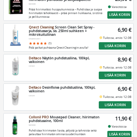
NK34449
fiber_manual_record
Varastossa
Pitää hiirimattosi huippukunnossa – Puhdistaa ja suojaa
hiirimaton tehokkaasti – pitää pinnan liukkaana, siistinä
LISÄÄ KORIIN
ja pelikunnossa
Qnect Cleaning
Screen Clean Set Spray -
6,90 €
puhdistussarja, sis. 250ml suihkeen +
mikrokuituliinan
fiber_manual_record
Tulossa, arvio 12.08
5706470103511
star
star
star
star
star
(1)
LISÄÄ KORIIN
Pidä paikat puhtaana Qnect Cleaningin avulla!
Deltaco
Näytön puhdistusliina, 100kpl,
8,90 €
valkoinen
CK1003
fiber_manual_record
Tulossa, arvio 12.08
LISÄÄ KORIIN
Deltaco
Desinfioiva puhdistusliina, 100kpl,
6,90 €
valkoinen
CK1034
fiber_manual_record
Tulossa, arvio 12.08
LISÄÄ KORIIN
Collonil PRO
Mousepad Cleaner, hiirimaton
11,90 €
puhdistusaine, 100ml
NK34446
fiber_manual_record
Varastossa
Puhdistaa hiirimaton liasta, pölystä ja tahroista sekä
LISÄÄ KORIIN
palauttaa hiirimaton ominaisuudet kuntoon