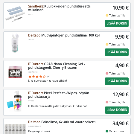
Sandberg
Kuulokkeiden puhdistus-setti,
10,90 €
valkoinen
470-32
fiber_manual_record
Toimittajilla
LISÄÄ KORIIN
Deltaco
Muovipintojen puhdistusliina, 100 kpl
9,90 €
CK1022
fiber_manual_record
Toimittajilla
LISÄÄ KORIIN
IT Dusters
GRAB Nano Cleaning Gel -
4,90 €
puhdistusgeeli, Cherry Blossom
X0017BJKNH
fiber_manual_record
Toimittajilla
star
star
star
star
star_border
(4)
LISÄÄ KORIIN
Lika suorastaan tarttuu tähän!
IT Dusters
Pixel Perfect - Wipes, näytön
12,90 €
puhdistussarja
PP-W50
fiber_manual_record
Toimittajilla
IT Dustersin avulla pidät näkymäsi kirkkaana!
LISÄÄ KORIIN
Deltaco
Paineilma, 6x 400 ml -tuotepaketti
34,90 €
D-400B-SIXPACK
fiber_manual_record
Varastossa
Kevyempi siksari