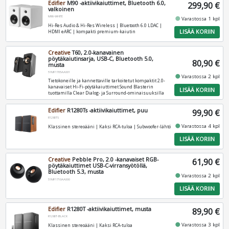
Edifier
M90 -aktiivikaiuttimet, Bluetooth 6.0,
299,90 €
valkoinen
M90-WHITE
fiber_manual_record
Varastossa 1 kpl
Hi‑Res Audio & Hi‑Res Wireless | Bluetooth 6.0 LDAC |
LISÄÄ KORIIN
HDMI eARC | kompakti premium‑kaiutin
Creative
T60, 2.0-kanavainen
pöytäkaiutinsarja, USB-C, Bluetooth 5.0,
80,90 €
musta
51MF1705AA001
fiber_manual_record
Varastossa 2 kpl
Tietokoneille ja kannettaville tarkoitetut kompaktit 2.0-
kanavaiset Hi-Fi-pöytäkaiuttimet Sound Blasterin
LISÄÄ KORIIN
tuottamilla Clear Dialog- ja Surround-ominaisuuksilla
Edifier
R1280Ts -aktiivikaiuttimet, puu
99,90 €
R1280TS
fiber_manual_record
Varastossa 4 kpl
Klassinen stereoääni | Kaksi RCA‑tuloa | Subwoofer‑lähtö
LISÄÄ KORIIN
Creative
Pebble Pro, 2.0 -kanavaiset RGB-
61,90 €
pöytäkaiuttimet USB-C-virransyötöllä,
Bluetooth 5.3, musta
fiber_manual_record
Varastossa 2 kpl
51MF1710AA000
LISÄÄ KORIIN
Edifier
R1280T -aktiivikaiuttimet, musta
89,90 €
R1280T-BLACK
fiber_manual_record
Varastossa 3 kpl
Klassinen stereoääni | Kaksi RCA‑tuloa