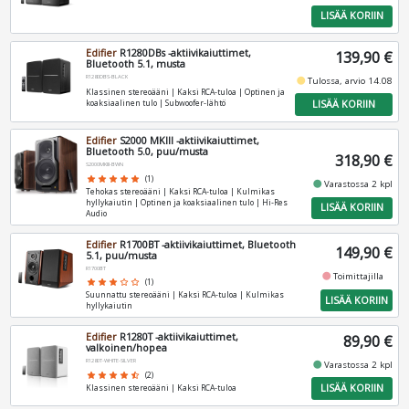
LISÄÄ KORIIN
Edifier
R1280DBs -aktiivikaiuttimet,
139,90 €
Bluetooth 5.1, musta
R1280DBS-BLACK
fiber_manual_record
Tulossa, arvio 14.08
Klassinen stereoääni | Kaksi RCA‑tuloa | Optinen ja
LISÄÄ KORIIN
koaksiaalinen tulo | Subwoofer‑lähtö
Edifier
S2000 MKIII -aktiivikaiuttimet,
Bluetooth 5.0, puu/musta
318,90 €
S2000MKIII-BWN
star
star
star
star
star
(1)
fiber_manual_record
Varastossa 2 kpl
Tehokas stereoääni | Kaksi RCA‑tuloa | Kulmikas
hyllykaiutin | Optinen ja koaksiaalinen tulo | Hi‑Res
LISÄÄ KORIIN
Audio
Edifier
R1700BT -aktiivikaiuttimet, Bluetooth
149,90 €
5.1, puu/musta
R1700BT
fiber_manual_record
Toimittajilla
star
star
star
star_border
star_border
(1)
Suunnattu stereoääni | Kaksi RCA‑tuloa | Kulmikas
LISÄÄ KORIIN
hyllykaiutin
Edifier
R1280T -aktiivikaiuttimet,
89,90 €
valkoinen/hopea
R1280T-WHITE-SILVER
fiber_manual_record
Varastossa 2 kpl
star
star
star
star
star_half
(2)
LISÄÄ KORIIN
Klassinen stereoääni | Kaksi RCA‑tuloa