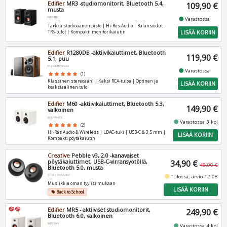
Edifier
MR3 -studiomonitorit, Bluetooth 5.4,
109,90 €
musta
MR3-BK
fiber_manual_record
Varastossa
Tarkka studioäänentoisto | Hi‑Res Audio | Balansoidut
LISÄÄ KORIIN
TRS‑tulot | Kompakti monitorikaiutin
Edifier
R1280DB -aktiivikaiuttimet, Bluetooth
119,90 €
5.1, puu
R1280DB-WOOD
fiber_manual_record
Varastossa
star
star
star
star
star
(1)
Klassinen stereoääni | Kaksi RCA‑tuloa | Optinen ja
LISÄÄ KORIIN
koaksiaalinen tulo
Edifier
M60 -aktiivikaiuttimet, Bluetooth 5.3,
149,90 €
valkoinen
M60-WHITE
fiber_manual_record
Varastossa 3 kpl
star
star
star
star
star
(2)
Hi‑Res Audio & Wireless | LDAC‑tuki | USB‑C & 3,5 mm |
LISÄÄ KORIIN
Kompakti pöytäkaiutin
Creative
Pebble v3, 2.0 -kanavaiset
pöytäkaiuttimet, USB-C-virransyötöllä,
34,90 €
48,90 €
Bluetooth 5.0, musta
51MF1700AA000
fiber_manual_record
Tulossa, arvio 12.08
Musiikkia oman tyylisi mukaan
LISÄÄ KORIIN
Back to School
local_offer
Edifier
MR5 - aktiiviset studiomonitorit,
249,90 €
Bluetooth 6.0, valkoinen
MR5-WH
fiber_manual_record
Varastossa 4 kpl