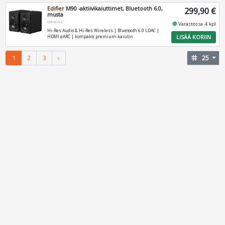
Edifier
M90 -aktiivikaiuttimet, Bluetooth 6.0,
299,90 €
musta
M90-BLACK
fiber_manual_record
Varastossa 4 kpl
Hi‑Res Audio & Hi‑Res Wireless | Bluetooth 6.0 LDAC |
LISÄÄ KORIIN
HDMI eARC | kompakti premium‑kaiutin
1
2
3
›
tag
25