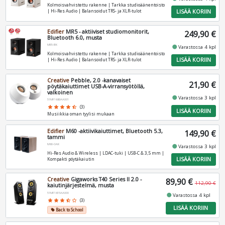
Kolmoisvahvistettu rakenne | Tarkka studioäänentoisto
LISÄÄ KORIIN
| Hi‑Res Audio | Balansoidut TRS- ja XLR‑tulot
Edifier
MR5 - aktiiviset studiomonitorit,
249,90 €
Bluetooth 6.0, musta
MR5-BK
fiber_manual_record
Varastossa 4 kpl
Kolmoisvahvistettu rakenne | Tarkka studioäänentoisto
LISÄÄ KORIIN
| Hi‑Res Audio | Balansoidut TRS- ja XLR‑tulot
Creative
Pebble, 2.0 -kanavaiset
21,90 €
pöytäkaiuttimet USB-A-virransyötöllä,
valkoinen
fiber_manual_record
Varastossa 3 kpl
51MF1680AA001
star
star
star
star
star_half
(3)
LISÄÄ KORIIN
Musiikkia oman tyylisi mukaan
Edifier
M60 -aktiivikaiuttimet, Bluetooth 5.3,
149,90 €
tammi
M60-OAK
fiber_manual_record
Varastossa 3 kpl
Hi‑Res Audio & Wireless | LDAC‑tuki | USB‑C & 3,5 mm |
LISÄÄ KORIIN
Kompakti pöytäkaiutin
Creative
Gigaworks T40 Series II 2.0 -
89,90 €
112,90 €
kaiutinjärjestelmä, musta
51MF1615AA000
fiber_manual_record
Varastossa 4 kpl
star
star
star
star_half
star_border
(3)
LISÄÄ KORIIN
Back to School
local_offer