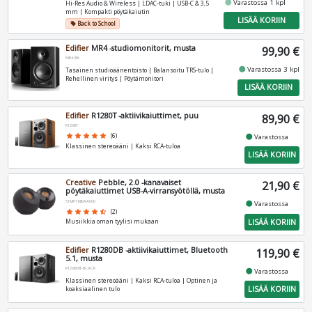
fiber_manual_record
Varastossa 1 kpl
Hi‑Res Audio & Wireless | LDAC‑tuki | USB‑C & 3,5
mm | Kompakti pöytäkaiutin
LISÄÄ KORIIN
Back to School
local_offer
Edifier
MR4 -studiomonitorit, musta
99,90 €
MR4-BK
fiber_manual_record
Varastossa 3 kpl
Tasainen studioäänentoisto | Balansoitu TRS‑tulo |
Rehellinen viritys | Pöytämonitori
LISÄÄ KORIIN
Edifier
R1280T -aktiivikaiuttimet, puu
89,90 €
R1280T
fiber_manual_record
star
star
star
star
star
(6)
Varastossa
Klassinen stereoääni | Kaksi RCA‑tuloa
LISÄÄ KORIIN
Creative
Pebble, 2.0 -kanavaiset
21,90 €
pöytäkaiuttimet USB-A-virransyötöllä, musta
51MF1680AA000
fiber_manual_record
Varastossa
star
star
star
star
star_half
(2)
LISÄÄ KORIIN
Musiikkia oman tyylisi mukaan
Edifier
R1280DB -aktiivikaiuttimet, Bluetooth
119,90 €
5.1, musta
R1280DB-BLACK
fiber_manual_record
Varastossa
Klassinen stereoääni | Kaksi RCA‑tuloa | Optinen ja
LISÄÄ KORIIN
koaksiaalinen tulo