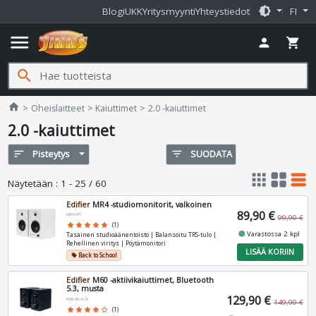
brightness_medium
Blogi
UKK
Yritysmyynti
Yhteystiedot
FI
menu
person
shopping_cart
search
Jimms.fi
home
Oheislaitteet
Kaiuttimet
2.0 -kaiuttimet
2.0 -kaiuttimet
sort
Pisteytys
filter_list
SUODATA
apps
grid_view
table_rows
Näytetään
:
1 - 25 / 60
Edifier
MR4 -studiomonitorit, valkoinen
89,90 €
MR4-WT
99,90 €
star
star
star
star
star
(1)
fiber_manual_record
Varastossa 2 kpl
Tasainen studioäänentoisto | Balansoitu TRS‑tulo |
Rehellinen viritys | Pöytämonitori
LISÄÄ KORIIN
Back to School
local_offer
Edifier
M60 -aktiivikaiuttimet, Bluetooth
5.3, musta
129,90 €
M60-BLACK
149,90 €
star
star
star
star
star_border
(1)