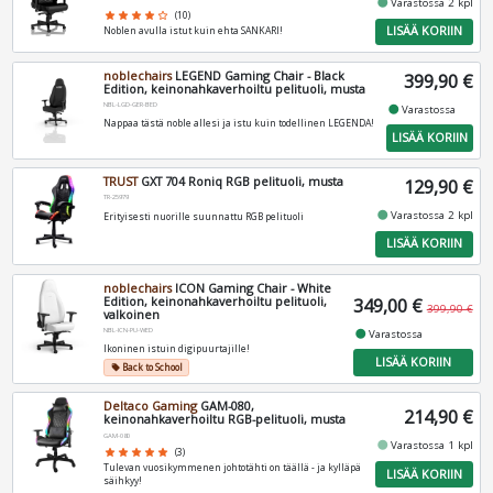
fiber_manual_record
Varastossa 2 kpl
star
star
star
star
star_border
(10)
LISÄÄ KORIIN
Noblen avulla istut kuin ehta SANKARI!
noblechairs
LEGEND Gaming Chair - Black
399,90 €
Edition, keinonahkaverhoiltu pelituoli, musta
NBL-LGD-GER-BED
fiber_manual_record
Varastossa
Nappaa tästä noble allesi ja istu kuin todellinen LEGENDA!
LISÄÄ KORIIN
TRUST
GXT 704 Roniq RGB pelituoli, musta
129,90 €
TR-25979
fiber_manual_record
Varastossa 2 kpl
Erityisesti nuorille suunnattu RGB pelituoli
LISÄÄ KORIIN
noblechairs
ICON Gaming Chair - White
Edition, keinonahkaverhoiltu pelituoli,
349,00 €
399,90 €
valkoinen
NBL-ICN-PU-WED
fiber_manual_record
Varastossa
Ikoninen istuin digipuurtajille!
LISÄÄ KORIIN
Back to School
local_offer
Deltaco Gaming
GAM-080,
214,90 €
keinonahkaverhoiltu RGB-pelituoli, musta
GAM-080
fiber_manual_record
Varastossa 1 kpl
star
star
star
star
star
(3)
Tulevan vuosikymmenen johtotähti on täällä - ja kylläpä
LISÄÄ KORIIN
säihkyy!