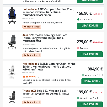
Noblen avulla istut kuin ehta SANKARI!
noblechairs
EPIC Compact Gaming Chair,
keinonahkaverhoiltu pelituoli,
156,90 €
249,90 €
musta/harmaa/sininen
NBL-ECC-PU-BLU
fiber_manual_record
Varastossa
Varaudu eeppiseen istuinelämykseen!
LISÄÄ KORIIN
Back to School
local_offer
Arozzi
Vernazza Gaming Chair Soft
Fabric, kangasverhoiltu pelituoli,
musta/harmaa
279,00 €
379,90 €
VERNAZZA-SFB-ASH
fiber_manual_record
Tulossa
Arozzi tarjoaa erinomaiset istuimet niin työhön
kuin pelaamiseen!
LISÄÄ KORIIN
Back to School
local_offer
noblechairs
LEGEND Gaming Chair - White
Edition, keinonahkaverhoiltu pelituoli,
384,90 €
valkoinen/musta
NBL-LGD-GER-WED
fiber_manual_record
Varastossa 1 kpl
star
star
star
star
star_border
(1)
Nappaa tästä noble allesi ja istu kuin todellinen
LISÄÄ KORIIN
LEGENDA!
ThunderX3
Solo 360, Modern Black
199,00 €
219,00 €
keinonahkaverhoiltu pelituoli, musta
TEGC-2083101.11
fiber_manual_record
Varastossa 2 kpl
Back to School
local_offer
LISÄÄ KORIIN