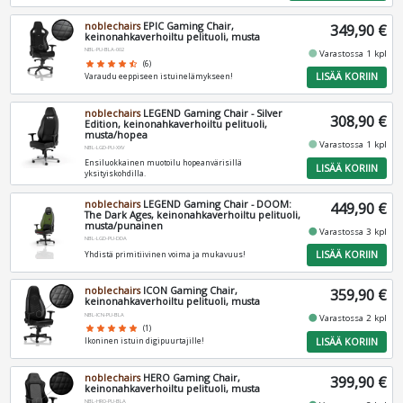
noblechairs
EPIC Gaming Chair,
349,90 €
keinonahkaverhoiltu pelituoli, musta
NBL-PU-BLA-002
fiber_manual_record
Varastossa 1 kpl
star
star
star
star
star_half
(6)
LISÄÄ KORIIN
Varaudu eeppiseen istuinelämykseen!
noblechairs
LEGEND Gaming Chair - Silver
308,90 €
Edition, keinonahkaverhoiltu pelituoli,
musta/hopea
fiber_manual_record
Varastossa 1 kpl
NBL-LGD-PU-XXV
Ensiluokkainen muotoilu hopeanvärisillä
LISÄÄ KORIIN
yksityiskohdilla.
noblechairs
LEGEND Gaming Chair - DOOM:
449,90 €
The Dark Ages, keinonahkaverhoiltu pelituoli,
musta/punainen
fiber_manual_record
Varastossa 3 kpl
NBL-LGD-PU-DDA
LISÄÄ KORIIN
Yhdistä primitiivinen voima ja mukavuus!
noblechairs
ICON Gaming Chair,
359,90 €
keinonahkaverhoiltu pelituoli, musta
NBL-ICN-PU-BLA
fiber_manual_record
Varastossa 2 kpl
star
star
star
star
star
(1)
LISÄÄ KORIIN
Ikoninen istuin digipuurtajille!
noblechairs
HERO Gaming Chair,
399,90 €
keinonahkaverhoiltu pelituoli, musta
NBL-HRO-PU-BLA