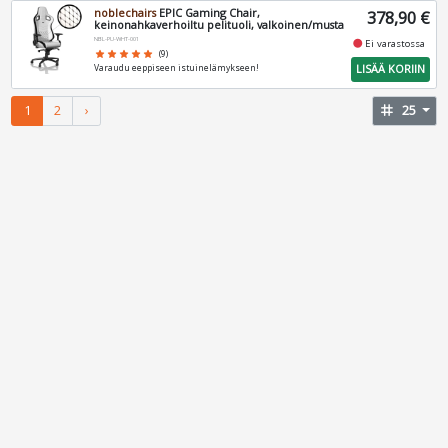
noblechairs
EPIC Gaming Chair,
378,90 €
keinonahkaverhoiltu pelituoli, valkoinen/musta
NBL-PU-WHT-001
fiber_manual_record
Ei varastossa
star
star
star
star
star
(9)
LISÄÄ KORIIN
Varaudu eeppiseen istuinelämykseen!
1
2
›
tag
25