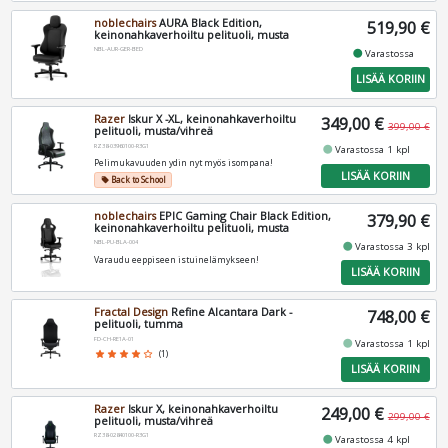
noblechairs
AURA Black Edition,
519,90 €
keinonahkaverhoiltu pelituoli, musta
NBL-AUR-GER-BED
fiber_manual_record
Varastossa
LISÄÄ KORIIN
Razer
Iskur X -XL, keinonahkaverhoiltu
349,00 €
399,00 €
pelituoli, musta/vihreä
RZ38-03960100-R3G1
fiber_manual_record
Varastossa 1 kpl
Pelimukavuuden ydin nyt myös isompana!
LISÄÄ KORIIN
Back to School
local_offer
noblechairs
EPIC Gaming Chair Black Edition,
379,90 €
keinonahkaverhoiltu pelituoli, musta
NBL-PU-BLA-004
fiber_manual_record
Varastossa 3 kpl
Varaudu eeppiseen istuinelämykseen!
LISÄÄ KORIIN
Fractal Design
Refine Alcantara Dark -
748,00 €
pelituoli, tumma
FD-CH-RE1A-01
fiber_manual_record
Varastossa 1 kpl
star
star
star
star
star_border
(1)
LISÄÄ KORIIN
Razer
Iskur X, keinonahkaverhoiltu
249,00 €
299,00 €
pelituoli, musta/vihreä
RZ38-02840100-R3G1
fiber_manual_record
Varastossa 4 kpl