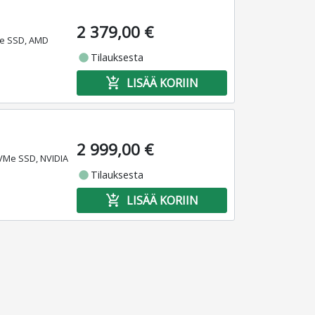
2 379,00 €
Me SSD, AMD
fiber_manual_record
Tilauksesta
add_shopping_cart
LISÄÄ KORIIN
2 999,00 €
VMe SSD, NVIDIA
fiber_manual_record
Tilauksesta
add_shopping_cart
LISÄÄ KORIIN