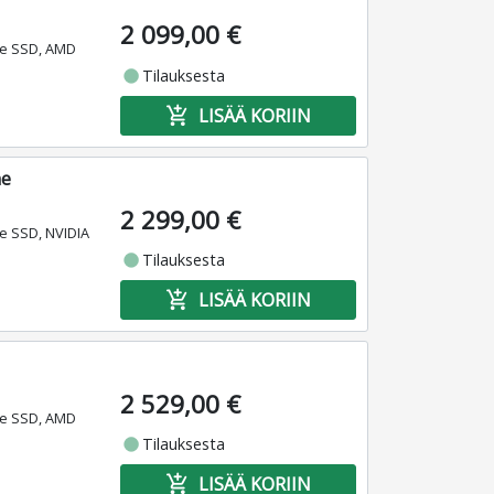
2 099,00 €
Me SSD, AMD
fiber_manual_record
Tilauksesta
add_shopping_cart
LISÄÄ KORIIN
ne
2 299,00 €
e SSD, NVIDIA
fiber_manual_record
Tilauksesta
add_shopping_cart
LISÄÄ KORIIN
2 529,00 €
Me SSD, AMD
fiber_manual_record
Tilauksesta
add_shopping_cart
LISÄÄ KORIIN