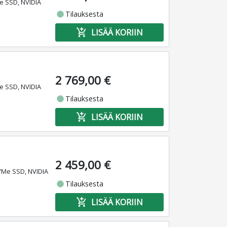
e SSD, NVIDIA
fiber_manual_record
Tilauksesta
add_shopping_cart
LISÄÄ KORIIN
2 769,00 €
e SSD, NVIDIA
fiber_manual_record
Tilauksesta
add_shopping_cart
LISÄÄ KORIIN
2 459,00 €
NVMe SSD, NVIDIA
fiber_manual_record
Tilauksesta
add_shopping_cart
LISÄÄ KORIIN