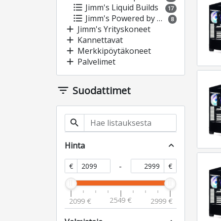
format_list_bulleted
Jimm's Liquid Builds
17
format_list_bulleted
Jimm's Powered by Asus
8
add
Jimm's Yrityskoneet
add
Kannettavat
add
Merkkipöytäkoneet
add
Palvelimet
filter_list
Suodattimet
search
Hinta
expand_less
-
€
€
2549 €
2099 €
2999 €