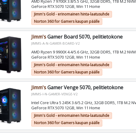
AMD Ryzen 7 9700X 3.8/5.5 GHz, 32GB DDR5, 1TB M.2 NVM
GeForce RTX 5070 12GB, Win 11 Home
Jimm's Gold - erinomainen hinta-laatusuhde
Norton 360 for Gamers kaupan päälle
Jimm's
Gamer Board 5070, pelitietokone
JIMMS-A-N-GAMER-BOARD-V2
AMD Ryzen 9 9900X 4.4/5.6 GHz, 32GB DDR5, 1TB M.2 NVM
GeForce RTX 5070 12GB, Win 11 Home
Jimm's Gold - erinomainen hinta-laatusuhde
Norton 360 for Gamers kaupan päälle
Jimm's
Gamer Venge 5070, pelitietokone
JIMMS-I-N-GAMER-VENGE-V2
Intel Core Ultra 5 245K 3.6/5.2 GHz, 32GB DDR5, 1TB M.2 
GeForce RTX 5070 12GB, Win 11 Home
Jimm's Gold - erinomainen hinta-laatusuhde
Norton 360 for Gamers kaupan päälle