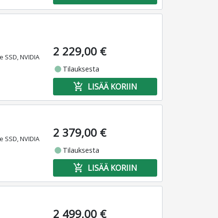
2 229,00 €
e SSD, NVIDIA
fiber_manual_record
Tilauksesta
add_shopping_cart
LISÄÄ KORIIN
2 379,00 €
e SSD, NVIDIA
fiber_manual_record
Tilauksesta
add_shopping_cart
LISÄÄ KORIIN
2 499,00 €