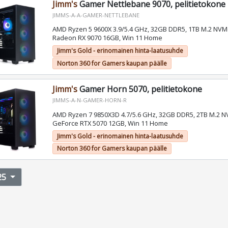
Jimm's
Gamer Nettlebane 9070, pelitietokone
JIMMS-A-A-GAMER-NETTLEBANE
AMD Ryzen 5 9600X 3.9/5.4 GHz, 32GB DDR5, 1TB M.2 NV
Radeon RX 9070 16GB, Win 11 Home
Jimm's Gold - erinomainen hinta-laatusuhde
Norton 360 for Gamers kaupan päälle
Jimm's
Gamer Horn 5070, pelitietokone
JIMMS-A-N-GAMER-HORN-R
AMD Ryzen 7 9850X3D 4.7/5.6 GHz, 32GB DDR5, 2TB M.2 N
GeForce RTX 5070 12GB, Win 11 Home
Jimm's Gold - erinomainen hinta-laatusuhde
Norton 360 for Gamers kaupan päälle
25