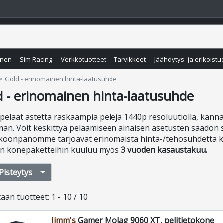
inen
Sim Racing
Verkkotuotteet
Tarvikkeet
Jäähdytys- ja erikoistu
Gold - erinomainen hinta-laatusuhde
d - erinomainen hinta-laatusuhde
 pelaat astetta raskaampia pelejä 1440p resoluutiolla, kan
n. Voit keskittyä pelaamiseen ainaisen asetusten säädön si
koonpanomme tarjoavat erinomaista hinta-/tehosuhdetta k
in konepaketteihin kuuluu myös
3 vuoden kasaustakuu.
Pisteytys
tään
tuotteet
:
1 - 10 / 10
Jimm's
Gamer Molag 9060 XT, pelitietokone