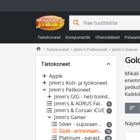
search
Tietokoneet
Komponentit
Oheislaitteet
Pelaam
Jimms.fi
home
Tietokoneet
Jimm's Pelikoneet
Jimm's Gamer
Gol
Tietokoneet
expand_less
Mikäli
add
Apple
enemmä
add
Jimm's Koti- ja työkoneet
peliko
expand_more
Jimm's Pelikoneet
Kaikki
add
Jimm's GtG - heti toimitettavissa
format_list_bulleted
Jimm's & AORUS Falcons
5
sort
format_list_bulleted
Jimm's & Corsair iCUE
1
expand_more
Jimm's Gamer
Näyte
format_list_bulleted
Silver - sujuvaan pelaamiseen edullisesti
3
format_list_bulleted
Gold - erinomainen hinta-laatusuhde
10
format_list_bulleted
Platinum - parasta suorituskykyä
28