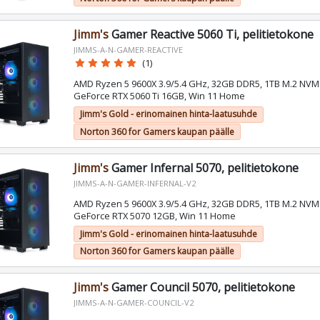
Jimm's
Gamer Reactive 5060 Ti, pelitietokone
JIMMS-A-N-GAMER-REACTIVE
star
star
star
star
star
(1)
AMD Ryzen 5 9600X 3.9/5.4 GHz, 32GB DDR5, 1TB M.2 NVM
GeForce RTX 5060 Ti 16GB, Win 11 Home
Jimm's Gold - erinomainen hinta-laatusuhde
Norton 360 for Gamers kaupan päälle
Jimm's
Gamer Infernal 5070, pelitietokone
JIMMS-A-N-GAMER-INFERNAL-V2
AMD Ryzen 5 9600X 3.9/5.4 GHz, 32GB DDR5, 1TB M.2 NVM
GeForce RTX 5070 12GB, Win 11 Home
Jimm's Gold - erinomainen hinta-laatusuhde
Norton 360 for Gamers kaupan päälle
Jimm's
Gamer Council 5070, pelitietokone
JIMMS-A-N-GAMER-COUNCIL-V2