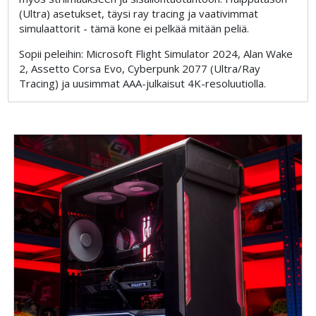
(Ultra) asetukset, täysi ray tracing ja vaativimmat
simulaattorit - tämä kone ei pelkää mitään peliä.
Sopii peleihin: Microsoft Flight Simulator 2024, Alan Wake
2, Assetto Corsa Evo, Cyberpunk 2077 (Ultra/Ray
Tracing) ja uusimmat AAA-julkaisut 4K-resoluutiolla.