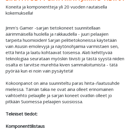
Koneita ja komponentteja yli 20 vuoden rautaisella
kokemuksella!
Jimm's Gamer -sarjan tietokoneet suunnitellaan
äärimmäisellä huolella ja rakkaudella - juuri pelaajien
tarpeita huomioiden! Sarjan pelitietokoneissa käytetään
vain Asusin emolevyjä ja näytönohjaimia varmistaen sen,
että hinta ja laatu kohtaavat toisensa. Alati kehittyvää
teknologiaa seurataan myöskin tiivisti ja tästä syystä niiden
osalta ei tarvitse murehtia kiven sammaloitumista - tätä
pyörää kun ei noin vain pysäytetä!
Kokoonpanot on aina suunniteltu paras hinta-/laatusuhde
mielessä. Tämän takia ne ovat aina olleet erinomainen
vaihtoehto pelaajille ja sarjan koneet ovatkin olleet jo
pitkään Suomessa pelaajien suosiossa.
Tekniset tiedot:
Komponenttilistaus