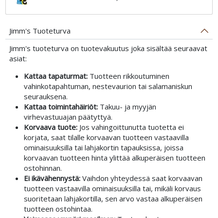
Jimm's Tuoteturva
Jimm's tuoteturva on tuotevakuutus joka sisältää seuraavat
asiat:
Kattaa tapaturmat:
Tuotteen rikkoutuminen
vahinkotapahtuman, nestevaurion tai salamaniskun
seurauksena.
Kattaa toimintahäiriöt:
Takuu- ja myyjän
virhevastuuajan päätyttyä.
Korvaava tuote:
Jos vahingoittunutta tuotetta ei
korjata, saat tilalle korvaavan tuotteen vastaavilla
ominaisuuksilla tai lahjakortin tapauksissa, joissa
korvaavan tuotteen hinta ylittää alkuperäisen tuotteen
ostohinnan.
Ei ikävähennystä:
Vaihdon yhteydessä saat korvaavan
tuotteen vastaavilla ominaisuuksilla tai, mikäli korvaus
suoritetaan lahjakortilla, sen arvo vastaa alkuperäisen
tuotteen ostohintaa.