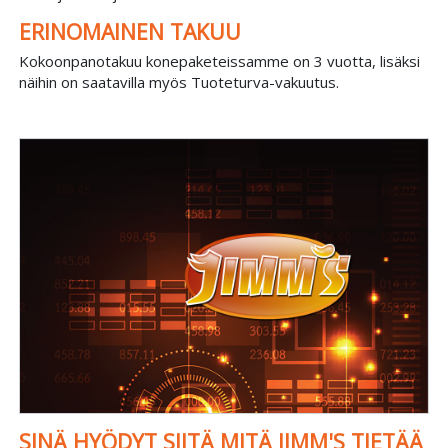
ERINOMAINEN TAKUU
Kokoonpanotakuu konepaketeissamme on 3 vuotta, lisäksi
näihin on saatavilla myös Tuoteturva-vakuutus.
SINÄ HYÖDYT SIITÄ MITÄ JIMM'S TIETÄÄ