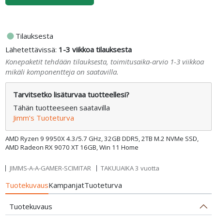
fiber_manual_record
Tilauksesta
Lähetettävissä:
1-3 viikkoa tilauksesta
Konepaketit tehdään tilauksesta, toimitusaika-arvio 1-3 viikkoa
mikäli komponentteja on saatavilla.
Tarvitsetko lisäturvaa tuotteellesi?
Tähän tuotteeseen saatavilla
Jimm’s Tuoteturva
AMD Ryzen 9 9950X 4.3/5.7 GHz, 32GB DDR5, 2TB M.2 NVMe SSD,
AMD Radeon RX 9070 XT 16GB, Win 11 Home
JIMMS-A-A-GAMER-SCIMITAR
TAKUUAIKA 3 vuotta
Tuotekuvaus
Kampanjat
Tuoteturva
Tuotekuvaus