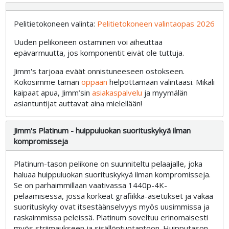
Pelitietokoneen valinta:
Pelitietokoneen valintaopas 2026
Uuden pelikoneen ostaminen voi aiheuttaa
epävarmuutta, jos komponentit eivät ole tuttuja.
Jimm's tarjoaa eväät onnistuneeseen ostokseen.
Kokosimme tämän
oppaan
helpottamaan valintaasi. Mikäli
kaipaat apua, Jimm’sin
asiakaspalvelu
ja myymälän
asiantuntijat auttavat aina mielellään!
Jimm's Platinum - huippuluokan suorituskykyä ilman
kompromisseja
Platinum-tason pelikone on suunniteltu pelaajalle, joka
haluaa huippuluokan suorituskykyä ilman kompromisseja.
Se on parhaimmillaan vaativassa 1440p-4K-
pelaamisessa, jossa korkeat grafiikka-asetukset ja vakaa
suorituskyky ovat itsestäänselvyys myös uusimmissa ja
raskaimmissa peleissä. Platinum soveltuu erinomaisesti
myös striimaukseen ja sisällöntuotantoon. Huipputason