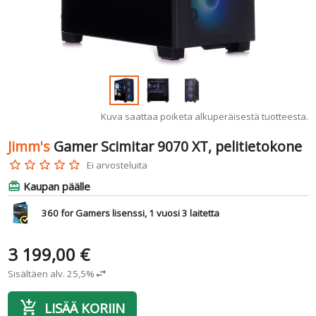
Kuva saattaa poiketa alkuperäisestä tuotteesta.
Jimm's
Gamer Scimitar 9070 XT, pelitietokone
star_border
star_border
star_border
star_border
star_border
Ei arvosteluita
Kaupan päälle
card_giftcard
360 for Gamers lisenssi, 1 vuosi 3 laitetta
3 199,00 €
Sisältäen alv. 25,5%
swap_horiz
add_shopping_cart
LISÄÄ KORIIN