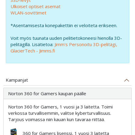
SSD-levyt
Ulkoiset optiset asemat
WLAN-sovittimet
*Asentamisesta konepakettiin ei veloiteta erikseen.
Voit myös tuunata uuden pelitietokoneesi hienolla 3D-
pelitägillä. Lisätietoa:
Jimm's Personoitu 3D-pelitägi,
GlacierTech - Jimms.fi
Kampanjat
Norton 360 for Gamers kaupan päälle
Norton 360 for Gamers, 1 vuosi ja 3 laitetta. Toimi
verkossa turvallisemmin, valitse kyberturvallisuus.
Tarjous voimassa niin kauan kun tavaraa riittää.
360 for Gamers lisenssi, 1 vuosi 3 laitetta