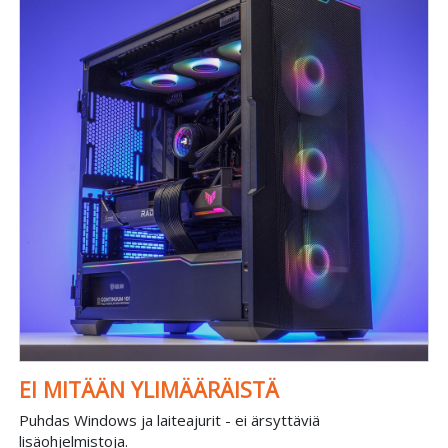
EI MITÄÄN YLIMÄÄRÄISTÄ
Puhdas Windows ja laiteajurit - ei ärsyttäviä
lisäohjelmistoja.