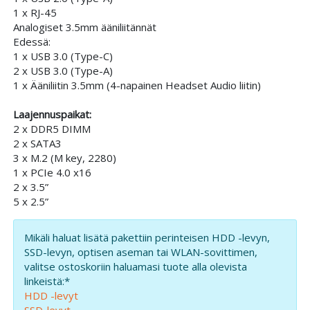
1 x RJ-45
Analogiset 3.5mm ääniliitännät
Edessä:
1 x USB 3.0 (Type-C)
2 x USB 3.0 (Type-A)
1 x Ääniliitin 3.5mm (4-napainen Headset Audio liitin)
Laajennuspaikat:
2 x DDR5 DIMM
2 x SATA3
3 x M.2 (M key, 2280)
1 x PCIe 4.0 x16
2 x 3.5”
5 x 2.5”
Mikäli haluat lisätä pakettiin perinteisen HDD -levyn,
SSD-levyn, optisen aseman tai WLAN-sovittimen,
valitse ostoskoriin haluamasi tuote alla olevista
linkeistä:*
HDD -levyt