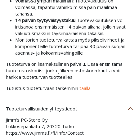
Voimassa ympäri maailman:
Tuotevakuutus on
voimassa, tapahtui vahinko missä päin maailmaa
tahansa.
14 päivän tyytyväisyystakuu
Tuotevakuutuksen voi
irtisanoa ensimmäisten 14 päivän aikana, jolloin saat
vakuutusmaksun täysimääräisenä takaisin.
Monitorien tuoteturva kattaa myös pikselivirheet ja
komponenteille tuoteturva tarjoaa 30 päivän suojan
asennus- ja kokoamisvahingoille
Tuoteturva on lisämaksullinen palvelu. Lisää ensin tämä
tuote ostoskoriisi, jonka jälkeen ostoskorin kautta voit
hankkia tuoteturvan tuotteellesi.
Tutustus tuoteturvaan tarkemmin
täällä
Tuoteturvallisuuden yhteystiedot
Jimm's PC-Store Oy
Lukkosepänkatu 7, 20320 Turku
https://www.jimms.fi/fi/Info/Contact