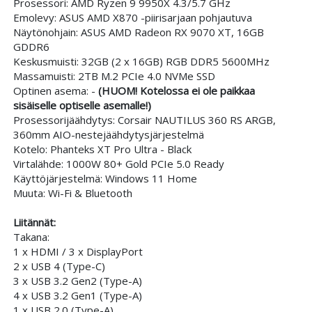
Prosessori: AMD Ryzen 9 9950X 4.3/5.7 GHz
Emolevy: ASUS AMD X870 -piirisarjaan pohjautuva
Näytönohjain:
ASUS AMD Radeon RX 9070 XT, 16GB
GDDR6
Keskusmuisti: 32GB (2 x 16GB) RGB DDR5 5600MHz
Massamuisti: 2TB M.2 PCIe 4.0 NVMe SSD
Optinen asema: -
(HUOM! Kotelossa ei ole paikkaa
sisäiselle optiselle asemalle!)
Prosessorijäähdytys: Corsair NAUTILUS 360 RS ARGB,
360mm AIO-nestejäähdytysjärjestelmä
Kotelo:
Phanteks XT Pro Ultra - Black
Virtalähde: 1000W 80+ Gold PCIe 5.0 Ready
Käyttöjärjestelmä: Windows 11 Home
Muuta: Wi-Fi & Bluetooth
Liitännät:
Takana:
1 x HDMI / 3 x DisplayPort
2 x USB 4 (Type-C)
3 x USB 3.2 Gen2 (Type-A)
4 x USB 3.2 Gen1 (Type-A)
1 x USB 2.0 (Type-A)