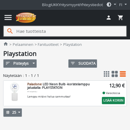
brightness_medium
Blogi
UKK
Yritysmyynti
Yhteystiedot
FI
menu
person
shopping_cart
search
Jimms.fi
home
Pelaaminen
Fanituotteet
Playstation
Playstation
sort
Pisteytys
filter_list
SUODATA
apps
grid_view
table_rows
Näytetään
:
1 - 1 / 1
Paladone
LED Neon Bulb -koristelamppu
12,90 €
jalustalla- PLAYSTATION
PP14062PSEU
fiber_manual_record
Varastossa
Lamppu mitä ei halua sammuttaa!
LISÄÄ KORIIN
tag
25