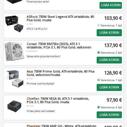
Ylivoimainen teho!
LISÄÄ KORIIN
ASRock
750W Steel Legend ATX virtalähde, 80
103,90 €
Plus Gold, musta
SL-750G
fiber_manual_record
Varastossa 1 kpl
ATX 3.1 & PCI-e 5.1
LISÄÄ KORIIN
Corsair
750W RM750e (2025), ATX 3.1
137,90 €
virtalähde, PCIe 5.1, 80 Plus Gold, valkoinen
CP-9020292-EU
fiber_manual_record
Varastossa 2 kpl
Vakaa teho järjestelmällesi!
LISÄÄ KORIIN
Asus
750W Prime Gold, ATX-virtalähde, 80 Plus
126,90 €
Gold, valkoinen/musta
AP-750G
fiber_manual_record
Varastossa 1 kpl
Priimaa suorituskykyä!
LISÄÄ KORIIN
Chieftec
750W VEGA M, ATX 3.1 virtalähde,
97,90 €
PCIe 5.1, 80 Plus Gold, musta
PPG-750-C
fiber_manual_record
Varastossa 2 kpl
Virtaa johon voit luottaa!
LISÄÄ KORIIN
Phanteks
750W AMP GH - White, ATX-virtalähde,