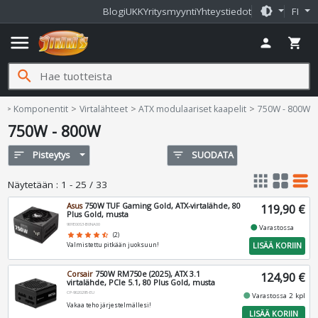
brightness_medium
Blogi
UKK
Yritysmyynti
Yhteystiedot
FI
menu
person
shopping_cart
search
Jimms.fi
e
Komponentit
Virtalähteet
ATX modulaariset kaapelit
750W - 800W
750W - 800W
sort
Pisteytys
filter_list
SUODATA
apps
grid_view
table_rows
Näytetään
:
1 - 25 / 33
Asus
750W TUF Gaming Gold, ATX-virtalähde, 80
119,90 €
Plus Gold, musta
90YE00S3-B0NA00
fiber_manual_record
Varastossa
star
star
star
star
star_half
(2)
LISÄÄ KORIIN
Valmistettu pitkään juoksuun!
Corsair
750W RM750e (2025), ATX 3.1
124,90 €
virtalähde, PCIe 5.1, 80 Plus Gold, musta
CP-9020295-EU
fiber_manual_record
Varastossa 2 kpl
Vakaa teho järjestelmällesi!
LISÄÄ KORIIN