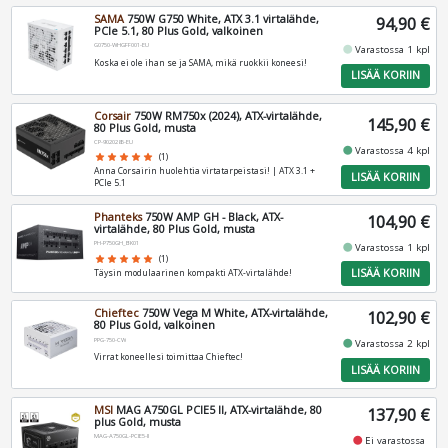
SAMA
750W G750 White, ATX 3.1 virtalähde,
94,90 €
PCIe 5.1, 80 Plus Gold, valkoinen
G0750-WHGFF001-EU
fiber_manual_record
Varastossa 1 kpl
Koska ei ole ihan se ja SAMA, mikä ruokkii koneesi!
LISÄÄ KORIIN
Corsair
750W RM750x (2024), ATX-virtalähde,
145,90 €
80 Plus Gold, musta
CP-9020285-EU
fiber_manual_record
Varastossa 4 kpl
star
star
star
star
star
(1)
Anna Corsairin huolehtia virtatarpeistasi! | ATX 3.1 +
LISÄÄ KORIIN
PCIe 5.1
Phanteks
750W AMP GH - Black, ATX-
104,90 €
virtalähde, 80 Plus Gold, musta
PH-P750GH_BK01
fiber_manual_record
Varastossa 1 kpl
star
star
star
star
star
(1)
LISÄÄ KORIIN
Täysin modulaarinen kompakti ATX-virtalähde!
Chieftec
750W Vega M White, ATX-virtalähde,
102,90 €
80 Plus Gold, valkoinen
PPG-750-CW
fiber_manual_record
Varastossa 2 kpl
Virrat koneellesi toimittaa Chieftec!
LISÄÄ KORIIN
MSI
MAG A750GL PCIE5 II, ATX-virtalähde, 80
137,90 €
plus Gold, musta
MAG-A750GL-PCIE5-II
fiber_manual_record
Ei varastossa