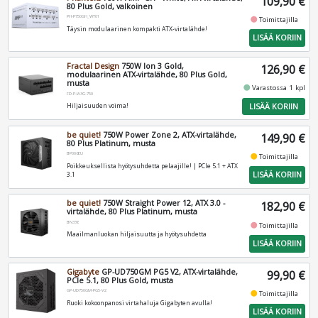
109,90 €
80 Plus Gold, valkoinen
PH-P750GH_WT01
fiber_manual_record
Toimittajilla
Täysin modulaarinen kompakti ATX-virtalähde!
LISÄÄ KORIIN
Fractal Design
750W Ion 3 Gold,
126,90 €
modulaarinen ATX-virtalähde, 80 Plus Gold,
musta
fiber_manual_record
Varastossa 1 kpl
FD-P-IA3G-750
LISÄÄ KORIIN
Hiljaisuuden voima!
be quiet!
750W Power Zone 2, ATX-virtalähde,
149,90 €
80 Plus Platinum, musta
BP006EU
fiber_manual_record
Toimittajilla
Poikkeuksellista hyötysuhdetta pelaajille! | PCIe 5.1 + ATX
LISÄÄ KORIIN
3.1
be quiet!
750W Straight Power 12, ATX 3.0 -
182,90 €
virtalähde, 80 Plus Platinum, musta
BN336
fiber_manual_record
Toimittajilla
Maailmanluokan hiljaisuutta ja hyötysuhdetta
LISÄÄ KORIIN
Gigabyte
GP-UD750GM PG5 V2, ATX-virtalähde,
99,90 €
PCIe 5.1, 80 Plus Gold, musta
GP-UD750GM-PG5-V2
fiber_manual_record
Toimittajilla
Ruoki kokoonpanosi virtahaluja Gigabyten avulla!
LISÄÄ KORIIN