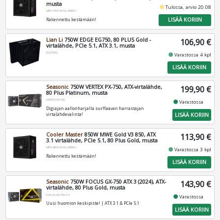
musta
fiber_manual_record
Tulossa, arvio 20.08
MPX-7503-AFAG-2EBEU
LISÄÄ KORIIN
Rakennettu kestämään!
Lian Li
750W EDGE EG750, 80 PLUS Gold -
106,90 €
virtalähde, PCIe 5.1, ATX 3.1, musta
EG0750G
fiber_manual_record
Varastossa 4 kpl
LISÄÄ KORIIN
Seasonic
750W VERTEX PX-750, ATX-virtalähde,
199,90 €
80 Plus Platinum, musta
VERTEX-PX-750
fiber_manual_record
Varastossa
Digiajan aallonharjalla surffaavan harrastajan
LISÄÄ KORIIN
virtalähdevalinta!
Cooler Master
850W MWE Gold V3 850, ATX
113,90 €
3.1 virtalähde, PCIe 5.1, 80 Plus Gold, musta
MPX-8503-AFAG-2EBEU
fiber_manual_record
Varastossa 3 kpl
Rakennettu kestämään!
LISÄÄ KORIIN
Seasonic
750W FOCUS GX-750 ATX 3 (2024), ATX-
143,90 €
virtalähde, 80 Plus Gold, musta
FOCUS-GX-750-V4
fiber_manual_record
Varastossa
Uusi huomion keskipiste! | ATX 3.1 & PCIe 5.1
LISÄÄ KORIIN