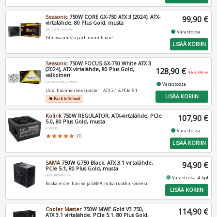
Seasonic
750W CORE GX-750 ATX 3 (2024), ATX-
99,90 €
virtalähde, 80 Plus Gold, musta
SRP-CGX751-A5A32SF
fiber_manual_record
Varastossa
Ydinosaamista parhaimmillaan!
LISÄÄ KORIIN
Seasonic
750W FOCUS GX-750 White ATX 3
(2024), ATX-virtalähde, 80 Plus Gold,
128,90 €
159,90 €
valkoinen
FOCUS-GX-750-V4-WHITE
fiber_manual_record
Varastossa
Uusi huomion keskipiste! | ATX 3.1 & PCIe 5.1
LISÄÄ KORIIN
Back to School
local_offer
Kolink
750W REGULATOR, ATX-virtalähde, PCIe
107,90 €
5.0, 80 Plus Gold, musta
KL-R750FG
fiber_manual_record
Varastossa
star
star
star
star
star
(1)
LISÄÄ KORIIN
SAMA
750W G750 Black, ATX 3.1 virtalähde,
94,90 €
PCIe 5.1, 80 Plus Gold, musta
G0750-BKGFF001-EU
fiber_manual_record
Varastossa 4 kpl
Koska ei ole ihan se ja SAMA, mikä ruokkii koneesi!
LISÄÄ KORIIN
Cooler Master
750W MWE Gold V3 750,
114,90 €
ATX 3.1 virtalähde, PCIe 5.1, 80 Plus Gold,