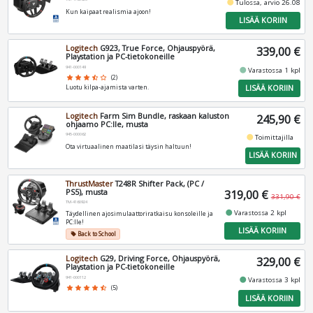
fiber_manual_record
Tulossa, arvio 26.08
Kun kaipaat realismia ajoon!
LISÄÄ KORIIN
Logitech
G923, True Force, Ohjauspyörä,
339,00 €
Playstation ja PC-tietokoneille
941-000149
fiber_manual_record
Varastossa 1 kpl
star
star
star
star_half
star_border
(2)
LISÄÄ KORIIN
Luotu kilpa-ajamista varten.
Logitech
Farm Sim Bundle, raskaan kaluston
245,90 €
ohjaamo PC:lle, musta
945-000062
fiber_manual_record
Toimittajilla
Ota virtuaalinen maatilasi täysin haltuun!
LISÄÄ KORIIN
ThrustMaster
T248R Shifter Pack, (PC /
PS5), musta
319,00 €
331,90 €
TM-4160924
fiber_manual_record
Varastossa 2 kpl
Täydellinen ajosimulaattoriratkaisu konsoleille ja
PC:lle!
LISÄÄ KORIIN
Back to School
local_offer
Logitech
G29, Driving Force, Ohjauspyörä,
329,00 €
Playstation ja PC-tietokoneille
941-000112
fiber_manual_record
Varastossa 3 kpl
star
star
star
star
star_half
(5)
LISÄÄ KORIIN