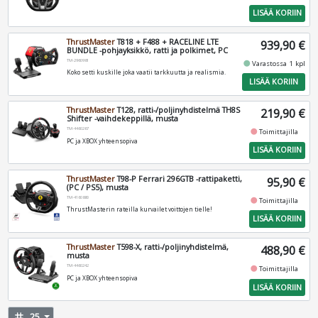
LISÄÄ KORIIN
ThrustMaster
T818 + F488 + RACELINE LTE
939,90 €
BUNDLE -pohjayksikkö, ratti ja polkimet, PC
TM-2960981
fiber_manual_record
Varastossa 1 kpl
Koko setti kuskille joka vaatii tarkkuutta ja realismia.
LISÄÄ KORIIN
ThrustMaster
T128, ratti-/poljinyhdistelmä TH8S
219,90 €
Shifter -vaihdekeppillä, musta
TM-4460267
fiber_manual_record
Toimittajilla
PC ja XBOX yhteensopiva
LISÄÄ KORIIN
ThrustMaster
T98-P Ferrari 296GTB -rattipaketti,
95,90 €
(PC / PS5), musta
TM-4160880
fiber_manual_record
Toimittajilla
ThrustMasterin rateilla kurvailet voittojen tielle!
LISÄÄ KORIIN
ThrustMaster
T598-X, ratti-/poljinyhdistelmä,
488,90 €
musta
TM-4460242
fiber_manual_record
Toimittajilla
PC ja XBOX yhteensopiva
LISÄÄ KORIIN
tag
25