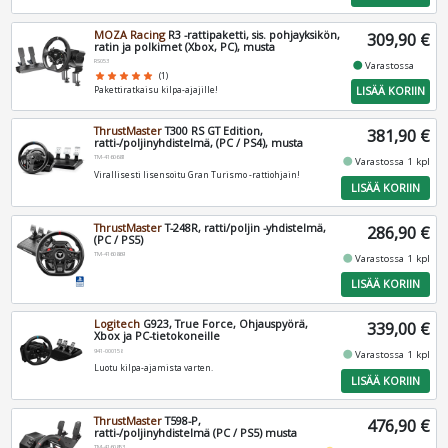
MOZA Racing
R3 -rattipaketti, sis. pohjayksikön,
309,90 €
ratin ja polkimet (Xbox, PC), musta
RS053
fiber_manual_record
Varastossa
star
star
star
star
star
(1)
LISÄÄ KORIIN
Pakettiratkaisu kilpa-ajajille!
ThrustMaster
T300 RS GT Edition,
381,90 €
ratti-/poljinyhdistelmä, (PC / PS4), musta
TM-4160681
fiber_manual_record
Varastossa 1 kpl
Virallisesti lisensoitu Gran Turismo -rattiohjain!
LISÄÄ KORIIN
ThrustMaster
T-248R, ratti/poljin -yhdistelmä,
286,90 €
(PC / PS5)
TM-4160869
fiber_manual_record
Varastossa 1 kpl
LISÄÄ KORIIN
Logitech
G923, True Force, Ohjauspyörä,
339,00 €
Xbox ja PC-tietokoneille
941-000158
fiber_manual_record
Varastossa 1 kpl
Luotu kilpa-ajamista varten.
LISÄÄ KORIIN
ThrustMaster
T598-P,
476,90 €
ratti-/poljinyhdistelmä (PC / PS5) musta
TM-4160853