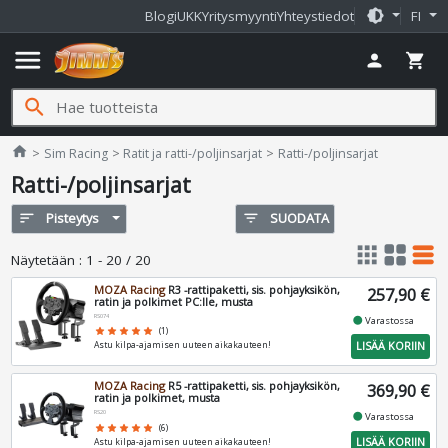
brightness_medium
Blogi
UKK
Yritysmyynti
Yhteystiedot
FI
menu
person
shopping_cart
search
Jimms.fi
home
Sim Racing
Ratit ja ratti-/poljinsarjat
Ratti-/poljinsarjat
Ratti-/poljinsarjat
sort
Pisteytys
filter_list
SUODATA
apps
grid_view
table_rows
Näytetään
:
1 - 20 / 20
MOZA Racing
R3 -rattipaketti, sis. pohjayksikön,
257,90 €
ratin ja polkimet PC:lle, musta
RS074
fiber_manual_record
Varastossa
star
star
star
star
star
(1)
LISÄÄ KORIIN
Astu kilpa-ajamisen uuteen aikakauteen!
MOZA Racing
R5 -rattipaketti, sis. pohjayksikön,
369,90 €
ratin ja polkimet, musta
RS20
fiber_manual_record
Varastossa
star
star
star
star
star
(6)
LISÄÄ KORIIN
Astu kilpa-ajamisen uuteen aikakauteen!