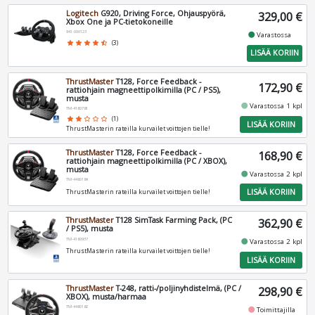
Logitech
G920, Driving Force, Ohjauspyörä,
329,00 €
Xbox One ja PC-tietokoneille
941-000123
fiber_manual_record
Varastossa
star
star
star
star
star_half
(3)
LISÄÄ KORIIN
ThrustMaster
T128, Force Feedback -
172,90 €
rattiohjain magneettipolkimilla (PC / PS5),
musta
fiber_manual_record
Varastossa 1 kpl
TM-4160781
star
star
star_border
star_border
star_border
(1)
LISÄÄ KORIIN
ThrustMasterin rateilla kurvailet voittojen tielle!
ThrustMaster
T128, Force Feedback -
168,90 €
rattiohjain magneettipolkimilla (PC / XBOX),
musta
fiber_manual_record
Varastossa 2 kpl
TM-4460184
LISÄÄ KORIIN
ThrustMasterin rateilla kurvailet voittojen tielle!
ThrustMaster
T128 SimTask Farming Pack, (PC
362,90 €
/ PS5), musta
TM-4160937
fiber_manual_record
Varastossa 2 kpl
ThrustMasterin rateilla kurvailet voittojen tielle!
LISÄÄ KORIIN
ThrustMaster
T-248, ratti-/poljinyhdistelmä, (PC /
298,90 €
XBOX), musta/harmaa
TM-4460182
fiber_manual_record
Toimittajilla