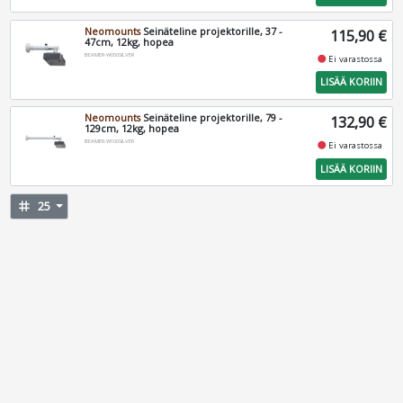
Neomounts
Seinäteline projektorille, 37 -
115,90 €
47cm, 12kg, hopea
BEAMER-W050SILVER
fiber_manual_record
Ei varastossa
LISÄÄ KORIIN
Neomounts
Seinäteline projektorille, 79 -
132,90 €
129cm, 12kg, hopea
BEAMER-W100SILVER
fiber_manual_record
Ei varastossa
LISÄÄ KORIIN
tag
25