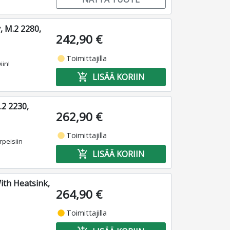
 M.2 2280,
242,90 €
fiber_manual_record
Toimittajilla
iin!
add_shopping_cart
LISÄÄ KORIIN
2 2230,
262,90 €
fiber_manual_record
Toimittajilla
rpeisiin
add_shopping_cart
LISÄÄ KORIIN
h Heatsink,
264,90 €
fiber_manual_record
Toimittajilla