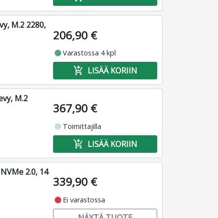
y, M.2 2280,
206,90 €
fiber_manual_record
Varastossa 4 kpl
add_shopping_cart
LISÄÄ KORIIN
vy, M.2
367,90 €
fiber_manual_record
Toimittajilla
add_shopping_cart
LISÄÄ KORIIN
 NVMe 2.0, 14
339,90 €
fiber_manual_record
Ei varastossa
NÄYTÄ TUOTE