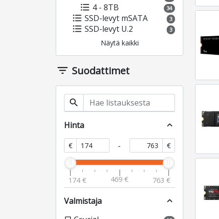
format_list_bulleted
4 - 8TB
34
format_list_bulleted
SSD-levyt mSATA
3
format_list_bulleted
SSD-levyt U.2
3
Näytä kaikki
filter_list
Suodattimet
search
Hinta
expand_less
-
€
€
469 €
174 €
763 €
Valmistaja
expand_less