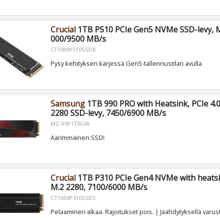
Crucial
1TB P510 PCIe Gen5 NVMe SSD-levy, M
000/9500 MB/s
CT1000P510SSD8
Pysy kehityksen kärjessä Gen5-tallennustilan avulla
Samsung
1TB 990 PRO with Heatsink, PCIe 4
2280 SSD-levy, 7450/6900 MB/s
MZ-V9P1T0GW
Äärimmäinen SSD!
Crucial
1TB P310 PCIe Gen4 NVMe with heatsi
M.2 2280, 7100/6000 MB/s
CT1000P310SSD5
Pelaaminen alkaa. Rajoitukset pois. | Jäähdytyksellä varust