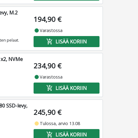
vy, M.2
194,90 €
fiber_manual_record
Varastossa
ten pelaat.
add_shopping_cart
LISÄÄ KORIIN
0 x2, NVMe
234,90 €
fiber_manual_record
Varastossa
add_shopping_cart
LISÄÄ KORIIN
0 SSD-levy,
245,90 €
fiber_manual_record
Tulossa, arvio 13.08
add_shopping_cart
LISÄÄ KORIIN