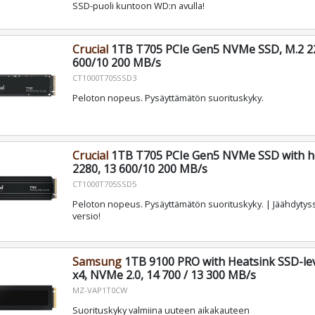
SSD-puoli kuntoon WD:n avulla!
Crucial
1TB T705 PCIe Gen5 NVMe SSD, M.2 22
600/10 200 MB/s
CT1000T705SSD3
Peloton nopeus. Pysäyttämätön suorituskyky.
Crucial
1TB T705 PCIe Gen5 NVMe SSD with he
2280, 13 600/10 200 MB/s
CT1000T705SSD5
Peloton nopeus. Pysäyttämätön suorituskyky. | Jäähdytyssii
versio!
Samsung
1TB 9100 PRO with Heatsink SSD-lev
x4, NVMe 2.0, 14 700 / 13 300 MB/s
MZ-VAP1T0CW
Suorituskyky valmiina uuteen aikakauteen