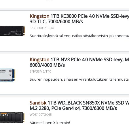
Kingston
1TB KC3000 PCIe 4.0 NVMe SSD-levy,
3D TLC, 7000/6000 MB/s
SKC3000S/1024G
Suorituskykyistä tallennustilaa pöytäkoneisiin ja kannettav
Kingston
1TB NV3 PCIe 4.0 NVMe SSD-levy, M.
6000/4000 MB/s
SNV3SM3/1T0
Suuren nopeuden, alhaisen virrankulutuksen tallennusta
Sandisk
1TB WD_BLACK SN850X NVMe SSD Wit
M.2 2280, PCIe Gen4 x4, 7300/6300 MB/s
WDS100T2XHE
Äärimmäinen X-kerroin!