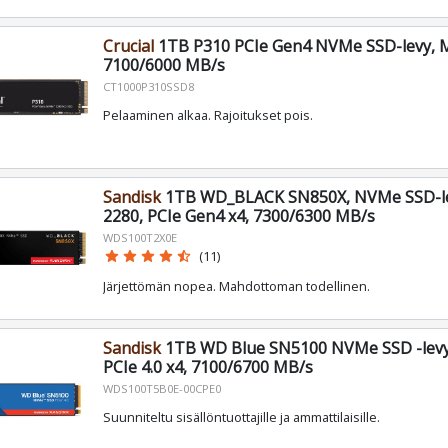
Crucial
1TB P310 PCIe Gen4 NVMe SSD-levy, M
7100/6000 MB/s
CT1000P310SSD8
Pelaaminen alkaa. Rajoitukset pois.
Sandisk
1TB WD_BLACK SN850X, NVMe SSD-le
2280, PCIe Gen4 x4, 7300/6300 MB/s
WDS100T2X0E
star
star
star
star
star_half
(11)
Järjettömän nopea. Mahdottoman todellinen.
Sandisk
1TB WD Blue SN5100 NVMe SSD -levy,
PCIe 4.0 x4, 7100/6700 MB/s
WDS100T5B0E-00CPE0
Suunniteltu sisällöntuottajille ja ammattilaisille.