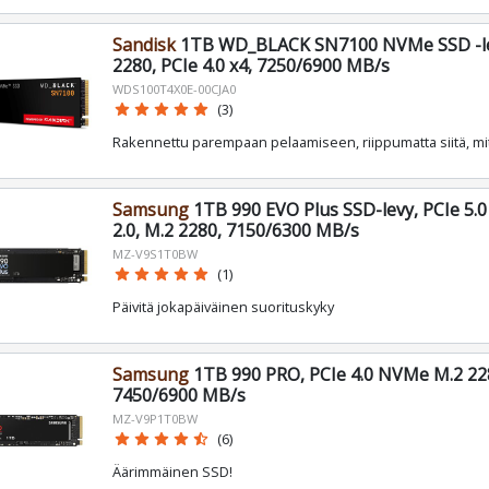
Sandisk
1TB WD_BLACK SN7100 NVMe SSD -le
2280, PCIe 4.0 x4, 7250/6900 MB/s
WDS100T4X0E-00CJA0
star
star
star
star
star
(3)
Rakennettu parempaan pelaamiseen, riippumatta siitä, mi
Samsung
1TB 990 EVO Plus SSD-levy, PCIe 5.
2.0, M.2 2280, 7150/6300 MB/s
MZ-V9S1T0BW
star
star
star
star
star
(1)
Päivitä jokapäiväinen suorituskyky
Samsung
1TB 990 PRO, PCIe 4.0 NVMe M.2 228
7450/6900 MB/s
MZ-V9P1T0BW
star
star
star
star
star_half
(6)
Äärimmäinen SSD!