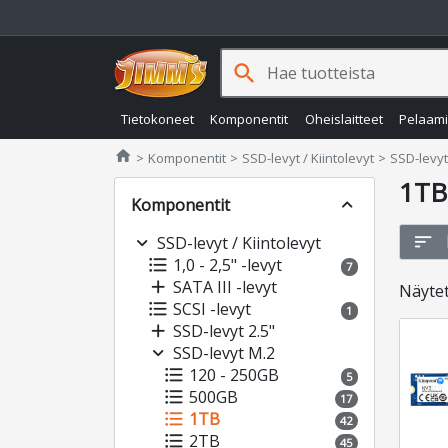
search
Tietokoneet
Komponentit
Oheislaitteet
Pelaam
Jimms.fi
home
Komponentit
SSD-levyt / Kiintolevyt
SSD-levyt
1TB
Komponentit
expand_less
sort
expand_more
SSD-levyt / Kiintolevyt
format_list_bulleted
1,0 - 2,5" -levyt
7
add
SATA III -levyt
Näyte
format_list_bulleted
SCSI -levyt
1
add
SSD-levyt 2.5"
expand_more
SSD-levyt M.2
format_list_bulleted
120 - 250GB
5
format_list_bulleted
500GB
17
format_list_bulleted
1TB
42
format_list_bulleted
2TB
45