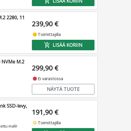
add_shopping_cart
LISÄÄ KORIIN
.2 2280, 11
239,90 €
fiber_manual_record
Toimittajilla
add_shopping_cart
LISÄÄ KORIIN
.0 NVMe M.2
299,90 €
fiber_manual_record
Ei varastossa
NÄYTÄ TUOTE
nk SSD-levy,
191,90 €
fiber_manual_record
Toimittajilla
ettu malli!