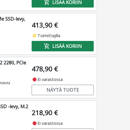
add_shopping_cart
LISÄÄ KORIIN
 SSD-levy,
413,90 €
fiber_manual_record
Toimittajilla
add_shopping_cart
LISÄÄ KORIIN
2 2280, PCIe
478,90 €
fiber_manual_record
Ei varastossa
mmäistä
NÄYTÄ TUOTE
D -levy, M.2
218,90 €
fiber_manual_record
Ei varastossa