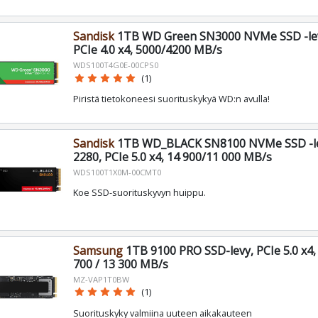
Sandisk
1TB WD Green SN3000 NVMe SSD -lev
PCIe 4.0 x4, 5000/4200 MB/s
WDS100T4G0E-00CPS0
star
star
star
star
star
(1)
Piristä tietokoneesi suorituskykyä WD:n avulla!
Sandisk
1TB WD_BLACK SN8100 NVMe SSD -le
2280, PCIe 5.0 x4, 14 900/11 000 MB/s
WDS100T1X0M-00CMT0
Koe SSD-suorituskyvyn huippu.
Samsung
1TB 9100 PRO SSD-levy, PCIe 5.0 x4,
700 / 13 300 MB/s
MZ-VAP1T0BW
star
star
star
star
star
(1)
Suorituskyky valmiina uuteen aikakauteen