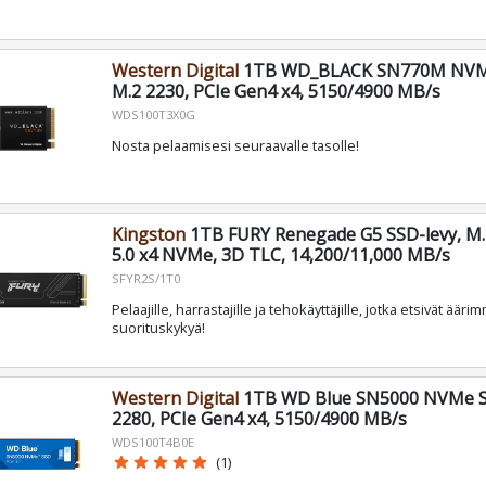
Western Digital
1TB WD_BLACK SN770M NVMe
M.2 2230, PCIe Gen4 x4, 5150/4900 MB/s
WDS100T3X0G
Nosta pelaamisesi seuraavalle tasolle!
Kingston
1TB FURY Renegade G5 SSD-levy, M.
5.0 x4 NVMe, 3D TLC, 14,200/11,000 MB/s
SFYR2S/1T0
Pelaajille, harrastajille ja tehokäyttäjille, jotka etsivät ääri
suorituskykyä!
Western Digital
1TB WD Blue SN5000 NVMe SS
2280, PCIe Gen4 x4, 5150/4900 MB/s
WDS100T4B0E
star
star
star
star
star
(1)