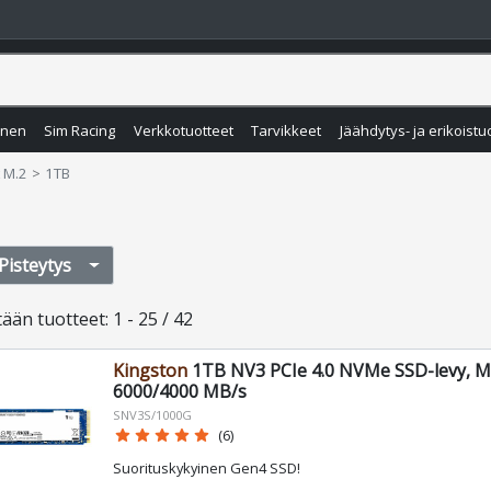
inen
Sim Racing
Verkkotuotteet
Tarvikkeet
Jäähdytys- ja erikoistu
 M.2
1TB
Pisteytys
tään
tuotteet
:
1 - 25 / 42
Kingston
1TB NV3 PCIe 4.0 NVMe SSD-levy, M.
6000/4000 MB/s
SNV3S/1000G
star
star
star
star
star
(6)
Suorituskykyinen Gen4 SSD!