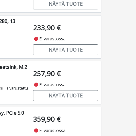
NÄYTÄ TUOTE
80, 13
233,90 €
fiber_manual_record
Ei varastossa
NÄYTÄ TUOTE
atsink, M.2
257,90 €
fiber_manual_record
Ei varastossa
lillä varustettu
NÄYTÄ TUOTE
y, PCIe 5.0
359,90 €
fiber_manual_record
Ei varastossa