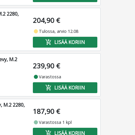
.2 2280,
204,90 €
fiber_manual_record
Tulossa, arvio 12.08
add_shopping_cart
LISÄÄ KORIIN
vy, M.2
239,90 €
fiber_manual_record
Varastossa
add_shopping_cart
LISÄÄ KORIIN
 M.2 2280,
187,90 €
fiber_manual_record
Varastossa 1 kpl
add_shopping_cart
LISÄÄ KORIIN