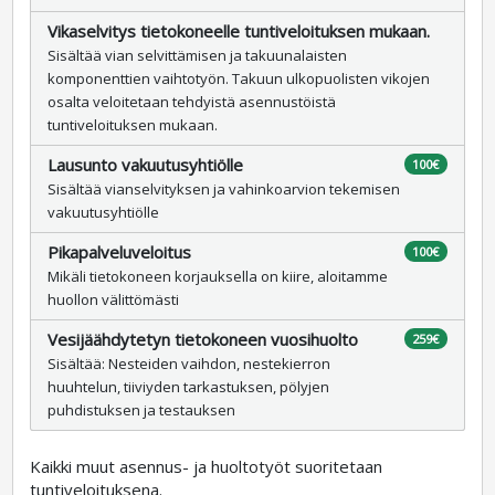
Vikaselvitys tietokoneelle tuntiveloituksen mukaan.
Sisältää vian selvittämisen ja takuunalaisten
komponenttien vaihtotyön. Takuun ulkopuolisten vikojen
osalta veloitetaan tehdyistä asennustöistä
tuntiveloituksen mukaan.
Lausunto vakuutusyhtiölle
100€
Sisältää vianselvityksen ja vahinkoarvion tekemisen
vakuutusyhtiölle
Pikapalveluveloitus
100€
Mikäli tietokoneen korjauksella on kiire, aloitamme
huollon välittömästi
Vesijäähdytetyn tietokoneen vuosihuolto
259€
Sisältää: Nesteiden vaihdon, nestekierron
huuhtelun, tiiviyden tarkastuksen, pölyjen
puhdistuksen ja testauksen
Kaikki muut asennus- ja huoltotyöt suoritetaan
tuntiveloituksena.