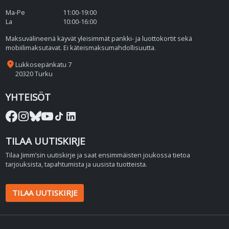
Ma-Pe
11:00-19:00
La
10:00-16:00
Maksuvälineenä käyvät yleisimmät pankki- ja luottokortit sekä
mobiilimaksutavat. Ei käteismaksumahdollisuutta.
place
Lukkosepänkatu 7
20320 Turku
YHTEISÖT
TILAA UUTISKIRJE
Tilaa Jimm’sin uutiskirje ja saat ensimmäisten joukossa tietoa
tarjouksista, tapahtumista ja uusista tuotteista.
TILAA UUTISKIRJE