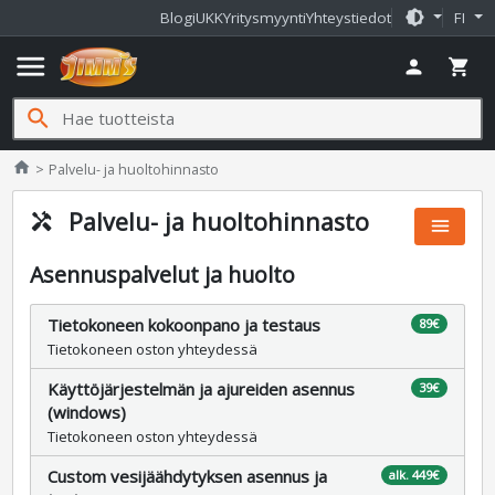
brightness_medium
Blogi
UKK
Yritysmyynti
Yhteystiedot
FI
menu
person
shopping_cart
search
Jimms.fi
home
Palvelu- ja huoltohinnasto
Palvelu- ja huoltohinnasto
handyman
menu
Asennuspalvelut ja huolto
Tietokoneen kokoonpano ja testaus
89€
Tietokoneen oston yhteydessä
Käyttöjärjestelmän ja ajureiden asennus
39€
(windows)
Tietokoneen oston yhteydessä
Custom vesijäähdytyksen asennus ja
alk. 449€