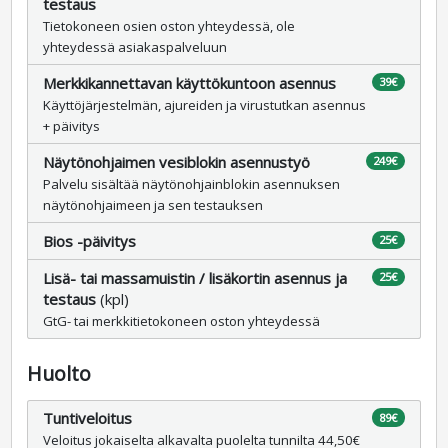
testaus
Tietokoneen osien oston yhteydessä, ole
yhteydessä asiakaspalveluun
Merkkikannettavan käyttökuntoon asennus
39€
Käyttöjärjestelmän, ajureiden ja virustutkan asennus
+ päivitys
Näytönohjaimen vesiblokin asennustyö
249€
Palvelu sisältää näytönohjainblokin asennuksen
näytönohjaimeen ja sen testauksen
Bios -päivitys
25€
Lisä- tai massamuistin / lisäkortin asennus ja
25€
testaus
(kpl)
GtG- tai merkkitietokoneen oston yhteydessä
Huolto
Tuntiveloitus
89€
Veloitus jokaiselta alkavalta puolelta tunnilta 44,50€