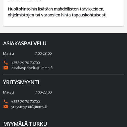
Huoltohintoihin lisätään mahdollisten tarvikkeiden,
ohjelmistojen tai varaosien hinta tapauskohtaisesti.
ASIAKASPALVELU
Ma-Su
7.00-23.00
phone
+358 29 70 70700
email
asiakaspalvelu@jimms.fi
YRITYSMYYNTI
Ma-Su
7.00-23.00
phone
+358 29 70 70700
email
yritysmyynti@jimms.fi
MYYMÄLÄ TURKU