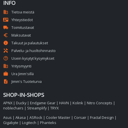
INFO
domain
Tietoa meistä
contact_mail
Yhteystiedot
local_shipping
Toimitustavat
euro
Maksutavat
info
Takuut ja palautukset
handyman
Palvelu- ja huoltohinnasto
help_outline
Usein kysytyt kysymykset
business
Yritysmyynti
work
Ura Jimm'sillä
description
Jimm's Tuoteturva
SHOP-IN-SHOPS
APNX
|
Ducky
|
Endgame Gear
|
HAVN
|
Kolink
|
Nitro Concepts
|
noblechairs
|
Streamplify
|
TRYX
Asus
|
Akasa
|
ASRock
|
Cooler Master
|
Corsair
|
Fractal Design
|
Gigabyte
|
Logitech
|
Phanteks