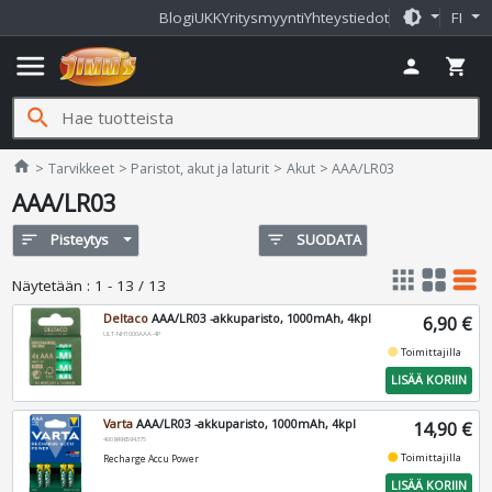
brightness_medium
Blogi
UKK
Yritysmyynti
Yhteystiedot
FI
menu
person
shopping_cart
search
Jimms.fi
home
Tarvikkeet
Paristot, akut ja laturit
Akut
AAA/LR03
AAA/LR03
sort
Pisteytys
filter_list
SUODATA
apps
grid_view
table_rows
Näytetään
:
1 - 13 / 13
Deltaco
AAA/LR03 -akkuparisto, 1000mAh, 4kpl
6,90 €
ULT-NH1000AAA-4P
fiber_manual_record
Toimittajilla
LISÄÄ KORIIN
Varta
AAA/LR03 -akkuparisto, 1000mAh, 4kpl
14,90 €
4008496594375
fiber_manual_record
Toimittajilla
Recharge Accu Power
LISÄÄ KORIIN