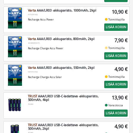
Varta
AAA/LR03 -akkuparisto, 1000mAh, 2kpl
10,90 €
05703301402
fiber_manual_record
Toimittajilla
Recharge Accu Power
LISÄÄ KORIIN
Varta
AAA/LR03 -akkuparisto, 800mAh, 2kpl
7,90 €
4008496550579
fiber_manual_record
Toimittajilla
Recharge Charge Accu Power
LISÄÄ KORIIN
Varta
AAA/LR03 -akkuparisto, 550mAh, 2kpl
4,90 €
56733101402
fiber_manual_record
Toimittajilla
Recharge Charge Accu Solar
LISÄÄ KORIIN
TRUST
AAA/LR03 USB-C-ladattava -akkuparisto,
13,90 €
500mAh, 4kpl
302494
fiber_manual_record
Varastossa
LISÄÄ KORIIN
TRUST
AAA/LR03 USB-C-ladattava -akkuparisto,
4,90 €
500mAh, 2kpl
302492