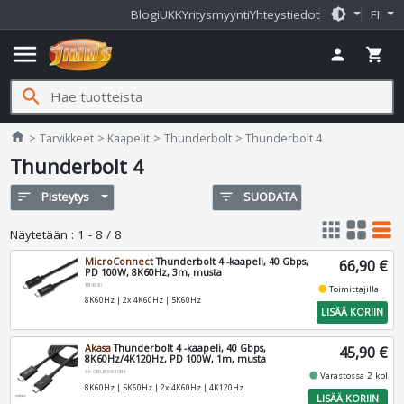
brightness_medium
Blogi
UKK
Yritysmyynti
Yhteystiedot
FI
menu
person
shopping_cart
search
Jimms.fi
home
Tarvikkeet
Kaapelit
Thunderbolt
Thunderbolt 4
Thunderbolt 4
sort
Pisteytys
filter_list
SUODATA
apps
grid_view
table_rows
Näytetään
:
1 - 8 / 8
MicroConnect
Thunderbolt 4 -kaapeli, 40 Gbps,
66,90 €
PD 100W, 8K60Hz, 3m, musta
TB4030
fiber_manual_record
Toimittajilla
8K60Hz | 2x 4K60Hz | 5K60Hz
LISÄÄ KORIIN
Akasa
Thunderbolt 4 -kaapeli, 40 Gbps,
45,90 €
8K60Hz/4K120Hz, PD 100W, 1m, musta
AK-CBUB59-10BK
fiber_manual_record
Varastossa 2 kpl
8K60Hz | 5K60Hz | 2x 4K60Hz | 4K120Hz
LISÄÄ KORIIN