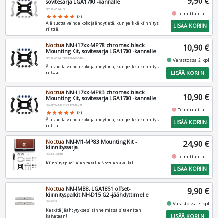
9,90 €
sovitesarja LGA1700 -kannalle
NM-I17XX-MP78
fiber_manual_record
Toimittajilla
star
star
star
star
star
(2)
Älä suotta vaihda koko jäähdytintä, kun pelkkä kiinnitys
LISÄÄ KORIIN
riittää!
Noctua
NM-i17xx-MP78 chromax.black
10,90 €
Mounting Kit, sovitesarja LGA1700 -kannalle
NM-I17XX-MP78-CHROMAX.BLACK
fiber_manual_record
Varastossa 2 kpl
Älä suotta vaihda koko jäähdytintä, kun pelkkä kiinnitys
LISÄÄ KORIIN
riittää!
Noctua
NM-i17xx-MP83 chromax.black
10,90 €
Mounting Kit, sovitesarja LGA1700 -kannalle
NM-I17XX-MP83-CHROMAX.BLACK
fiber_manual_record
Toimittajilla
star
star
star
star
star
(2)
Älä suotta vaihda koko jäähdytintä, kun pelkkä kiinnitys
LISÄÄ KORIIN
riittää!
Noctua
NM-M1-MP83 Mounting Kit -
24,90 €
kiinnityssarja
NM-M1-MP83
fiber_manual_record
Toimittajilla
Kiinnityspuoli ajan tasalle Noctuan avulla!
LISÄÄ KORIIN
Noctua
NM-IMB8, LGA1851 offset-
9,90 €
kiinnityspalkit NH-D15 G2 -jäähdyttimelle
NM-IMB8
fiber_manual_record
Varastossa 3 kpl
Keskitä jäähdytyksesi sinne missä sitä eniten
LISÄÄ KORIIN
kaivataan!