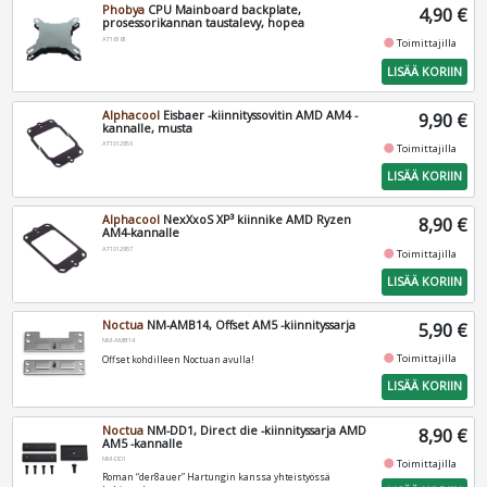
Phobya
CPU Mainboard backplate,
4,90 €
prosessorikannan taustalevy, hopea
AT16181
fiber_manual_record
Toimittajilla
LISÄÄ KORIIN
Alphacool
Eisbaer -kiinnityssovitin AMD AM4 -
9,90 €
kannalle, musta
AT1012958
fiber_manual_record
Toimittajilla
LISÄÄ KORIIN
Alphacool
NexXxoS XP³ kiinnike AMD Ryzen
8,90 €
AM4-kannalle
AT1012957
fiber_manual_record
Toimittajilla
LISÄÄ KORIIN
Noctua
NM-AMB14, Offset AM5 -kiinnityssarja
5,90 €
NM-AMB14
fiber_manual_record
Toimittajilla
Offset kohdilleen Noctuan avulla!
LISÄÄ KORIIN
Noctua
NM-DD1, Direct die -kiinnityssarja AMD
8,90 €
AM5 -kannalle
NM-DD1
fiber_manual_record
Toimittajilla
Roman “der8auer” Hartungin kanssa yhteistyössä