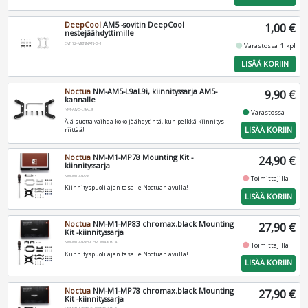
DeepCool
AM5 -sovitin DeepCool
1,00 €
nestejäähdyttimille
EM172-MKNNAN-G-1
fiber_manual_record
Varastossa 1 kpl
LISÄÄ KORIIN
Noctua
NM-AM5-L9aL9i, kiinnityssarja AM5-
9,90 €
kannalle
NM-AM5-L9AL9I
fiber_manual_record
Varastossa
Älä suotta vaihda koko jäähdytintä, kun pelkkä kiinnitys
LISÄÄ KORIIN
riittää!
Noctua
NM-M1-MP78 Mounting Kit -
24,90 €
kiinnityssarja
NM-M1-MP78
fiber_manual_record
Toimittajilla
Kiinnityspuoli ajan tasalle Noctuan avulla!
LISÄÄ KORIIN
Noctua
NM-M1-MP83 chromax.black Mounting
27,90 €
Kit -kiinnityssarja
NM-M1-MP83-CHROMAX.BLACK
fiber_manual_record
Toimittajilla
Kiinnityspuoli ajan tasalle Noctuan avulla!
LISÄÄ KORIIN
Noctua
NM-M1-MP78 chromax.black Mounting
27,90 €
Kit -kiinnityssarja