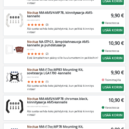
LISÄÄ KORIIN
riittää!
Noctua
NM-AM5/4-MP78, kiinnityssarja AM5-
9,90 €
kannalle
NM-AM5/4-MP78
fiber_manual_record
Varastossa
star
star
star
star
star
(3)
Älä suotta vaihda koko jäähdytintä, kun pelkkä kiinnitys
LISÄÄ KORIIN
riittää!
Noctua
NA-STPG1, lämpötahnasuoja AM5-
10,90 €
kannalle ja puhdistussarja
NA-STPG1
fiber_manual_record
Varastossa
star
star
star
star
star_half
(2)
LISÄÄ KORIIN
Estä lämpötahnan pääsy sille kuulumattomiin paikkoihin!
Noctua
NM-i17xx-MP83 Mounting Kit,
9,90 €
sovitesarja LGA1700 -kannalle
NM-I17XX-MP83
fiber_manual_record
Toimittajilla
star
star
star
star
star
(1)
Älä suotta vaihda koko jäähdytintä, kun pelkkä kiinnitys
LISÄÄ KORIIN
riittää!
Noctua
NM-AM5/4-MP78 chromax.black,
10,90 €
kiinnityssarja AM5-kannalle
NM-AM5/4-MP78-CHROMAX.BLACK
fiber_manual_record
Varastossa
Älä suotta vaihda koko jäähdytintä, kun pelkkä kiinnitys
LISÄÄ KORIIN
riittää!
Noctua
NM-i17xx-MP78 Mounting Kit,