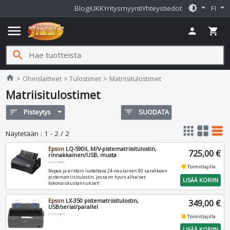
brightness_medium
Blogi
UKK
Yritysmyynti
Yhteystiedot
FI
menu
person
shopping_cart
search
Jimms.fi
home
Oheislaitteet
Tulostimet
Matriisitulostimet
Matriisitulostimet
sort
Pisteytys
filter_list
SUODATA
apps
grid_view
table_rows
Näytetään
:
1 - 2 / 2
Epson
LQ-590II, M/V-pistematriisitulostin,
725,00 €
rinnakkainen/USB, musta
C11CF39401
fiber_manual_record
Toimittajilla
Nopea ja erittäin luotettava 24-neulainen 80 sarakkeen
pistematriisitulostin, jossa on hyvin alhaiset
LISÄÄ KORIIN
kokonaiskustannukset!
Epson
LX-350 pistematriisitulostin,
349,00 €
USB/serial/parallel
C11CC24031
fiber_manual_record
Toimittajilla
LISÄÄ KORIIN