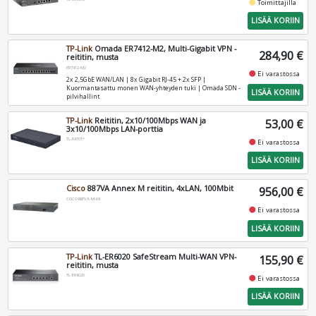
fiber_manual_record
Toimittajilla
LISÄÄ KORIIN
TP-Link
Omada ER7412-M2, Multi-Gigabit VPN -
284,90 €
reititin, musta
ER7412-M2
fiber_manual_record
Ei varastossa
2x 2,5GbE WAN/LAN | 8x Gigabit RJ-45 + 2x SFP |
Kuormantasattu monen WAN-yhteyden tuki | Omada SDN -
LISÄÄ KORIIN
pilvihallint
TP-Link
Reititin, 2x10/100Mbps WAN ja
53,00 €
3x10/100Mbps LAN-porttia
TL-R470T+
fiber_manual_record
Ei varastossa
LISÄÄ KORIIN
Cisco
887VA Annex M reititin, 4xLAN, 100Mbit
956,00 €
CISCO887VA-M-K9
fiber_manual_record
Ei varastossa
LISÄÄ KORIIN
TP-Link
TL-ER6020 SafeStream Multi-WAN VPN-
155,90 €
reititin, musta
TL-ER6020
fiber_manual_record
Ei varastossa
LISÄÄ KORIIN