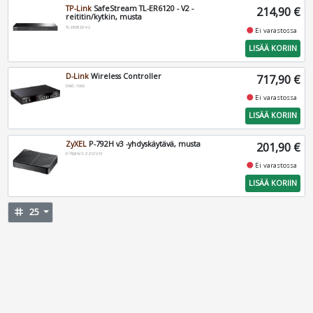
TP-Link
SafeStream TL-ER6120 - V2 -
214,90 €
reititin/kytkin, musta
TL-ER6120-V2
fiber_manual_record
Ei varastossa
LISÄÄ KORIIN
D-Link
Wireless Controller
717,90 €
DWC-1000
fiber_manual_record
Ei varastossa
LISÄÄ KORIIN
ZyXEL
P-792H v3 -yhdyskäytävä, musta
201,90 €
P-792HV3-ZZ01V1F
fiber_manual_record
Ei varastossa
LISÄÄ KORIIN
tag
25