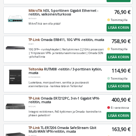
MikroTik
hEX, 5-porttinen Gigabit Ethernet -
76,90 €
reititin, valkoinen/turkoosi
RB750GR3
fiber_manual_record
Toimittajilla
MikroTikiä sen olla pitää!
LISÄÄ KORIIN
TP-Link
Omada ER8411, 10G VPN -reititin, musta
758,90 €
ER8411
fiber_manual_record
Toimittajilla
10G SFP+ -runkoyhteydet | Neliytiminen 2,2 GHz prosessori
| Yritystason VPN- ja tietoturvaominaisuudet | Omada SDN
LISÄÄ KORIIN
-pilvihallinta
Teltonika
RUTM08 -reititin / 3-porttinen kytkin,
114,90 €
musta
RUTM08000000
fiber_manual_record
Toimittajilla
Luotettava, monipuolinen, vankka ja joustavasti
LISÄÄ KORIIN
asennettavissa - kaikkea tätä on Teltonika!
TP-Link
Omada ER7212PC, 3-in-1 Gigabit VPN-
400,90 €
reititin, musta
ER7212PC
fiber_manual_record
Ei varastossa
Integroi reitittimen, PoE-kytkimen ja Omada -kontrollerin
LISÄÄ KORIIN
yhteen pakettiin!
TP-Link
TL-ER7206 Omada SafeStream Gbit
163,90 €
Multi-WAN VPN-reititin, musta
TL-ER7206