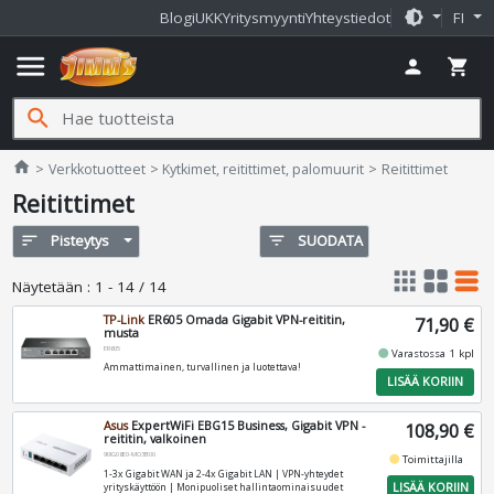
brightness_medium
Blogi
UKK
Yritysmyynti
Yhteystiedot
FI
menu
person
shopping_cart
search
Jimms.fi
home
Verkkotuotteet
Kytkimet, reitittimet, palomuurit
Reitittimet
Reitittimet
sort
Pisteytys
filter_list
SUODATA
apps
grid_view
table_rows
Näytetään
:
1 - 14 / 14
TP-Link
ER605 Omada Gigabit VPN-reititin,
71,90 €
musta
ER605
fiber_manual_record
Varastossa 1 kpl
Ammattimainen, turvallinen ja luotettava!
LISÄÄ KORIIN
Asus
ExpertWiFi EBG15 Business, Gigabit VPN -
108,90 €
reititin, valkoinen
90IG08E0-MO3B00
fiber_manual_record
Toimittajilla
1-3x Gigabit WAN ja 2-4x Gigabit LAN | VPN-yhteydet
LISÄÄ KORIIN
yrityskäyttöön | Monipuoliset hallintaominaisuudet