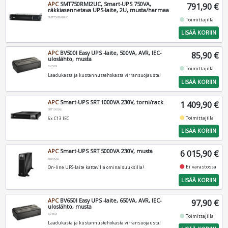
APC
SMT750RMI2UC, Smart-UPS 750VA,
791,90 €
räkkiasennetava UPS-laite, 2U, musta/harmaa
SMT750RMI2UC
fiber_manual_record
Toimittajilla
LISÄÄ KORIIN
APC
BV500I Easy UPS -laite, 500VA, AVR, IEC-
85,90 €
uloslähtö, musta
BV500I
fiber_manual_record
Toimittajilla
Laadukasta ja kustannustehokasta virransuojausta!
LISÄÄ KORIIN
APC
Smart-UPS SRT 1000VA 230V, torni/rack
1 409,90 €
SRT1000XLI
fiber_manual_record
Toimittajilla
6x C13 IEC
LISÄÄ KORIIN
APC
Smart-UPS SRT 5000VA 230V, musta
6 015,90 €
SRT5KXLI
fiber_manual_record
Ei varastossa
On-line UPS-laite kattavilla ominaisuuksilla!
LISÄÄ KORIIN
APC
BV650I Easy UPS -laite, 650VA, AVR, IEC-
97,90 €
uloslähtö, musta
BV650I
fiber_manual_record
Toimittajilla
Laadukasta ja kustannustehokasta virransuojausta!