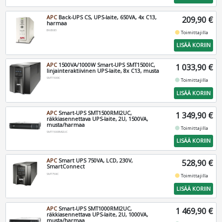
APC
Back-UPS CS, UPS-laite, 650VA, 4x C13,
209,90 €
harmaa
BK650EI
fiber_manual_record
Toimittajilla
LISÄÄ KORIIN
APC
1500VA/1000W Smart-UPS SMT1500IC,
1 033,90 €
linjainteraktiivinen UPS-laite, 8x C13, musta
SMT1500IC
fiber_manual_record
Toimittajilla
LISÄÄ KORIIN
APC
Smart-UPS SMT1500RMI2UC,
1 349,90 €
räkkiasennettava UPS-laite, 2U, 1500VA,
musta/harmaa
fiber_manual_record
Toimittajilla
SMT1500RMI2UC
LISÄÄ KORIIN
APC
Smart UPS 750VA, LCD, 230V,
528,90 €
SmartConnect
SMT750IC
fiber_manual_record
Toimittajilla
LISÄÄ KORIIN
APC
Smart-UPS SMT1000RMI2UC,
1 469,90 €
räkkiasennettava UPS-laite, 2U, 1000VA,
musta/harmaa