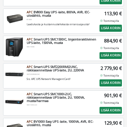
LISÄÄ KORIIN
APC
BV800I Easy UPS -laite, 800VA, AVR, IEC-
113,90 €
uloslähtö, musta
BV800I
fiber_manual_record
Toimittajilla
Laadukasta ja kustannustehokasta virransuojausta!
LISÄÄ KORIIN
APC
Smart-UPS SMC1500IC, linjainteraktiivinen
884,90 €
UPS-laite, 1500VA, musta
SMC1500IC
fiber_manual_record
Toimittajilla
LISÄÄ KORIIN
APC
Smart-UPS SMT2200RMI2UNC,
2 779,90 €
räkkiasennettava UPS-laite, 2U, 2200VA
SMT2200RMI2UNC
fiber_manual_record
Toimittajilla
Sis. APC UPS Network Managent Card!
LISÄÄ KORIIN
APC
Smart-UPS SMC1000I-2UC,
901,90 €
räkkiasennettava UPS-laite, 2U, 1000VA,
musta/harmaa
fiber_manual_record
Toimittajilla
SMC1000I-2UC
LISÄÄ KORIIN
APC
BV1000I Easy UPS -laite, 1000VA, AVR, IEC-
129,90 €
uloslähtö, musta