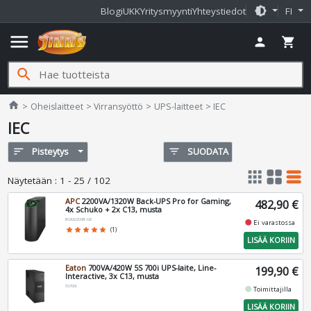
brightness_medium
Blogi
UKK
Yritysmyynti
Yhteystiedot
FI
menu
person
shopping_cart
search
Jimms.fi
home
Oheislaitteet
Virransyöttö
UPS-laitteet
IEC
IEC
sort
Pisteytys
filter_list
SUODATA
apps
grid_view
table_rows
Näytetään
:
1 - 25 / 102
APC
2200VA/1320W Back-UPS Pro for Gaming,
482,90 €
4x Schuko + 2x C13, musta
BGM2200B-GR
fiber_manual_record
Ei varastossa
star
star
star
star
star
(1)
LISÄÄ KORIIN
Eaton
700VA/420W 5S 700i UPS-laite, Line-
199,90 €
Interactive, 3x C13, musta
5S700I
fiber_manual_record
Toimittajilla
LISÄÄ KORIIN