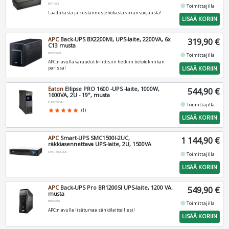
BV1000I
fiber_manual_record
Toimittajilla
Laadukasta ja kustannustehokasta virransuojausta!
LISÄÄ KORIIN
APC
Back-UPS BX2200MI, UPS-laite, 2200VA, 6x
319,90 €
C13 musta
BX2200MI
fiber_manual_record
Toimittajilla
APC:n avulla varaudut kriittisiin hetkiin tietotekniikan
LISÄÄ KORIIN
parissa!
Eaton
Ellipse PRO 1600 -UPS -laite, 1000W,
544,90 €
1600VA, 2U - 19", musta
ELP1600DIN
fiber_manual_record
Toimittajilla
star
star
star
star
star
(1)
LISÄÄ KORIIN
APC
Smart-UPS SMC1500I-2UC,
1 144,90 €
räkkiasennettava UPS-laite, 2U, 1500VA
SMC1500I-2UC
fiber_manual_record
Toimittajilla
LISÄÄ KORIIN
APC
Back-UPS Pro BR1200SI UPS-laite, 1200 VA,
549,90 €
musta
BR1200SI
fiber_manual_record
Toimittajilla
APC:n avulla lisäturvaa sähkölaitteillesi!
LISÄÄ KORIIN