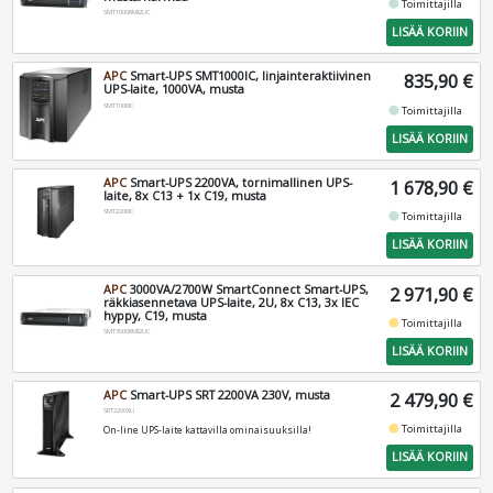
fiber_manual_record
Toimittajilla
SMT1000RMI2UC
LISÄÄ KORIIN
APC
Smart-UPS SMT1000IC, linjainteraktiivinen
835,90 €
UPS-laite, 1000VA, musta
SMT1000IC
fiber_manual_record
Toimittajilla
LISÄÄ KORIIN
APC
Smart-UPS 2200VA, tornimallinen UPS-
1 678,90 €
laite, 8x C13 + 1x C19, musta
SMT2200IC
fiber_manual_record
Toimittajilla
LISÄÄ KORIIN
APC
3000VA/2700W SmartConnect Smart-UPS,
2 971,90 €
räkkiasennetava UPS-laite, 2U, 8x C13, 3x IEC
hyppy, C19, musta
fiber_manual_record
Toimittajilla
SMT3000RMI2UC
LISÄÄ KORIIN
APC
Smart-UPS SRT 2200VA 230V, musta
2 479,90 €
SRT2200XLI
fiber_manual_record
Toimittajilla
On-line UPS-laite kattavilla ominaisuuksilla!
LISÄÄ KORIIN