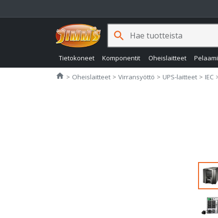
search
Tietokoneet
Komponentit
Oheislaitteet
Pelaam
Jimms.fi
home
Oheislaitteet
Virransyöttö
UPS-laitteet
IEC