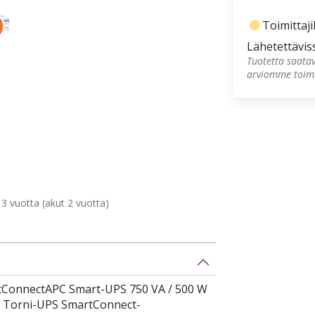
fiber_manual_record
Toimittaji
Lähetettävis
Tuotetta saatav
arviomme toimi
 vuotta (akut 2 vuotta)
tConnectAPC Smart-UPS 750 VA / 500 W
ve Torni-UPS SmartConnect-