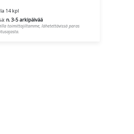
lla 14 kpl
sä:
n. 3-5 arkipäivää
illa toimittajiltamme, lähetettävissä paras
tusajasta.