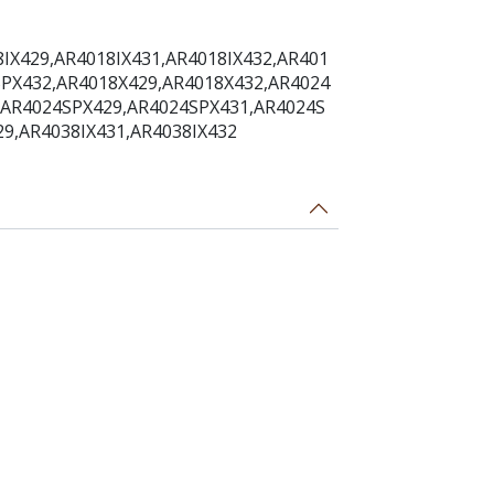
X429,AR4018IX431,AR4018IX432,AR401
PX432,AR4018X429,AR4018X432,AR4024
P,AR4024SPX429,AR4024SPX431,AR4024S
29,AR4038IX431,AR4038IX432