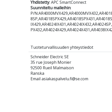
Yhdistetty
: APC SmartConnect
Suunniteltu malleihin
:
P/N:AR4000MVX429,AR4000MVX432,AR4018I
8SP,AR4018SPX429,AR4018SPX431,AR4018S
IX429,AR4024IX431,AR4024IX432,AR4024S
PX432,AR4024X429,AR4024X431,AR4038IX4
Tuoteturvallisuuden yhteystiedot
Schneider Electric SE
35 rue Joseph Monier
92500 Rueil Malmaison
Ranska
Email asiakaspalvelu.fi@se.com