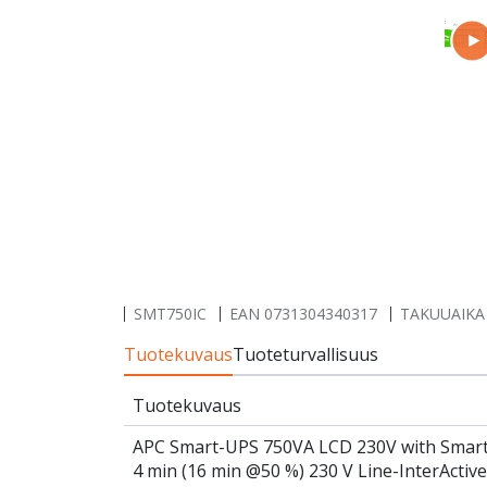
SMT750IC
EAN
0731304340317
TAKUUAIKA 3
Tuotekuvaus
Tuoteturvallisuus
Tuotekuvaus
APC Smart-UPS 750VA LCD 230V with Smar
4 min (16 min @50 %) 230 V Line-InterActi