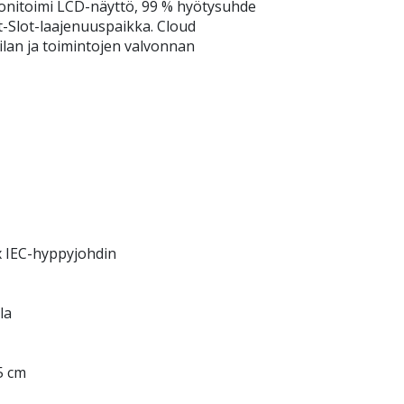
3 Monitoimi LCD-näyttö, 99 % hyötysuhde
t-Slot-laajenuuspaikka. Cloud
lan ja toimintojen valvonnan
 x IEC-hyppyjohdin
la
75 cm