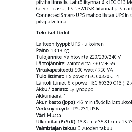
pilvihallinnalla. Lähtöliitynnät 6 x IEC C1
Green-tilassa, RS-232/USB liitynnät ja Smar
Connected Smart-UPS mahdollistaa UPSin ti
pilvipalveluna.
Tekniset tiedot
:
Laitteen tyyppi
: UPS - ulkoinen
Paino
: 13.18 kg
Tulojännite
: Vaihtovirta 220/230/240 V
Lähtöjännite
: Vaihtovirta 230 V ± 5%
Virtakapasiteetti
: 500 watt / 750 VA
Tuloliittimet
: 1 x power IEC 60320 C14
Lähtöliittimet
: 6 x power IEC 60320 C13 ¦ 2
Akku / paristo
: Lyijyhappo
Akkumäärä
: 1
Akun kesto (jopa)
: 4.6 min täydellä latauksel
Verkkoyhteydet
: RS-232,USB
Väri
: Musta
Ulkomitat (PxSxK)
: 13.8 cm x 35.81 cm x 15.
Valmistajan takuu
: 3 vuoden takuu