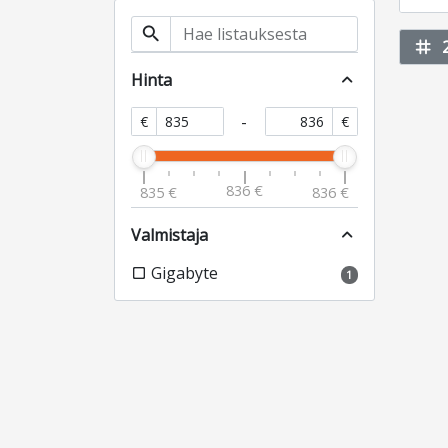
search
tag
Hinta
expand_less
-
€
€
836 €
835 €
836 €
Valmistaja
expand_less
Gigabyte
check_box_outline_blank
1