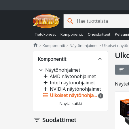
search
Tietokoneet
Komponentit
Oheislaitteet
Pelaam
Jimms.fi
home
Komponentit
Näytönohjaimet
Ulkoiset näytö
Ulk
Komponentit
expand_less
sort
expand_more
Näytönohjaimet
add
AMD näytönohjaimet
add
Intel näytönohjaimet
Näyte
add
NVIDIA näytönohjaimet
format_list_bulleted
Ulkoiset näytönohjaimet
1
Näytä kaikki
filter_list
Suodattimet