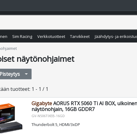
inen
Sim Racing
Verkkotuotteet
Tarvikkeet
Jäähdytys- ja erikoistu
nohjaimet
oiset näytönohjaimet
Pisteytys
tään
tuotteet
:
1 - 1 / 1
Gigabyte
AORUS RTX 5060 Ti AI BOX, ulkoine
näytönohjain, 16GB GDDR7
GV-N506TIXEB-16GD
Thunderbolt 5, HDMI/3xDP