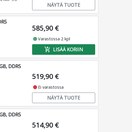
NÄYTÄ TUOTE
DR5
585,90 €
fiber_manual_record
Varastossa 2 kpl
add_shopping_cart
LISÄÄ KORIIN
RGB, DDR5
519,90 €
fiber_manual_record
Ei varastossa
NÄYTÄ TUOTE
RGB, DDR5
514,90 €