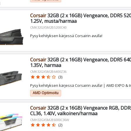
Corsair
32GB (2 x 16GB) Vengeance, DDR5 52
1.25V, musta/harmaa
CMK32GX5M2B5200C40
Pysy kehityksen kärjessä Corsairin avulla!
Corsair
32GB (2 x 16GB) Vengeance, DDR5 64
1.35V, harmaa
CMK32GX5M2B6400Z36
star
star
star
star_half
star_border
(3)
Pysy kehityksen kärjessä Corsairin avulla! | AMD EXPO & I
AMD Optimoitu
Corsair
32GB (2 x 16GB) Vengeance RGB, DD
CL36, 1.40V, valkoinen/harmaa
CMH32GX5M2E6000C36W
star
star
star
star
star_half
(2)