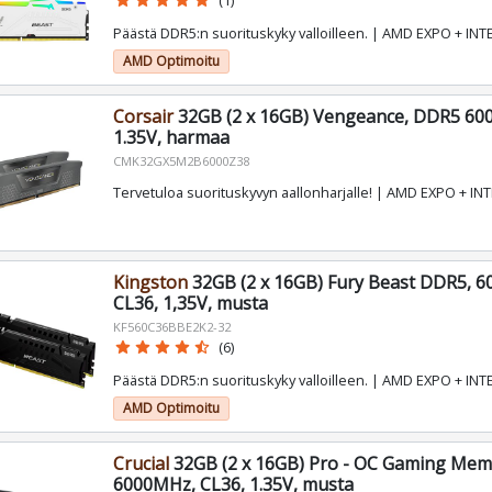
star
star
star
star
star
(1)
Päästä DDR5:n suorituskyky valloilleen. | AMD EXPO + INT
AMD Optimoitu
Corsair
32GB (2 x 16GB) Vengeance, DDR5 60
1.35V, harmaa
CMK32GX5M2B6000Z38
Tervetuloa suorituskyvyn aallonharjalle! | AMD EXPO + IN
Kingston
32GB (2 x 16GB) Fury Beast DDR5, 
CL36, 1,35V, musta
KF560C36BBE2K2-32
star
star
star
star
star_half
(6)
Päästä DDR5:n suorituskyky valloilleen. | AMD EXPO + INT
AMD Optimoitu
Crucial
32GB (2 x 16GB) Pro - OC Gaming Me
6000MHz, CL36, 1.35V, musta