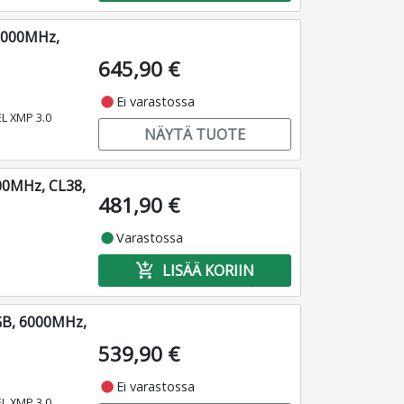
6000MHz,
645,90 €
fiber_manual_record
Ei varastossa
EL XMP 3.0
NÄYTÄ TUOTE
00MHz, CL38,
481,90 €
fiber_manual_record
Varastossa
add_shopping_cart
LISÄÄ KORIIN
GB, 6000MHz,
539,90 €
fiber_manual_record
Ei varastossa
EL XMP 3.0