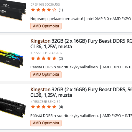
CP2K16G60C36U5B
star
star
star
star
star_border
(1)
Nopeampi pelaaminen avattu! | Intel XMP 3.0 + AMD EXPO
AMD Optimoitu
Kingston
32GB (2 x 16GB) Fury Beast DDR5 R
CL36, 1,25V, musta
KF556C36BBEAK2-32
star
star
star
star
star
(2)
Päästä DDR5:n suorituskyky valloilleen. | AMD EXPO + INT
AMD Optimoitu
Kingston
32GB (2 x 16GB) Fury Beast DDR5, 
CL36, 1,25V, musta
KF556C36BBEK2-32
star
star
star
star
star
(4)
Päästä DDR5:n suorituskyky valloilleen. | AMD EXPO + INT
AMD Optimoitu