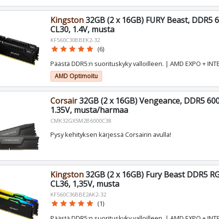
Kingston
32GB (2 x 16GB) FURY Beast, DDR5 
CL30, 1.4V, musta
KF560C30BBEK2-32
star
star
star
star
star
(6)
Päästä DDR5:n suorituskyky valloilleen. | AMD EXPO + INT
AMD Optimoitu
Corsair
32GB (2 x 16GB) Vengeance, DDR5 60
1.35V, musta/harmaa
CMK32GX5M2B6000C38
Pysy kehityksen kärjessä Corsairin avulla!
Kingston
32GB (2 x 16GB) Fury Beast DDR5 R
CL36, 1,35V, musta
KF560C36BBE2AK2-32
star
star
star
star
star
(1)
Päästä DDR5:n suorituskyky valloilleen. | AMD EXPO + INT