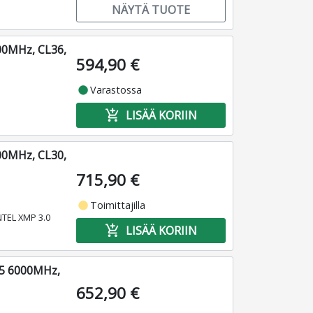
NÄYTÄ TUOTE
00MHz, CL36,
594,90 €
fiber_manual_record
Varastossa
add_shopping_cart
LISÄÄ KORIIN
00MHz, CL30,
715,90 €
fiber_manual_record
Toimittajilla
NTEL XMP 3.0
add_shopping_cart
LISÄÄ KORIIN
R5 6000MHz,
652,90 €