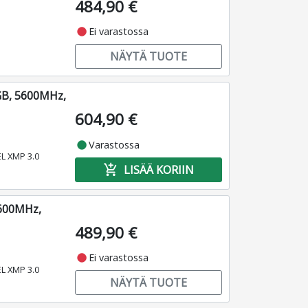
484,90 €
fiber_manual_record
Ei varastossa
NÄYTÄ TUOTE
GB, 5600MHz,
604,90 €
fiber_manual_record
Varastossa
EL XMP 3.0
add_shopping_cart
LISÄÄ KORIIN
5600MHz,
489,90 €
fiber_manual_record
Ei varastossa
EL XMP 3.0
NÄYTÄ TUOTE