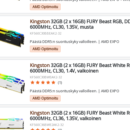
AMD Optimoitu
Kingston
32GB (2 x 16GB) FURY Beast RGB, D
6000MHz, CL30, 1.35V, musta
KF560C30BBEAK2-32
Päästä DDR5:n suorituskyky valloilleen. | AMD EXPO
AMD Optimoitu
Kingston
32GB (2 x 16GB) FURY Beast White 
6000MHz, CL30, 1.4V, valkoinen
KF560C30BWEAK2-32
star
star
star
star
star
(1)
Päästä DDR5:n suorituskyky valloilleen. | AMD EXPO
AMD Optimoitu
Kingston
32GB (2 x 16GB) FURY Beast White 
6000MHz, CL36, 1.35V, valkoinen
KF560C36BWE2AK2-32