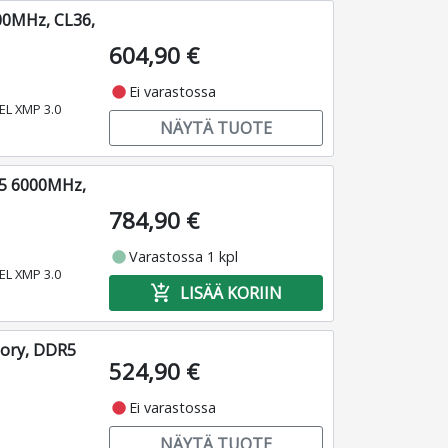
00MHz, CL36,
604,90 €
fiber_manual_record
Ei varastossa
TEL XMP 3.0
NÄYTÄ TUOTE
R5 6000MHz,
784,90 €
fiber_manual_record
Varastossa 1 kpl
TEL XMP 3.0
add_shopping_cart
LISÄÄ KORIIN
mory, DDR5
524,90 €
fiber_manual_record
Ei varastossa
NÄYTÄ TUOTE