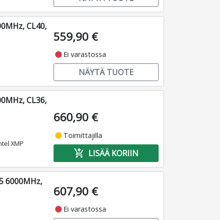
00MHz, CL40,
559,90 €
fiber_manual_record
Ei varastossa
NÄYTÄ TUOTE
00MHz, CL36,
660,90 €
fiber_manual_record
Toimittajilla
ntel XMP
add_shopping_cart
LISÄÄ KORIIN
R5 6000MHz,
607,90 €
fiber_manual_record
Ei varastossa