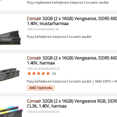
Pysy näyttävästi kehityksen kärjessä Corsairin avulla!
Corsair
32GB (2 x 16GB) Vengeance, DDR5 60
1.40V, musta/harmaa
CMK32GX5M2E6000C36
Pysy kehityksen kärjessä Corsairin avulla!
Corsair
32GB (2 x 16GB) Vengeance, DDR5 60
1.40V, harmaa
CMK32GX5M2B6000Z30
star
star
star
star
star
(3)
Pysy kehityksen kärjessä Corsairin avulla! | AMD EXPO + I
AMD Optimoitu
Corsair
32GB (2 x 16GB) Vengeance RGB, DD
CL36, 1.40V, harmaa
CMH32GX5M2E6000Z36