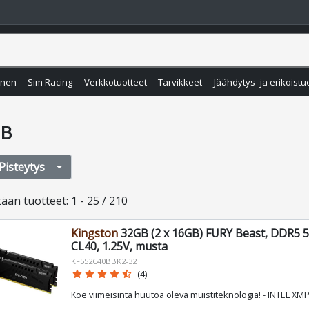
inen
Sim Racing
Verkkotuotteet
Tarvikkeet
Jäähdytys- ja erikoistu
GB
Pisteytys
tään
tuotteet
:
1 - 25 / 210
Kingston
32GB (2 x 16GB) FURY Beast, DDR5 
CL40, 1.25V, musta
KF552C40BBK2-32
star
star
star
star
star_half
(4)
Koe viimeisintä huutoa oleva muistiteknologia! - INTEL XMP