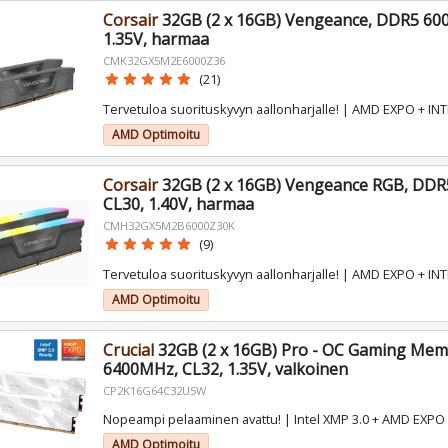
Corsair
32GB (2 x 16GB) Vengeance, DDR5 60
1.35V, harmaa
CMK32GX5M2E6000Z36
star
star
star
star
star
(21)
Tervetuloa suorituskyvyn aallonharjalle! | AMD EXPO + IN
AMD Optimoitu
Corsair
32GB (2 x 16GB) Vengeance RGB, DD
CL30, 1.40V, harmaa
CMH32GX5M2B6000Z30K
star
star
star
star
star
(9)
Tervetuloa suorituskyvyn aallonharjalle! | AMD EXPO + IN
AMD Optimoitu
Crucial
32GB (2 x 16GB) Pro - OC Gaming Me
6400MHz, CL32, 1.35V, valkoinen
CP2K16G64C32U5W
Nopeampi pelaaminen avattu! | Intel XMP 3.0 + AMD EXPO
AMD Optimoitu