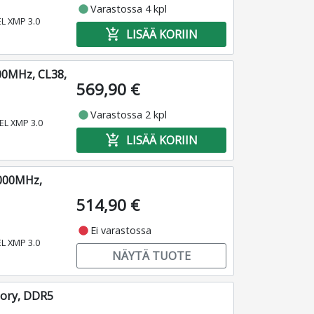
fiber_manual_record
Varastossa 4 kpl
EL XMP 3.0
add_shopping_cart
LISÄÄ KORIIN
00MHz, CL38,
569,90 €
fiber_manual_record
Varastossa 2 kpl
TEL XMP 3.0
add_shopping_cart
LISÄÄ KORIIN
6000MHz,
514,90 €
fiber_manual_record
Ei varastossa
EL XMP 3.0
NÄYTÄ TUOTE
mory, DDR5